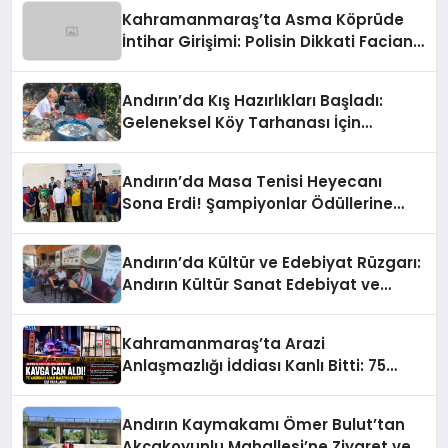
Kahramanmaraş’ta Asma Köprüde
İntihar Girişimi: Polisin Dikkati Facianı
Önledi
Andırın’da Kış Hazırlıkları Başladı:
Geleneksel Köy Tarhanası İçin
Kazanlar Kaynıyor!
Andırın’da Masa Tenisi Heyecanı
Sona Erdi! Şampiyonlar Ödüllerine
Kavuştu
Andırın’da Kültür ve Edebiyat Rüzgarı:
Andırın Kültür Sanat Edebiyat ve
Turizm Derneği Açıldı
Kahramanmaraş’ta Arazi
Anlaşmazlığı İddiası Kanlı Bitti: 75
Yaşındaki Adam Hayatını Kaybetti
Andırın Kaymakamı Ömer Bulut’tan
Akçakoyunlu Mahallesi’ne Ziyaret ve