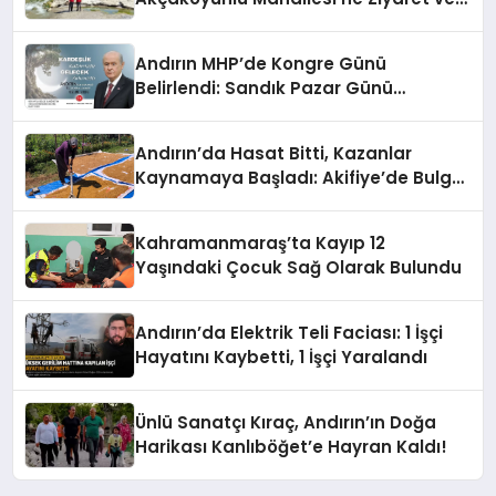
İnceleme
Andırın MHP’de Kongre Günü
Belirlendi: Sandık Pazar Günü
Kuruluyor
Andırın’da Hasat Bitti, Kazanlar
Kaynamaya Başladı: Akifiye’de Bulgur
Telaşı!
Kahramanmaraş’ta Kayıp 12
Yaşındaki Çocuk Sağ Olarak Bulundu
Andırın’da Elektrik Teli Faciası: 1 İşçi
Hayatını Kaybetti, 1 İşçi Yaralandı
Ünlü Sanatçı Kıraç, Andırın’ın Doğa
Harikası Kanlıböğet’e Hayran Kaldı!