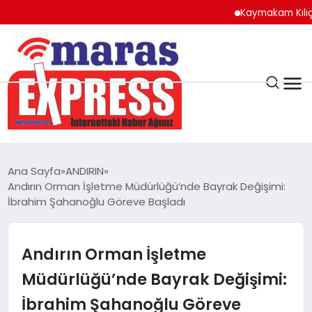
Kaymakam Kılıç’tan K
K.MARAŞ
HAVA DURUMU
Ana Sayfa
ANDIRIN
ANDIRIN
Andırın Orman İşletme Müdürlüğü’nde Bayrak Değişimi:
İbrahim Şahanoğlu Göreve Başladı
AFŞİN
Andırın Orman İşletme
ÇAĞLAYANCERİT
Müdürlüğü’nde Bayrak Değişimi:
İbrahim Şahanoğlu Göreve
BİZE ULAŞIN