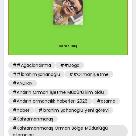
Berat Daş
##Ağaçlandırma
##Doğa
##İbrahimŞahanoğlu
##Ormanİşletme
#ANDIRIN
#Andırın Orman İşletme Müdürü kim oldu
#Andırın ormancılık haberleri 2026
#atama
#haber
#İbrahim Şahanoğlu yeni görevi
#Kahramanmaraş
#Kahramanmaraş Orman Bölge Müdürlüğü
atamaları.