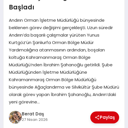
Başladı
GÖKSUN
Andırın Orman İşletme Müdürlüğü bünyesinde
beklenen görev değişimi gerçekleşti. Uzun süredir
TÜRKOĞLU
Andırın’da başarılı çalışmalar yürüten Yunus
Kurtgöz’ün Şanlıurfa Orman Bölge Müdür
Yardımcılığına atanmasının ardından, boşalan
PAZARCIK
koltuğa Kahramanmaraş Orman Bölge
Müdürlüğü’nden İbrahim Şahanoğlu getirildi. Şube
KÜNYE
Müdürlüğünden İşletme Müdürlüğüne
Kahramanmaraş Orman Bölge Müdürlüğü
NURHAK
bünyesinde Ağaçlandırma ve Silvikültür Şube Müdürü
olarak görev yapan İbrahim Şahanoğlu, Andırın’daki
yeni görevine…
Berat Daş
Paylaş
27 Nisan 2026