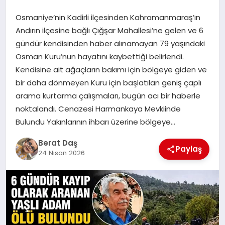
Osmaniye’nin Kadirli ilçesinden Kahramanmaraş’ın
GÖKSUN
Andırın ilçesine bağlı Çığşar Mahallesi’ne gelen ve 6
gündür kendisinden haber alınamayan 79 yaşındaki
Osman Kuru’nun hayatını kaybettiği belirlendi.
TÜRKOĞLU
Kendisine ait ağaçların bakımı için bölgeye giden ve
bir daha dönmeyen Kuru için başlatılan geniş çaplı
PAZARCIK
arama kurtarma çalışmaları, bugün acı bir haberle
noktalandı. Cenazesi Harmankaya Mevkiinde
KÜNYE
Bulundu Yakınlarının ihbarı üzerine bölgeye…
Berat Daş
NURHAK
Paylaş
24 Nisan 2026