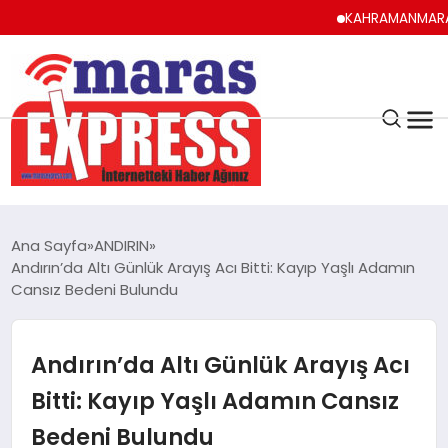
KAHRAMANMARAŞ UYUM
K.MARAŞ
HAVA DURUMU
Ana Sayfa
ANDIRIN
ANDIRIN
Andırın’da Altı Günlük Arayış Acı Bitti: Kayıp Yaşlı Adamın
Cansız Bedeni Bulundu
AFŞİN
Andırın’da Altı Günlük Arayış Acı
ÇAĞLAYANCERİT
Bitti: Kayıp Yaşlı Adamın Cansız
Bedeni Bulundu
BİZE ULAŞIN