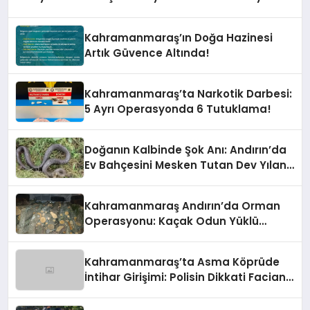
Kahramanmaraş’ın Doğa Hazinesi
Artık Güvence Altında!
Kahramanmaraş’ta Narkotik Darbesi:
5 Ayrı Operasyonda 6 Tutuklama!
Doğanın Kalbinde Şok Anı: Andırın’da
Ev Bahçesini Mesken Tutan Dev Yılan
Korkuttu!
Kahramanmaraş Andırın’da Orman
Operasyonu: Kaçak Odun Yüklü
Araca El Konuldu!
Kahramanmaraş’ta Asma Köprüde
İntihar Girişimi: Polisin Dikkati Facianı
Önledi