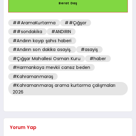
Berat Daş
##AramaKurtarma
##Çığşar
##sondakika
#ANDIRIN
#Andırın kayıp şahıs haberi
#Andırın son dakika asayiş.
#asayiş
#Çığşar Mahallesi Osman Kuru
#haber
#Harmankaya mevkii cansız beden
#Kahramanmaraş
#Kahramanmaraş arama kurtarma çalışmaları
2026
Yorum Yap