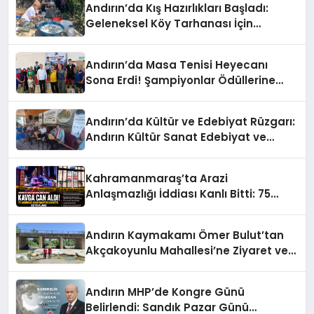
Andırın’da Kış Hazırlıkları Başladı:
Geleneksel Köy Tarhanası İçin
Kazanlar Kaynıyor!
Andırın’da Masa Tenisi Heyecanı
Sona Erdi! Şampiyonlar Ödüllerine
Kavuştu
Andırın’da Kültür ve Edebiyat Rüzgarı:
Andırın Kültür Sanat Edebiyat ve
Turizm Derneği Açıldı
Kahramanmaraş’ta Arazi
Anlaşmazlığı İddiası Kanlı Bitti: 75
Yaşındaki Adam Hayatını Kaybetti
Andırın Kaymakamı Ömer Bulut’tan
Akçakoyunlu Mahallesi’ne Ziyaret ve
İnceleme
Andırın MHP’de Kongre Günü
Belirlendi: Sandık Pazar Günü