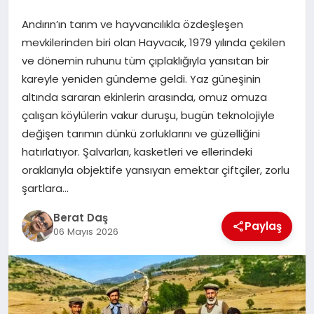
Andırın’ın tarım ve hayvancılıkla özdeşleşen
GÖKSUN
mevkilerinden biri olan Hayvacık, 1979 yılında çekilen
ve dönemin ruhunu tüm çıplaklığıyla yansıtan bir
kareyle yeniden gündeme geldi. Yaz güneşinin
TÜRKOĞLU
altında sararan ekinlerin arasında, omuz omuza
çalışan köylülerin vakur duruşu, bugün teknolojiyle
PAZARCIK
değişen tarımın dünkü zorluklarını ve güzelliğini
hatırlatıyor. Şalvarları, kasketleri ve ellerindeki
KÜNYE
oraklarıyla objektife yansıyan emektar çiftçiler, zorlu
şartlara…
NURHAK
Berat Daş
Paylaş
06 Mayıs 2026