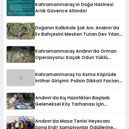
Kahramanmaraş’ın Doğa Hazinesi
Artık Güvence Altında!
Doğanın Kalbinde Şok Anı: Andırın’da
Ev Bahçesini Mesken Tutan Dev Yılan
Korkuttu!
Kahramanmaraş Andırın’da Orman
Operasyonu: Kaçak Odun Yüklü
Araca El Konuldu!
Kahramanmaraş’ta Asma Köprüde
İntihar Girişimi: Polisin Dikkati Facianı
Önledi
Andırın’da Kış Hazırlıkları Başladı:
Geleneksel Köy Tarhanası İçin
Kazanlar Kaynıyor!
Andırın’da Masa Tenisi Heyecanı
Sona Erdi! Şampiyonlar Ödüllerine