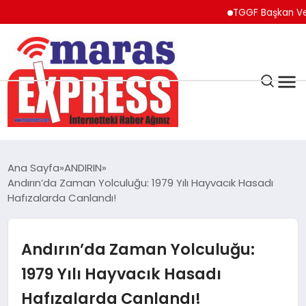
TGGF Başkan Vekili Şahi
K.MARAŞ
HAVA DURUMU
Ana Sayfa
ANDIRIN
ANDIRIN
Andırın’da Zaman Yolculuğu: 1979 Yılı Hayvacık Hasadı
Hafızalarda Canlandı!
AFŞİN
Andırın’da Zaman Yolculuğu:
ÇAĞLAYANCERİT
1979 Yılı Hayvacık Hasadı
Hafızalarda Canlandı!
BİZE ULAŞIN