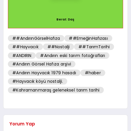
Berat Daş
##AndırınGörselHafıza
##EmeğinHafızası
##Hayvacık
##Nostalji
##TarımTarihi
#ANDIRIN
#Andırın eski tarım fotoğrafları
#Andırın Görsel Hafıza arşivi
#Andırın Hayvacık 1979 hasadı
#haber
#Hayvacık köyü nostalji.
#Kahramanmaraş geleneksel tarım tarihi
Yorum Yap