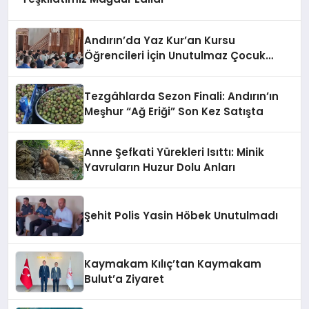
Andırın’da Yaz Kur’an Kursu
Öğrencileri İçin Unutulmaz Çocuk
Şenliği Coşkusu
Tezgâhlarda Sezon Finali: Andırın’ın
Meşhur “Ağ Eriği” Son Kez Satışta
Anne Şefkati Yürekleri Isıttı: Minik
Yavruların Huzur Dolu Anları
Şehit Polis Yasin Höbek Unutulmadı
Kaymakam Kılıç’tan Kaymakam
Bulut’a Ziyaret