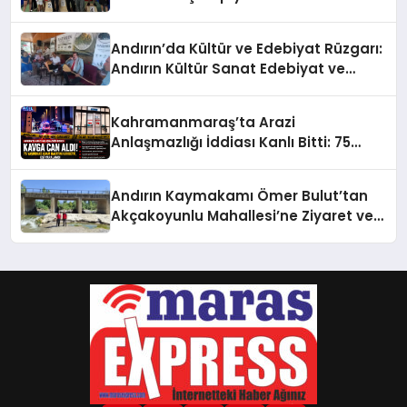
Kavuştu
Andırın’da Kültür ve Edebiyat Rüzgarı:
Andırın Kültür Sanat Edebiyat ve
Turizm Derneği Açıldı
Kahramanmaraş’ta Arazi
Anlaşmazlığı İddiası Kanlı Bitti: 75
Yaşındaki Adam Hayatını Kaybetti
Andırın Kaymakamı Ömer Bulut’tan
Akçakoyunlu Mahallesi’ne Ziyaret ve
İnceleme