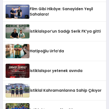
Film Gibi Hikâye: Sanayiden Yeşil
Sahalara!
İstiklalspor’un Sadığı Serik FK’ya gitti
Hatipoğlu Urfa’da
İstiklalspor yetenek avında
İstiklal Kahramanlarına Sahip Çıkıyor