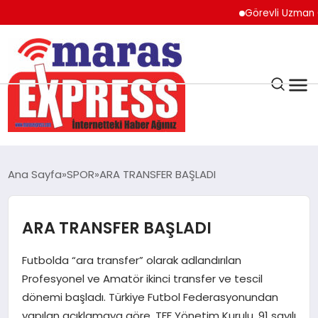
Görevli Uzman Çavuş 
K.MARAŞ
HAVA DURUMU
Ana Sayfa
SPOR
ARA TRANSFER BAŞLADI
ANDIRIN
ARA TRANSFER BAŞLADI
AFŞİN
Futbolda “ara transfer” olarak adlandırılan
ÇAĞLAYANCERİT
Profesyonel ve Amatör ikinci transfer ve tescil
dönemi başladı. Türkiye Futbol Federasyonundan
yapılan açıklamaya göre, TFF Yönetim Kurulu, 91 sayılı
BİZE ULAŞIN