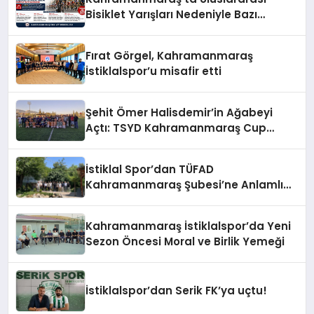
Bisiklet Yarışları Nedeniyle Bazı
Güzergahlar Trafiğe Kapatılacak
Fırat Görgel, Kahramanmaraş
İstiklalspor’u misafir etti
Şehit Ömer Halisdemir’in Ağabeyi
Açtı: TSYD Kahramanmaraş Cup
Başladı!
İstiklal Spor’dan TÜFAD
Kahramanmaraş Şubesi’ne Anlamlı
Ziyaret
Kahramanmaraş İstiklalspor’da Yeni
Sezon Öncesi Moral ve Birlik Yemeği
İstiklalspor’dan Serik FK’ya uçtu!