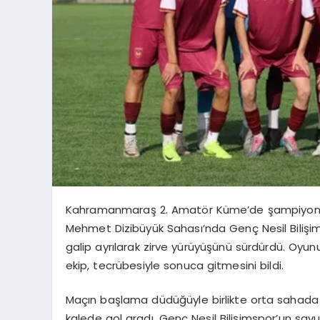
Kahramanmaraş 2. Amatör Küme’de şampiyonluk h
Mehmet Dizibüyük Sahası’nda Genç Nesil Bilişim
galip ayrılarak zirve yürüyüşünü sürdürdü. Oyunun
ekip, tecrübesiyle sonuca gitmesini bildi.
Maçın başlama düdüğüyle birlikte orta sahada 
kalede gol aradı. Genç Nesil Bilişimspor’un sa