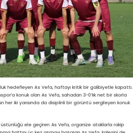
edefleyen As Vefa, haftayı kritik bir galibiyetle kapattı.
spor’a konuk olan As Vefa, sahadan 3-0’lık net bir skorla
 her iki yarısında da disiplinli bir görüntü sergileyen konuk
üstünlüğü ele geçiren As Vefa, organize ataklarla rakip
vunma hattını üç kez aşmayı başaran As Vefa, kalesini de