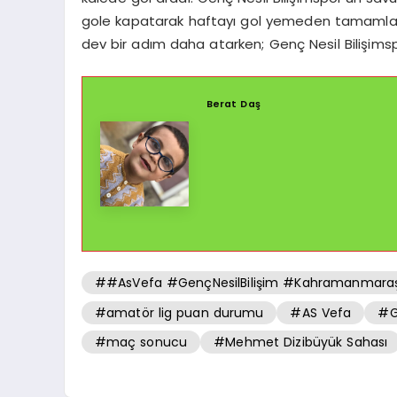
gole kapatarak haftayı gol yemeden tamamladı.
dev bir adım daha atarken; Genç Nesil Bilişims
Berat Daş
##AsVefa #GençNesilBilişim #Kahramanmaraş
#amatör lig puan durumu
#AS Vefa
#G
#maç sonucu
#Mehmet Dizibüyük Sahası