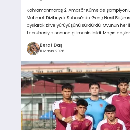
Kahramanmaraş 2. Amatör Küme’de şampiyonluk hed
Mehmet Dizibüyük Sahası’nda Genç Nesil Bilişimsp
ayrılarak zirve yürüyüşünü sürdürdü. Oyunun her iki
tecrübesiyle sonuca gitmesini bildi. Maçın başl
Berat Daş
11 Mayıs 2026