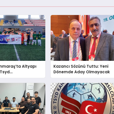
maraş’ta Altyapı
Kazancı Sözünü Tuttu: Yeni
 Tsyd
Dönemde Aday Olmayacak
nmaraş Cup Tüm
evam Ediyor