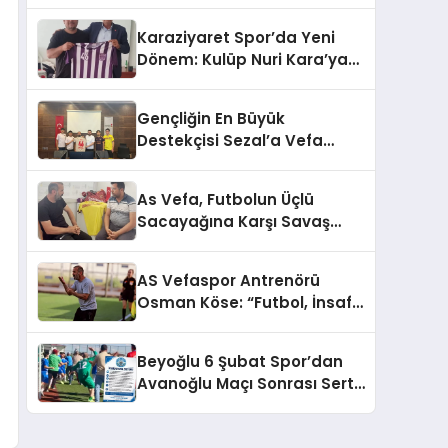
Aday Oldu
Karaziyaret Spor’da Yeni
Dönem: Kulüp Nuri Kara’ya
Devredildi
Gençliğin En Büyük
Destekçisi Sezal’a Vefa
Ziyareti
As Vefa, Futbolun Üçlü
Sacayağına Karşı Savaş
Açtı!
AS Vefaspor Antrenörü
Osman Köse: “Futbol, İnsafı
Olan Ayakların Oyunudur”
Beyoğlu 6 Şubat Spor’dan
Avanoğlu Maçı Sonrası Sert
Tepki: “Bize Algı Yapıyorlar!”