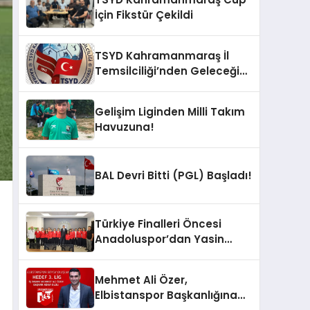
İçin Fikstür Çekildi
TSYD Kahramanmaraş İl
Temsilciliği’nden Geleceğin
Yıldızları İçin Anlamlı Adım:
“TSYD Kahramanmaraş
Gelişim Liginden Milli Takım
Cup” 1 Ağustos’ta Başlıyor
Havuzuna!
BAL Devri Bitti (PGL) Başladı!
Türkiye Finalleri Öncesi
Anadoluspor’dan Yasin
Özdemir’e Ziyaret
Mehmet Ali Özer,
Elbistanspor Başkanlığına