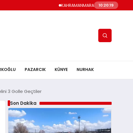
KAHRAMANMARAŞ UYUMA, AMATÖRÜ EZDİRME: 
10:20:21
RKOĞLU
PAZARCIK
KÜNYE
NURHAK
ni 3 Golle Geçtiler
Son Dakika