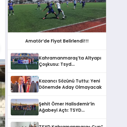
Amatör’de Fiyat Belirlendi!!!
Kahramanmaraş’ta Altyapı
Çoşkusu: Tsyd
Kahramanmaraş Cup Tüm
Hızıyla Devam Ediyor
Kazancı Sözünü Tuttu: Yeni
Dönemde Aday Olmayacak
Şehit Ömer Halisdemir’in
Ağabeyi Açtı: TSYD
Kahramanmaraş Cup
Başladı!
TSYD Kahramanmaraş Cup”