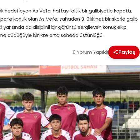
efleyen As Vefa, haftayı kritik bir galibiyetle kapattı.
or’a konuk olan As Vefa, sahadan 3-0’lık net bir skorla galip
 yarısında da disiplinli bir görüntü sergileyen konuk ekip,
ama düdüğüyle birlikte orta sahada üstünlüğü…
0 Yorum Yapıldı
Paylaş