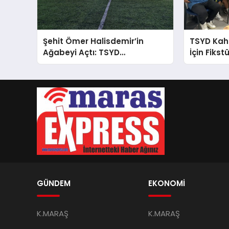
Şehit Ömer Halisdemir’in
TSYD Ka
Ağabeyi Açtı: TSYD
İçin Fikst
Kahramanmaraş Cup Başladı!
GÜNDEM
EKONOMİ
K.MARAŞ
K.MARAŞ