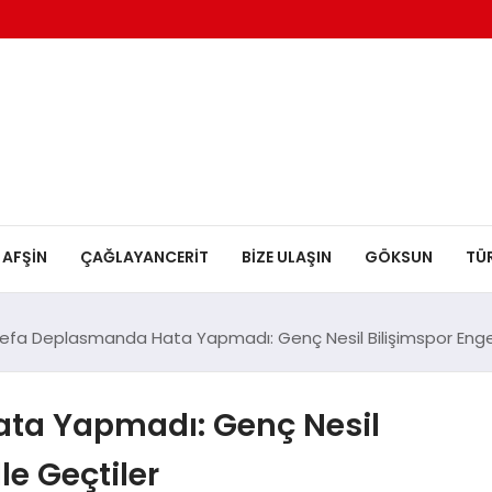
AFŞİN
ÇAĞLAYANCERİT
BİZE ULAŞIN
GÖKSUN
TÜ
efa Deplasmanda Hata Yapmadı: Genç Nesil Bilişimspor Engeli
ta Yapmadı: Genç Nesil
le Geçtiler