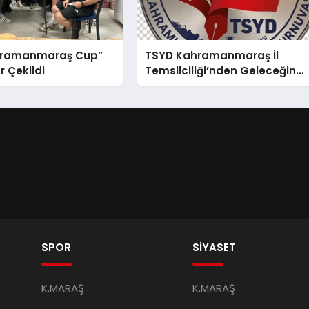
hramanmaraş Cup”
TSYD Kahramanmaraş İl
ür Çekildi
Temsilciliği’nden Geleceğin
Yıldızları İçin Anlamlı Adım:
“TSYD Kahramanmaraş Cup” 
Ağustos’ta Başlıyor
SPOR
SİYASET
K.MARAŞ
K.MARAŞ