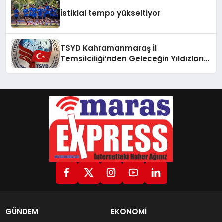
İstiklal tempo yükseltiyor
TSYD Kahramanmaraş İl
Temsilciliği’nden Geleceğin Yıldızları
İçin Anlamlı Adım: “TSYD
Kahramanmaraş Cup” 1 Ağustos’ta
Başlıyor
GÜNDEM
EKONOMİ