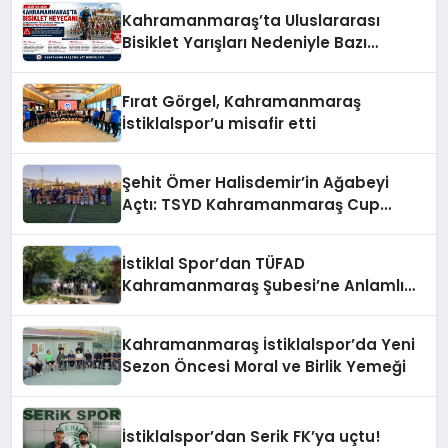
Kahramanmaraş’ta Uluslararası
Bisiklet Yarışları Nedeniyle Bazı
Güzergahlar Trafiğe Kapatılacak
Fırat Görgel, Kahramanmaraş
İstiklalspor’u misafir etti
Şehit Ömer Halisdemir’in Ağabeyi
Açtı: TSYD Kahramanmaraş Cup
Başladı!
İstiklal Spor’dan TÜFAD
Kahramanmaraş Şubesi’ne Anlamlı
Ziyaret
Kahramanmaraş İstiklalspor’da Yeni
Sezon Öncesi Moral ve Birlik Yemeği
İstiklalspor’dan Serik FK’ya uçtu!