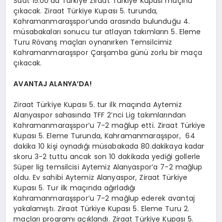
Saat 15.00’da Türkiye Ziraat Türkiye Kupası maçına
çıkacak. Ziraat Türkiye Kupası 5. turunda,
Kahramanmaraşspor’unda arasında bulunduğu 4.
müsabakaları sonucu tur atlayan takımların 5. Eleme
Turu Rövanş maçları oynanırken Temsilcimiz
Kahramanmaraşspor Çarşamba günü zorlu bir maça
çıkacak.
AVANTAJ ALANYA’DA!
Ziraat Türkiye Kupası 5. tur ilk maçında Aytemiz
Alanyaspor sahasında TFF 2’nci Lig takımlarından
Kahramanmaraşspor’u 7-2 mağlup etti. Ziraat Türkiye
Kupası 5. Eleme Turunda, Kahramanmaraşspor, 64
dakika 10 kişi oynadığı müsabakada 80.dakikaya kadar
skoru 3-2 tuttu ancak son 10 dakikada yediği gollerle
Süper lig temsilcisi Aytemiz Alanyaspor’a 7-2 mağlup
oldu. Ev sahibi Aytemiz Alanyaspor, Ziraat Türkiye
Kupası 5. Tur ilk maçında ağırladığı
Kahramanmaraşspor’u 7-2 mağlup ederek avantaj
yakalamıştı. Ziraat Türkiye Kupası 5. Eleme Turu 2.
maçları programı açıklandı. Ziraat Türkiye Kupası 5.