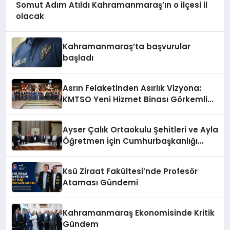
Somut Adım Atıldı Kahramanmaraş’ın o ilçesi il
olacak
Kahramanmaraş’ta başvurular
başladı
Asrın Felaketinden Asırlık Vizyona:
KMTSO Yeni Hizmet Binası Görkemli
Bir Törenle Açıldı!
Ayser Çalık Ortaokulu Şehitleri ve Ayla
Öğretmen İçin Cumhurbaşkanlığı
Külliyesi’nde Anlamlı Kabul
Ksü Ziraat Fakültesi’nde Profesör
Ataması Gündemi
Kahramanmaraş Ekonomisinde Kritik
Gündem