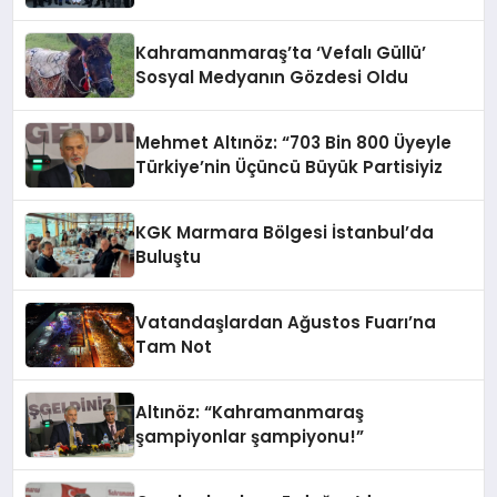
Kahramanmaraş’ta ‘Vefalı Güllü’
Sosyal Medyanın Gözdesi Oldu
Mehmet Altınöz: “703 Bin 800 Üyeyle
Türkiye’nin Üçüncü Büyük Partisiyiz
KGK Marmara Bölgesi İstanbul’da
Buluştu
Vatandaşlardan Ağustos Fuarı’na
Tam Not
Altınöz: “Kahramanmaraş
şampiyonlar şampiyonu!”