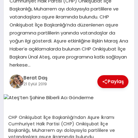
Cumhuriyet Halk Partisi (CHP) Onikişubat İlçe
Başkanlığı, Muharrem ayı dolayısıyla partililere ve
vatandaşlara aşure ikramında bulundu. CHP
GÖKSUN
Onikişubat İlçe Başkanlığı’nda düzenlenen aşure
programına partililerin yanında vatandaşlar da
TÜRKOĞLU
yoğun ilgi gösterdi. Aşure etkinliğine ilişkin Maraş Ana
Haber’e açıklamalarda bulunan CHP Onikişubat İlçe
PAZARCIK
Başkanı Ünal Ateş, aşure programına katkı sağlayan
herkese…
KÜNYE
Berat Daş
Paylaş
21 Eylül 2019
NURHAK
CHP Onikişubat İlçe Başkanlığı’ndan Aşure İkramı
Cumhuriyet Halk Partisi (CHP) Onikişubat İlçe
Başkanlığı, Muharrem ayı dolayısıyla partililere ve
vatandaşlara aşure ikramında bulundu.