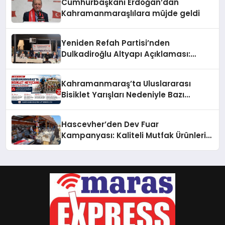
Cumhurbaşkanı Erdoğan’dan
Kahramanmaraşlılara müjde geldi
Yeniden Refah Partisi’nden
Dulkadiroğlu Altyapı Açıklaması:
“Sorumlusu Belediye Değil”
Kahramanmaraş’ta Uluslararası
Bisiklet Yarışları Nedeniyle Bazı
Güzergahlar Trafiğe Kapatılacak
Hascevher’den Dev Fuar
Kampanyası: Kaliteli Mutfak Ürünleri
Uygun Fiyatlarla Vatandaşlarla
Buluşuyor