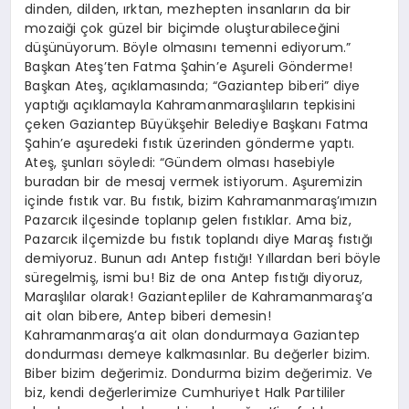
dinden, dilden, ırktan, mezhepten insanların da bir
mozaiği çok güzel bir biçimde oluşturabileceğini
düşünüyorum. Böyle olmasını temenni ediyorum.”
Başkan Ateş’ten Fatma Şahin’e Aşureli Gönderme!
Başkan Ateş, açıklamasında; “Gaziantep biberi” diye
yaptığı açıklamayla Kahramanmaraşlıların tepkisini
çeken Gaziantep Büyükşehir Belediye Başkanı Fatma
Şahin’e aşuredeki fıstık üzerinden gönderme yaptı.
Ateş, şunları söyledi: “Gündem olması hasebiyle
buradan bir de mesaj vermek istiyorum. Aşuremizin
içinde fıstık var. Bu fıstık, bizim Kahramanmaraş’ımızın
Pazarcık ilçesinde toplanıp gelen fıstıklar. Ama biz,
Pazarcık ilçemizde bu fıstık toplandı diye Maraş fıstığı
demiyoruz. Bunun adı Antep fıstığı! Yıllardan beri böyle
süregelmiş, ismi bu! Biz de ona Antep fıstığı diyoruz,
Maraşlılar olarak! Gaziantepliler de Kahramanmaraş’a
ait olan bibere, Antep biberi demesin!
Kahramanmaraş’a ait olan dondurmaya Gaziantep
dondurması demeye kalkmasınlar. Bu değerler bizim.
Biber bizim değerimiz. Dondurma bizim değerimiz. Ve
biz, kendi değerlerimize Cumhuriyet Halk Partililer