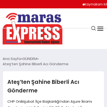
Kaymakam Kılıç’tan
K.MARAŞ
HAVA DURUMU
Ana Sayfa
GÜNDEM
ANDIRIN
Ateş’ten Şahine Biberli Acı Gönderme
AFŞİN
Ateş’ten Şahine Biberli Acı
Gönderme
ÇAĞLAYANCERİT
CHP Onikişubat İlçe Başkanlığı’ndan Aşure İkramı
BİZE ULAŞIN