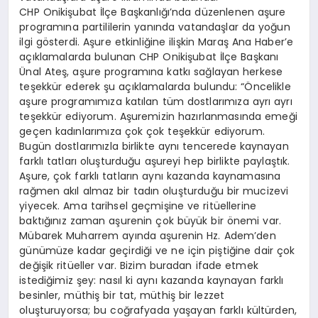
CHP Onikişubat İlçe Başkanlığı’nda düzenlenen aşure
programına partililerin yanında vatandaşlar da yoğun
ilgi gösterdi. Aşure etkinliğine ilişkin Maraş Ana Haber’e
açıklamalarda bulunan CHP Onikişubat İlçe Başkanı
Ünal Ateş, aşure programına katkı sağlayan herkese
teşekkür ederek şu açıklamalarda bulundu: “Öncelikle
aşure programımıza katılan tüm dostlarımıza ayrı ayrı
teşekkür ediyorum. Aşuremizin hazırlanmasında emeği
geçen kadınlarımıza çok çok teşekkür ediyorum.
Bugün dostlarımızla birlikte aynı tencerede kaynayan
farklı tatları oluşturduğu aşureyi hep birlikte paylaştık.
Aşure, çok farklı tatların aynı kazanda kaynamasına
rağmen akıl almaz bir tadın oluşturduğu bir mucizevi
yiyecek. Ama tarihsel geçmişine ve ritüellerine
baktığınız zaman aşurenin çok büyük bir önemi var.
Mübarek Muharrem ayında aşurenin Hz. Adem’den
günümüze kadar geçirdiği ve ne için piştiğine dair çok
değişik ritüeller var. Bizim buradan ifade etmek
istediğimiz şey: nasıl ki aynı kazanda kaynayan farklı
besinler, müthiş bir tat, müthiş bir lezzet
oluşturuyorsa; bu coğrafyada yaşayan farklı kültürden,