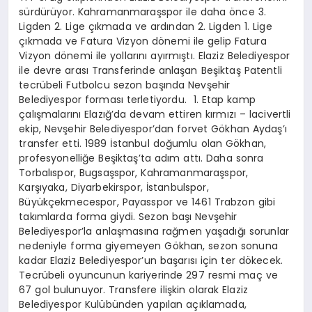
sürdürüyor. Kahramanmaraşspor ile daha önce 3.
Ligden 2. Lige çıkmada ve ardından 2. Ligden 1. Lige
çıkmada ve Fatura Vizyon dönemi ile gelip Fatura
Vizyon dönemi ile yollarını ayırmıştı. Elaziz Belediyespor
ile devre arası Transferinde anlaşan Beşiktaş Patentli
tecrübeli Futbolcu sezon başında Nevşehir
Belediyespor forması terletiyordu. 1. Etap kamp
çalışmalarını Elazığ’da devam ettiren kırmızı – lacivertli
ekip, Nevşehir Belediyespor’dan forvet Gökhan Aydaş’ı
transfer etti. 1989 İstanbul doğumlu olan Gökhan,
profesyonelliğe Beşiktaş’ta adım attı. Daha sonra
Torbalıspor, Bugsaşspor, Kahramanmaraşspor,
Karşıyaka, Diyarbekirspor, İstanbulspor,
Büyükçekmecespor, Payasspor ve 1461 Trabzon gibi
takımlarda forma giydi. Sezon başı Nevşehir
Belediyespor’la anlaşmasına rağmen yaşadığı sorunlar
nedeniyle forma giyemeyen Gökhan, sezon sonuna
kadar Elaziz Belediyespor’un başarısı için ter dökecek.
Tecrübeli oyuncunun kariyerinde 297 resmi maç ve
67 gol bulunuyor. Transfere ilişkin olarak Elaziz
Belediyespor Kulübünden yapılan açıklamada,