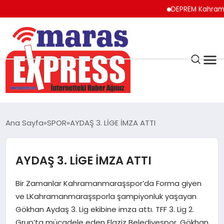
DEPREM Kahramanmaraş
K.MARAŞ
HAVA DURUMU
Ana Sayfa
SPOR
AYDAŞ 3. LİGE İMZA ATTI
ANDIRIN
AYDAŞ 3. LİGE İMZA ATTI
AFŞİN
Bir Zamanlar Kahramanmaraşspor’da Forma giyen
ÇAĞLAYANCERİT
ve LKahramanmaraşsporla şampiyonluk yaşayan
Gökhan Aydaş 3. Lig ekibine imza attı. TFF 3. Lig 2.
Grup’ta mücadele eden Elaziz Belediyespor, Gökhan
BİZE ULAŞIN