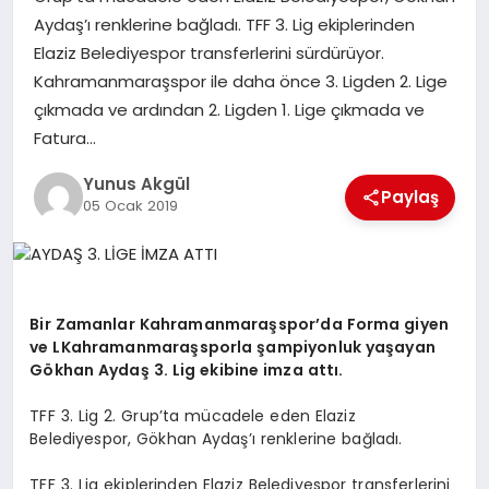
Aydaş’ı renklerine bağladı. TFF 3. Lig ekiplerinden
Elaziz Belediyespor transferlerini sürdürüyor.
GÖKSUN
Kahramanmaraşspor ile daha önce 3. Ligden 2. Lige
çıkmada ve ardından 2. Ligden 1. Lige çıkmada ve
TÜRKOĞLU
Fatura…
Yunus Akgül
PAZARCIK
Paylaş
05 Ocak 2019
KÜNYE
NURHAK
Bir Zamanlar Kahramanmaraşspor’da Forma giyen
ve LKahramanmaraşsporla şampiyonluk yaşayan
Gökhan Aydaş 3. Lig ekibine imza attı.
TFF 3. Lig 2. Grup’ta mücadele eden Elaziz
Belediyespor, Gökhan Aydaş’ı renklerine bağladı.
TFF 3. Lig ekiplerinden Elaziz Belediyespor transferlerini