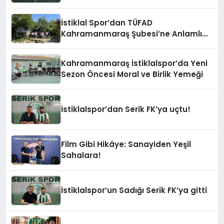
Başladı!
İstiklal Spor’dan TÜFAD
Kahramanmaraş Şubesi’ne Anlamlı
Ziyaret
Kahramanmaraş İstiklalspor’da Yeni
Sezon Öncesi Moral ve Birlik Yemeği
İstiklalspor’dan Serik FK’ya uçtu!
Film Gibi Hikâye: Sanayiden Yeşil
Sahalara!
İstiklalspor’un Sadığı Serik FK’ya gitti