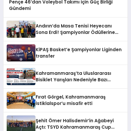
Pençe 46’dan Voleybol Takımı İçin Güç Birliği
Gündemi
Andırın’da Masa Tenisi Heyecanı
Sona Erdi! Şampiyonlar Ödüllerine
Kavuştu
KİPAŞ Basket’e Şampiyonlar Liginden
transfer
Kahramanmaraş’ta Uluslararası
Bisiklet Yarışları Nedeniyle Bazı
Güzergahlar Trafiğe Kapatılacak
Fırat Görgel, Kahramanmaraş
İstiklalspor’u misafir etti
Şehit Ömer Halisdemir’in Ağabeyi
Açtı: TSYD Kahramanmaraş Cup