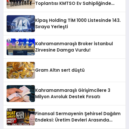
Toplantısı KMTSO Ev Sahipliğinde
Yapıldı
Kipaş Holding TİM 1000 Listesinde 143.
Sıraya Yerleşti
Kahramanmaraşlı Broker İstanbul
Zirvesine Damga Vurdu!
Gram Altın sert düştü
Kahramanmaraşlı Girişimcilere 3
Milyon Avroluk Destek Fırsatı
Finansal Sermayenin Şehirsel Dağılım
Endeksi: Üretim Devleri Arasında
Kahramanmaraş’ın Ekonomik Direnci!