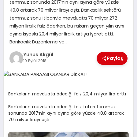
temmuz sonunda 2017’nin aynı ayına göre yüzde
40,8 artarak 70 milyar lirayı aştı. Bankacılık sektörü
GÖKSUN
temmuz sonu itibarıyla mevduata 70 milyar 272
milyon liralık faiz öderken, bu rakam geçen yılın aynı
ayına kıyasla 20,4 milyar liralık artışa işaret etti.
TÜRKOĞLU
Bankacılık Düzenleme ve…
PAZARCIK
Yunus Akgül
Paylaş
10 Eylül 2018
KÜNYE
NURHAK
Bankaların mevduata ödediği faiz 20,4 milyar lira arttı
Bankaların mevduata ödediği faiz tutarı temmuz
sonunda 2017’nin aynı ayına göre yüzde 40,8 artarak
70 milyar lirayı aştı.