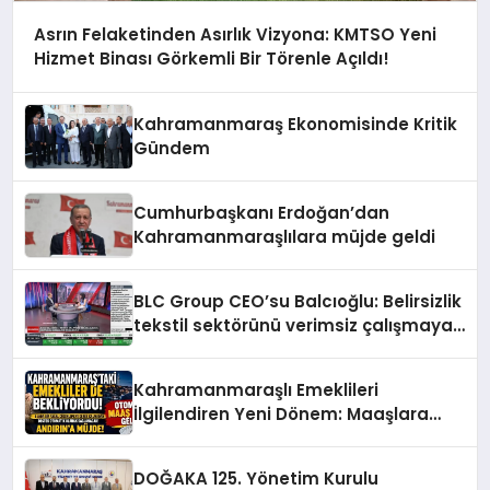
Asrın Felaketinden Asırlık Vizyona: KMTSO Yeni
Hizmet Binası Görkemli Bir Törenle Açıldı!
Kahramanmaraş Ekonomisinde Kritik
Gündem
Cumhurbaşkanı Erdoğan’dan
Kahramanmaraşlılara müjde geldi
BLC Group CEO’su Balcıoğlu: Belirsizlik
tekstil sektörünü verimsiz çalışmaya
zorluyor
Kahramanmaraşlı Emeklileri
İlgilendiren Yeni Dönem: Maaşlara
Otomatik GETAD Ayarı
DOĞAKA 125. Yönetim Kurulu