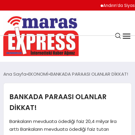
Andırın’da Siyasi Hareket
K.MARAŞ
HAVA DURUMU
Ana Sayfa
EKONOMİ
BANKADA PARAASI OLANLAR DİKKAT!
ANDIRIN
BANKADA PARAASI OLANLAR
AFŞİN
DİKKAT!
ÇAĞLAYANCERİT
Bankaların mevduata ödediği faiz 20,4 milyar lira
arttı Bankaların mevduata ödediği faiz tutarı
BİZE ULAŞIN