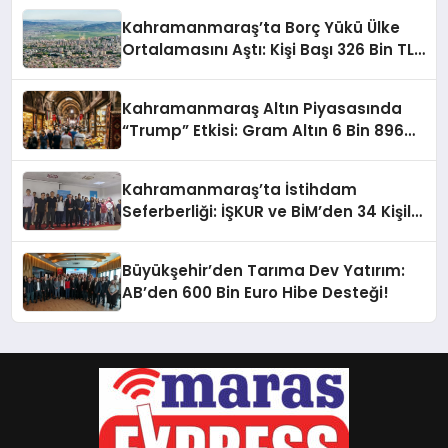
Kahramanmaraş’ta Borç Yükü Ülke
Ortalamasını Aştı: Kişi Başı 326 Bin TL
Kredi!
Kahramanmaraş Altın Piyasasında
“Trump” Etkisi: Gram Altın 6 Bin 896
TL’den Güne Başladı!
Kahramanmaraş’ta İstihdam
Seferberliği: İŞKUR ve BİM’den 34 Kişilik
NİYEP Programı!
Büyükşehir’den Tarıma Dev Yatırım:
AB’den 600 Bin Euro Hibe Desteği!