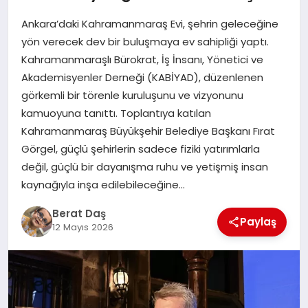
Ankara’daki Kahramanmaraş Evi, şehrin geleceğine
GÖKSUN
yön verecek dev bir buluşmaya ev sahipliği yaptı.
Kahramanmaraşlı Bürokrat, İş İnsanı, Yönetici ve
Akademisyenler Derneği (KABİYAD), düzenlenen
TÜRKOĞLU
görkemli bir törenle kuruluşunu ve vizyonunu
kamuoyuna tanıttı. Toplantıya katılan
PAZARCIK
Kahramanmaraş Büyükşehir Belediye Başkanı Fırat
Görgel, güçlü şehirlerin sadece fiziki yatırımlarla
KÜNYE
değil, güçlü bir dayanışma ruhu ve yetişmiş insan
kaynağıyla inşa edilebileceğine…
NURHAK
Berat Daş
Paylaş
12 Mayıs 2026