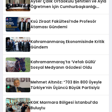
Ayser Çalık Ortaokulu Şehitleri ve Ayla
Öğretmen İçin Cumhurbaşkanlığı
Külliyesi’nde Anlamlı Kabul
Ksü Ziraat Fakültesi’nde Profesör
Ataması Gündemi
Kahramanmaraş Ekonomisinde Kritik
Gündem
Kahramanmaraş’ta ‘Vefalı Güllü’
Sosyal Medyanın Gözdesi Oldu
Mehmet Altınöz: “703 Bin 800 Üyeyle
Türkiye’nin Üçüncü Büyük Partisiyiz
KGK Marmara Bölgesi İstanbul’da
Buluştu