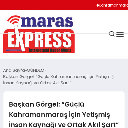
Kahramanmaraş’ta so
K.MARAŞ
HAVA DURUMU
Ana Sayfa
GÜNDEM
ANDIRIN
Başkan Görgel: “Güçlü Kahramanmaraş İçin Yetişmiş
İnsan Kaynağı ve Ortak Akıl Şart”
AFŞİN
Başkan Görgel: “Güçlü
ÇAĞLAYANCERİT
Kahramanmaraş İçin Yetişmiş
İnsan Kaynağı ve Ortak Akıl Şart”
BİZE ULAŞIN