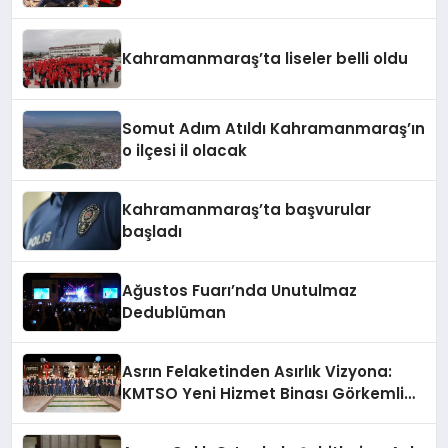
barajda bulundu
Kahramanmaraş’ta liseler belli oldu
Somut Adım Atıldı Kahramanmaraş’ın
o ilçesi il olacak
Kahramanmaraş’ta başvurular
başladı
Ağustos Fuarı’nda Unutulmaz
Dedublüman
Asrın Felaketinden Asırlık Vizyona:
KMTSO Yeni Hizmet Binası Görkemli
Bir Törenle Açıldı!