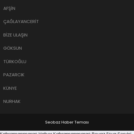
AFŞİN
ÇAĞLAYANCERİT
BİZE ULAŞIN
GÖKSUN
TÜRKOĞLU
PAZARCIK
KÜNYE
NURHAK
Seobaz Haber Teması
Sancaktepe
Kahramanmaraş Haber
Kahramanmaraş Beyaz Eşya Servisi