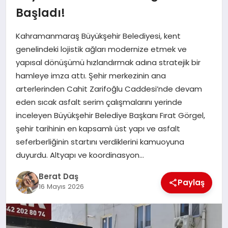
Başladı!
GÖKSUN
Kahramanmaraş Büyükşehir Belediyesi, kent
genelindeki lojistik ağları modernize etmek ve
TÜRKOĞLU
yapısal dönüşümü hızlandırmak adına stratejik bir
hamleye imza attı. Şehir merkezinin ana
arterlerinden Cahit Zarifoğlu Caddesi’nde devam
PAZARCIK
eden sıcak asfalt serim çalışmalarını yerinde
inceleyen Büyükşehir Belediye Başkanı Fırat Görgel,
KÜNYE
şehir tarihinin en kapsamlı üst yapı ve asfalt
seferberliğinin startını verdiklerini kamuoyuna
NURHAK
duyurdu. Altyapı ve koordinasyon…
Berat Daş
Paylaş
16 Mayıs 2026