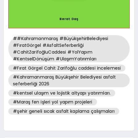
Berat Daş
##Kahramanmaraş #BüyükşehirBelediyesi
#FıratGörgel #AsfaltSeferberliği
#CahitZarifoğluCaddesi #YolYapım
#KentselDönüşüm #UlaşımYatırımları
#Fırat Görgel Cahit Zarifoğlu caddesi incelemesi
#Kahramanmaraş Büyükşehir Belediyesi asfalt
seferberliği 2026
#kentsel ulaşım ve lojistik altyapı yatırımları.
#Maraş fen işleri yol yapım projeleri
#şehir geneli sıcak asfalt kaplama çalışmaları