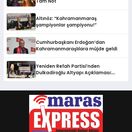
Tam Not
Altınöz: “Kahramanmaraş
şampiyonlar şampiyonu!”
Cumhurbaşkanı Erdoğan’dan
Kahramanmaraşlılara müjde geldi
Yeniden Refah Partisi’nden
Dulkadiroğlu Altyapı Açıklaması:
“Sorumlusu Belediye Değil”