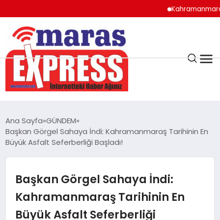
Kahramanmaraş’ta lisel
K.MARAŞ
HAVA DURUMU
Ana Sayfa
GÜNDEM
ANDIRIN
Başkan Görgel Sahaya İndi: Kahramanmaraş Tarihinin En
Büyük Asfalt Seferberliği Başladı!
AFŞİN
Başkan Görgel Sahaya İndi:
ÇAĞLAYANCERİT
Kahramanmaraş Tarihinin En
Büyük Asfalt Seferberliği
BİZE ULAŞIN