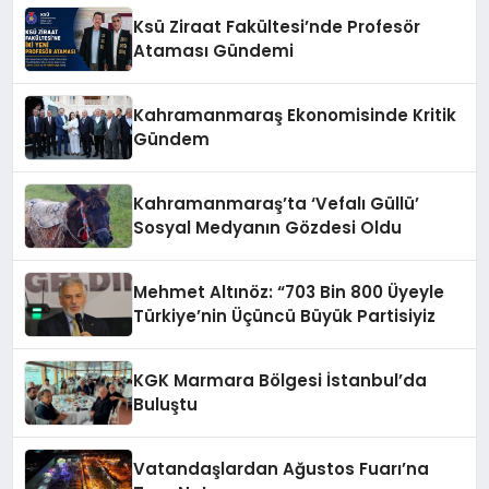
Ksü Ziraat Fakültesi’nde Profesör
Ataması Gündemi
Kahramanmaraş Ekonomisinde Kritik
Gündem
Kahramanmaraş’ta ‘Vefalı Güllü’
Sosyal Medyanın Gözdesi Oldu
Mehmet Altınöz: “703 Bin 800 Üyeyle
Türkiye’nin Üçüncü Büyük Partisiyiz
KGK Marmara Bölgesi İstanbul’da
Buluştu
Vatandaşlardan Ağustos Fuarı’na