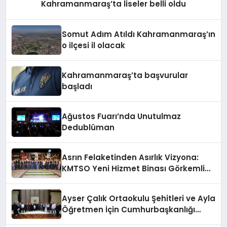
Kahramanmaraş’ta liseler belli oldu
Somut Adım Atıldı Kahramanmaraş’ın
o ilçesi il olacak
Kahramanmaraş’ta başvurular
başladı
Ağustos Fuarı’nda Unutulmaz
Dedublüman
Asrın Felaketinden Asırlık Vizyona:
KMTSO Yeni Hizmet Binası Görkemli
Bir Törenle Açıldı!
Ayser Çalık Ortaokulu Şehitleri ve Ayla
Öğretmen İçin Cumhurbaşkanlığı
Külliyesi’nde Anlamlı Kabul