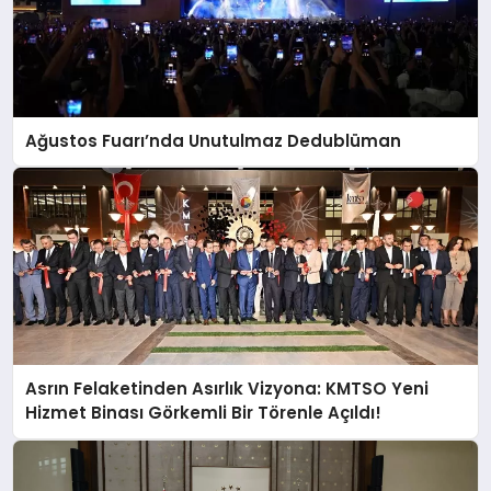
Ağustos Fuarı’nda Unutulmaz Dedublüman
Asrın Felaketinden Asırlık Vizyona: KMTSO Yeni
Hizmet Binası Görkemli Bir Törenle Açıldı!