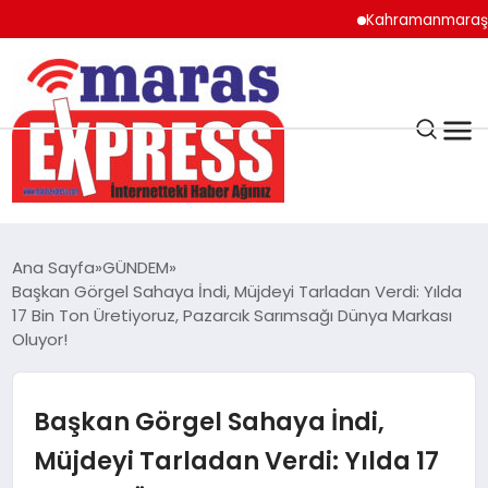
Kahramanmaraş’ta Altya
K.MARAŞ
HAVA DURUMU
Ana Sayfa
GÜNDEM
ANDIRIN
Başkan Görgel Sahaya İndi, Müjdeyi Tarladan Verdi: Yılda
17 Bin Ton Üretiyoruz, Pazarcık Sarımsağı Dünya Markası
Oluyor!
AFŞİN
Başkan Görgel Sahaya İndi,
ÇAĞLAYANCERİT
Müjdeyi Tarladan Verdi: Yılda 17
BİZE ULAŞIN