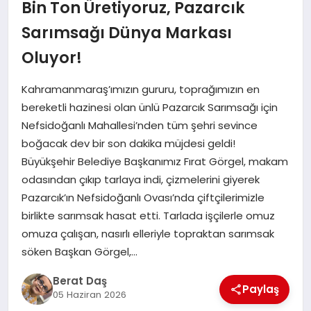
Bin Ton Üretiyoruz, Pazarcık
Sarımsağı Dünya Markası
GÖKSUN
Oluyor!
TÜRKOĞLU
Kahramanmaraş’ımızın gururu, toprağımızın en
bereketli hazinesi olan ünlü Pazarcık Sarımsağı için
PAZARCIK
Nefsidoğanlı Mahallesi’nden tüm şehri sevince
boğacak dev bir son dakika müjdesi geldi!
Büyükşehir Belediye Başkanımız Fırat Görgel, makam
KÜNYE
odasından çıkıp tarlaya indi, çizmelerini giyerek
Pazarcık’ın Nefsidoğanlı Ovası’nda çiftçilerimizle
NURHAK
birlikte sarımsak hasat etti. Tarlada işçilerle omuz
omuza çalışan, nasırlı elleriyle topraktan sarımsak
söken Başkan Görgel,…
Berat Daş
Paylaş
05 Haziran 2026