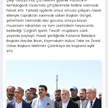
çıkıp tarlaya indi, çizmelerini giyerek Pazarcık’ın
Nefsidoğanlı Ovası’nda çiftçilerimizle birlikte sarımsak
hasat etti. Tarlada işçilerle omuz omuza çalışan, nasırlı
elleriyle topraktan sarımsak söken Başkan Görgel,
şehrimizin tarımdaki dev gücünü ortaya koyan
muazzam rakamları ve tüm üreticilerin heyecanla
beklediği “Coğrafi İşaret Tescili” müjdesini canlı
yayında paylaştı. Hasat şenliğinde Pazarcık Belediye
Başkanı Haydar İkizer, Kaymakam Hulusi Teke ve Ziraat
Odası Başkanı Mehmet Çetinkaya da başkana eşlik
etti.