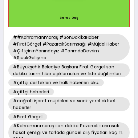
Berat Daş
##Kahramanmaraş #SonDakikaHaber
#FıratGörgel #PazarcıkSarımsağı #MüjdeliHaber
#ÇiftçininYanındayız #TarımdaDevrim
#SıcakGelişme
#Büyükşehir Belediye Başkanı Fırat Görgel son
dakika tarım hibe açıklamaları ve fide dağıtımları
#çiftçi destekleri ve halk haberleri oku.
#çiftçi haberleri
#coğrafi işaret müjdeleri ve sıcak yerel aktüel
haberler
#Fırat Görgel
#Kahramanmaraş son dakika Pazarcık sarımsak
hasat şenliği ve tarlada güncel alış fiyatları kaç TL