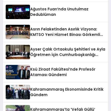
Ağustos Fuarı’nda Unutulmaz
Dedublüman
Asrın Felaketinden Asırlık Vizyona:
KMTSO Yeni Hizmet Binası Görkemli
Bir Törenle Açıldı!
Ayser Çalık Ortaokulu Şehitleri ve Ayla
Öğretmen İçin Cumhurbaşkanlığı
Külliyesi’nde Anlamlı Kabul
Ksü Ziraat Fakültesi’nde Profesör
Ataması Gündemi
Kahramanmaraş Ekonomisinde Kritik
Gündem
Kahramanmaraş’ta ‘Vefalı Güllü’