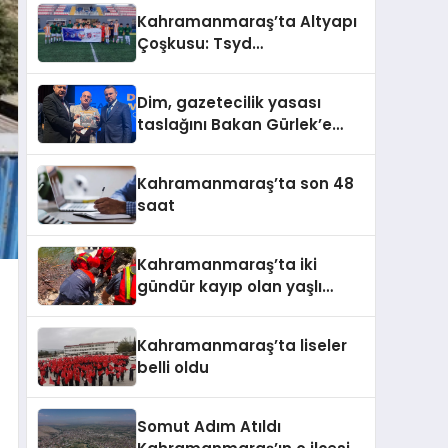
Kahramanmaraş’ta Altyapı
Çoşkusu: Tsyd
Kahramanmaraş Cup Tüm
Hızıyla Devam Ediyor
Dim, gazetecilik yasası
taslağını Bakan Gürlek’e
sundu
Kahramanmaraş’ta son 48
saat
Kahramanmaraş’ta iki
gündür kayıp olan yaşlı
adamın cansız bedeni
barajda bulundu
Kahramanmaraş’ta liseler
belli oldu
Somut Adım Atıldı