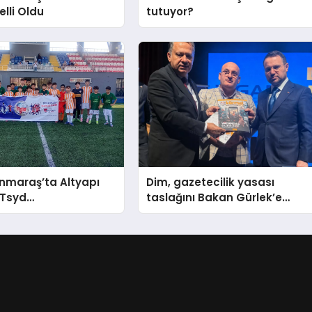
elli Oldu
tutuyor?
maraş’ta Altyapı
Dim, gazetecilik yasası
 Tsyd
taslağını Bakan Gürlek’e
nmaraş Cup Tüm
sundu
evam Ediyor