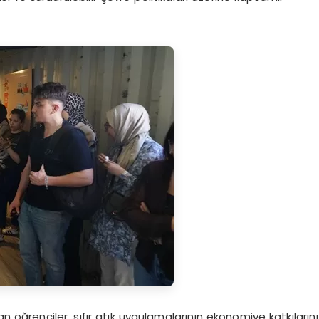
n öğrenciler, sıfır atık uygulamalarının ekonomiye katkılarını