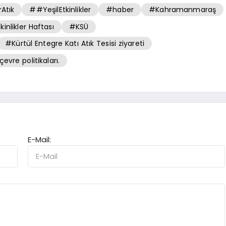
rAtık
##YeşilEtkinlikler
#haber
#Kahramanmaraş
nlikler Haftası
#KSÜ
#Kürtül Entegre Katı Atık Tesisi ziyareti
çevre politikaları.
E-Mail: