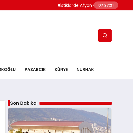
İstiklal’de Afyon Operasyonu Başlıyor: Rota Çi
07:27:22
RKOĞLU
PAZARCIK
KÜNYE
NURHAK
Son Dakika