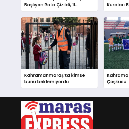
Başlıyor: Rota Çizildi, 11
Kuraları B
Ağustos’ta Aslan Pençesi
Vurulacak!
Kahramanmaraş’ta kimse
Kahraman
bunu beklemiyordu
Çoşkusu:
Kahrama
Hızıyla D