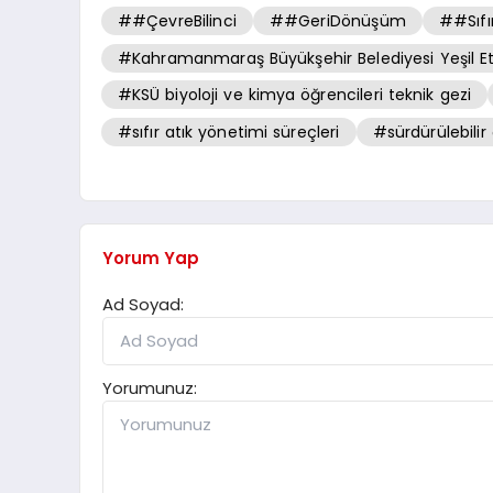
##ÇevreBilinci
##GeriDönüşüm
##Sıfı
#Kahramanmaraş Büyükşehir Belediyesi Yeşil Etki
#KSÜ biyoloji ve kimya öğrencileri teknik gezi
#sıfır atık yönetimi süreçleri
#sürdürülebilir 
Yorum Yap
Ad Soyad:
Yorumunuz: