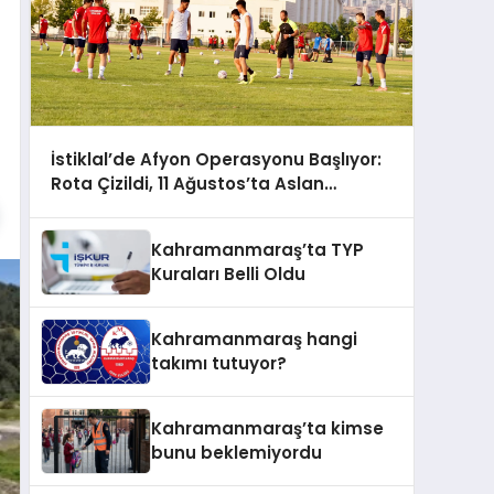
İstiklal’de Afyon Operasyonu Başlıyor:
Rota Çizildi, 11 Ağustos’ta Aslan
Pençesi Vurulacak!
Kahramanmaraş’ta TYP
Kuraları Belli Oldu
Kahramanmaraş hangi
takımı tutuyor?
Kahramanmaraş’ta kimse
bunu beklemiyordu