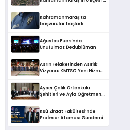
Kahramanmaraş’ın o ilçesi il
olacak
Kahramanmaraş’ta
başvurular başladı
Ağustos Fuarı’nda
Unutulmaz Dedublüman
Asrın Felaketinden Asırlık
Vizyona: KMTSO Yeni Hizmet
Binası Görkemli Bir Törenle
Açıldı!
Ayser Çalık Ortaokulu
Şehitleri ve Ayla Öğretmen
İçin Cumhurbaşkanlığı
Külliyesi’nde Anlamlı Kabul
Ksü Ziraat Fakültesi’nde
Profesör Ataması Gündemi