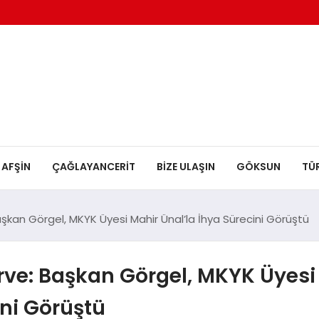
AFŞİN
ÇAĞLAYANCERİT
BİZE ULAŞIN
GÖKSUN
TÜ
aşkan Görgel, MKYK Üyesi Mahir Ünal’la İhya Sürecini Görüştü
irve: Başkan Görgel, MKYK Üyesi
ini Görüştü