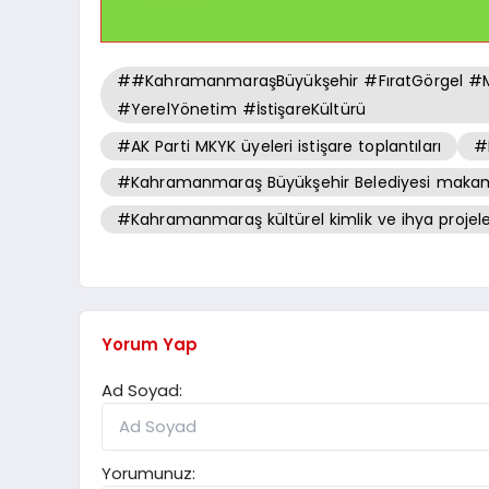
##KahramanmaraşBüyükşehir #FıratGörgel #Ma
#YerelYönetim #İstişareKültürü
#AK Parti MKYK üyeleri istişare toplantıları
#
#Kahramanmaraş Büyükşehir Belediyesi makam 
#Kahramanmaraş kültürel kimlik ve ihya projeler
Yorum Yap
Ad Soyad:
Yorumunuz: