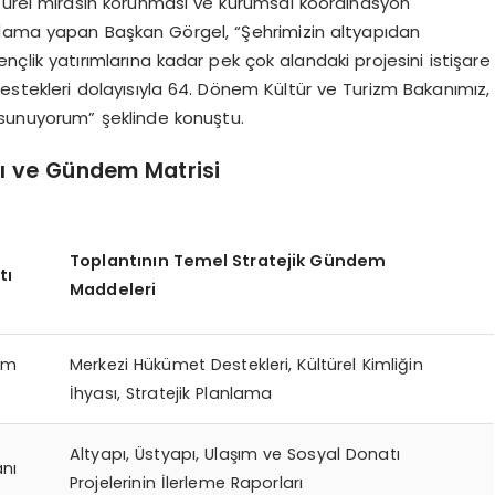
türel mirasın korunması ve kurumsal koordinasyon
açıklama yapan Başkan Görgel, “Şehrimizin altyapıdan
çlik yatırımlarına kadar pek çok alandaki projesini istişare
e destekleri dolayısıyla 64. Dönem Kültür ve Turizm Bakanımız,
 sunuyorum” şeklinde konuştu.
cı ve Gündem Matrisi
Toplantının Temel Stratejik Gündem
tı
Maddeleri
zm
Merkezi Hükümet Destekleri, Kültürel Kimliğin
İhyası, Stratejik Planlama
Altyapı, Üstyapı, Ulaşım ve Sosyal Donatı
anı
Projelerinin İlerleme Raporları