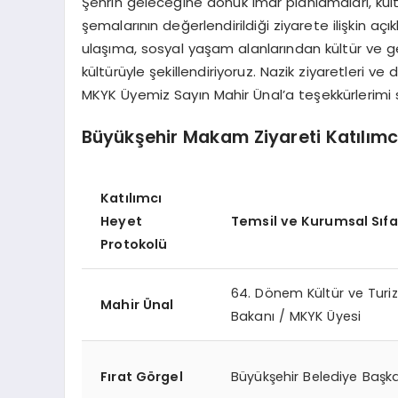
Şehrin geleceğine dönük imar planlamaları, kül
şemalarının değerlendirildiği ziyarete ilişkin 
ulaşıma, sosyal yaşam alanlarından kültür ve gen
kültürüyle şekillendiriyoruz. Nazik ziyaretleri v
MKYK Üyemiz Sayın Mahir Ünal’a teşekkürlerimi
Büyükşehir Makam Ziyareti Katılım
Katılımcı
Heyet
Temsil ve Kurumsal Sıfa
Protokolü
64. Dönem Kültür ve Turi
Mahir Ünal
Bakanı / MKYK Üyesi
Fırat Görgel
Büyükşehir Belediye Başk