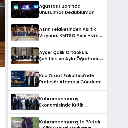
Ağustos Fuarı’nda
Unutulmaz Dedublüman
Asrın Felaketinden Asırlık
Vizyona: KMTSO Yeni Hizmet
Binası Görkemli Bir Törenle
Açıldı!
Ayser Çalık Ortaokulu
Şehitleri ve Ayla Öğretmen
İçin Cumhurbaşkanlığı
Külliyesi’nde Anlamlı Kabul
Ksü Ziraat Fakültesi’nde
Profesör Ataması Gündemi
Kahramanmaraş
Ekonomisinde Kritik
Gündem
Kahramanmaraş’ta ‘Vefalı