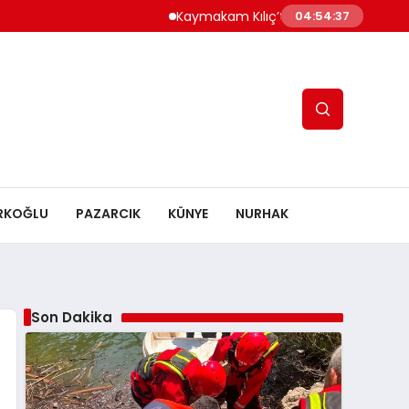
Kaymakam Kılıç’tan Kaymakam Bulut’a Ziyare
04:54:38
RKOĞLU
PAZARCIK
KÜNYE
NURHAK
Son Dakika