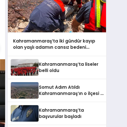
Kahramanmaraş’ta iki gündür kayıp
olan yaşlı adamın cansız bedeni
barajda bulundu
Kahramanmaraş’ta liseler
belli oldu
Somut Adım Atıldı
Kahramanmaraş’ın o ilçesi il
olacak
Kahramanmaraş’ta
başvurular başladı