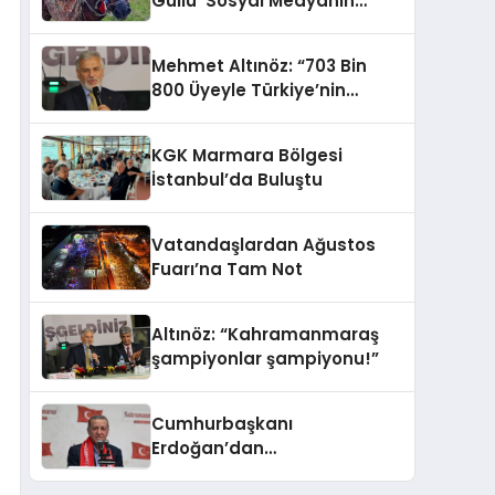
Güllü’ Sosyal Medyanın
Gözdesi Oldu
Mehmet Altınöz: “703 Bin
800 Üyeyle Türkiye’nin
Üçüncü Büyük Partisiyiz
KGK Marmara Bölgesi
İstanbul’da Buluştu
Vatandaşlardan Ağustos
Fuarı’na Tam Not
Altınöz: “Kahramanmaraş
şampiyonlar şampiyonu!”
Cumhurbaşkanı
Erdoğan’dan
Kahramanmaraşlılara