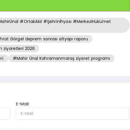
hirÜnal #OrtakAkıl #Şehrinİhyası #MerkeziHükümet
Fırat Görgel deprem sonrası altyapı raporu
ziyaretleri 2026
i.
#Mahir Ünal Kahramanmaraş ziyaret programı
E-Mail: