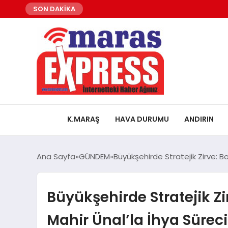
SON DAKİKA
K.MARAŞ
HAVA DURUMU
ANDIRIN
Ana Sayfa
GÜNDEM
Büyükşehirde Stratejik Zirve: B
Büyükşehirde Stratejik Z
Mahir Ünal’la İhya Sürec