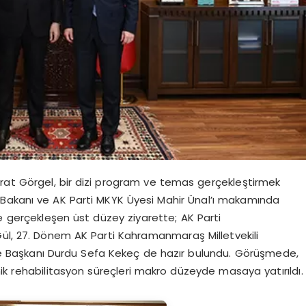
at Görgel, bir dizi program ve temas gerçekleştirmek
Bakanı ve AK Parti MKYK Üyesi Mahir Ünal’ı makamında
nde gerçekleşen üst düzey ziyarette; AK Parti
, 27. Dönem AK Parti Kahramanmaraş Milletvekili
çe Başkanı Durdu Sefa Kekeç de hazır bulundu. Görüşmede,
ik rehabilitasyon süreçleri makro düzeyde masaya yatırıldı.