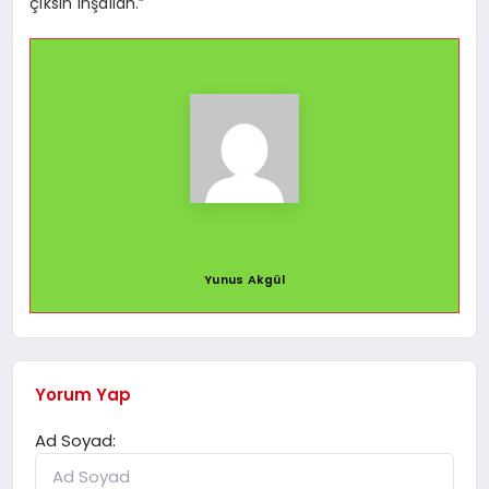
çıksın inşallah.”
Yunus Akgül
Yorum Yap
Ad Soyad: