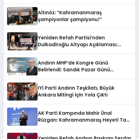
Altınöz: “Kahramanmaraş
şampiyonlar şampiyonu!”
Yeniden Refah Partisi’nden
Dulkadiroğlu Altyapı Açıklaması:
“Sorumlusu Belediye Değil”
Andırın MHP’de Kongre Günü
Belirlendi: Sandık Pazar Günü
Kuruluyor
İYİ Parti Andırın Teşkilatı, Büyük
Ankara Mitingi İçin Yola Çıktı
AK Parti Kampında Mahir Ünal
Rüzgarı: Kahramanmaraş Heyeti Tam
Kadro Katıldı
Yeniden Refah Andırın Başkanı Serdar