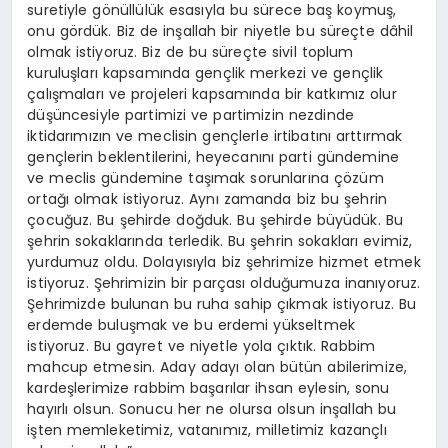
suretiyle gönüllülük esasıyla bu sürece baş koymuş,
onu gördük. Biz de inşallah bir niyetle bu süreçte dâhil
olmak istiyoruz. Biz de bu süreçte sivil toplum
kuruluşları kapsamında gençlik merkezi ve gençlik
çalışmaları ve projeleri kapsamında bir katkımız olur
düşüncesiyle partimizi ve partimizin nezdinde
iktidarımızın ve meclisin gençlerle irtibatını arttırmak
gençlerin beklentilerini, heyecanını parti gündemine
ve meclis gündemine taşımak sorunlarına çözüm
ortağı olmak istiyoruz. Aynı zamanda biz bu şehrin
çocuğuz. Bu şehirde doğduk. Bu şehirde büyüdük. Bu
şehrin sokaklarında terledik. Bu şehrin sokakları evimiz,
yurdumuz oldu. Dolayısıyla biz şehrimize hizmet etmek
istiyoruz. Şehrimizin bir parçası olduğumuza inanıyoruz.
Şehrimizde bulunan bu ruha sahip çıkmak istiyoruz. Bu
erdemde buluşmak ve bu erdemi yükseltmek
istiyoruz. Bu gayret ve niyetle yola çıktık. Rabbim
mahcup etmesin. Aday adayı olan bütün abilerimize,
kardeşlerimize rabbim başarılar ihsan eylesin, sonu
hayırlı olsun. Sonucu her ne olursa olsun inşallah bu
işten memleketimiz, vatanımız, milletimiz kazançlı