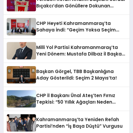
Bıçakcı’dan Gönüllere Dokunan
Bayram Mesajı
CHP Heyeti Kahramanmaraş’ta
Sahaya İndi: “Geçim Yoksa Seçim
Var!”
Milli Yol Partisi Kahramanmaraş’ta
Yeni Dönem: Mustafa Dilbaz İl Başkanı
Oldu!
Başkan Görgel, TBB Başkanlığına
Aday Gösterildi: Seçim 2 Mayıs’ta!
CHP İl Başkanı Ünal Ateş’ten Fırnız
Tepkisi: “50 Yıllık Ağaçları Neden
Kesiyorsunuz?”
Kahramanmaraş’ta Yeniden Refah
Partisi’nden “İş Başa Düştü” Vurgusu