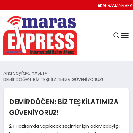
KAHRAMANMARAŞ UYUMA
K.MARAŞ
HAVA DURUMU
Ana Sayfa
SİYASET
ANDIRIN
DEMİRDÖĞEN: BİZ TEŞKİLATIMIZA GÜVENİYORUZ!
AFŞİN
DEMİRDÖĞEN: BİZ TEŞKİLATIMIZA
GÜVENİYORUZ!
ÇAĞLAYANCERİT
24 Haziran’da yapılacak seçimler için aday adaylığı
BİZE ULAŞIN