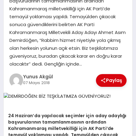
başvurularının tamamlanmasının ardından
Kahramanmaraş milletvekilliği için AK Parti’de
temayül yoklaması yapıldı. Temayülden çıkacak
GÖKSUN
sonuca güvendiklerini belirten AK Parti
Kahramanmaraş Milletvekili Aday Adayı Ahmet Asım
TÜRKOĞLU
Demirdöğen, “Rabbim hizmet niyetiyle yola çıkmış
olan herkesin yolunun açık etsin. Biz teşkilatımıza
PAZARCIK
güveniyoruz, buradan çıkacak karar en doğru karar
olacaktır” dedi. Gençliğin içinde…
KÜNYE
Yunus Akgül
Paylaş
07 Mayıs 2018
NURHAK
24 Haziran’da yapılacak seçimler için aday adaylığı
başvurularının tamamlanmasının ardından
Kahramanmaraş milletvekilliği için AK Parti’de
temayül yoklaması yapıldı. Temayülden çıkacak