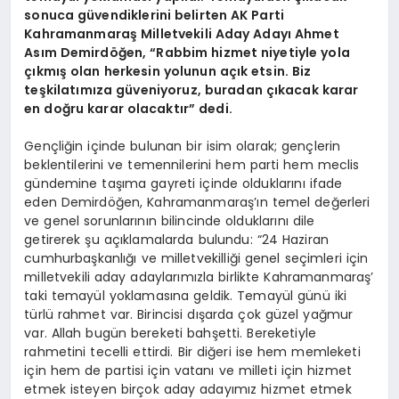
sonuca güvendiklerini belirten AK Parti
Kahramanmaraş Milletvekili Aday Adayı Ahmet
Asım Demirdöğen, “Rabbim hizmet niyetiyle yola
çıkmış olan herkesin yolunun açık etsin. Biz
teşkilatımıza güveniyoruz, buradan çıkacak karar
en doğru karar olacaktır” dedi.
Gençliğin içinde bulunan bir isim olarak; gençlerin
beklentilerini ve temennilerini hem parti hem meclis
gündemine taşıma gayreti içinde olduklarını ifade
eden Demirdöğen, Kahramanmaraş’ın temel değerleri
ve genel sorunlarının bilincinde olduklarını dile
getirerek şu açıklamalarda bulundu: “24 Haziran
cumhurbaşkanlığı ve milletvekilliği genel seçimleri için
milletvekili aday adaylarımızla birlikte Kahramanmaraş’
taki temayül yoklamasına geldik. Temayül günü iki
türlü rahmet var. Birincisi dışarda çok güzel yağmur
var. Allah bugün bereketi bahşetti. Bereketiyle
rahmetini tecelli ettirdi. Bir diğeri ise hem memleketi
için hem de partisi için vatanı ve milleti için hizmet
etmek isteyen birçok aday adayımız hizmet etmek