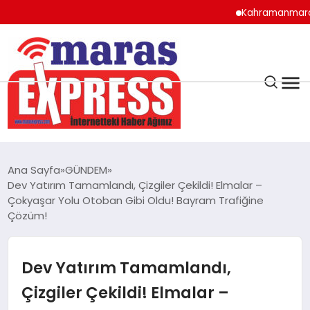
Kahramanmaraş’ta lisel
K.MARAŞ
HAVA DURUMU
Ana Sayfa
GÜNDEM
ANDIRIN
Dev Yatırım Tamamlandı, Çizgiler Çekildi! Elmalar –
Çokyaşar Yolu Otoban Gibi Oldu! Bayram Trafiğine
Çözüm!
AFŞİN
Dev Yatırım Tamamlandı,
ÇAĞLAYANCERİT
Çizgiler Çekildi! Elmalar –
BİZE ULAŞIN