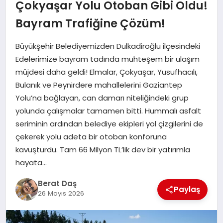
Çokyaşar Yolu Otoban Gibi Oldu!
Bayram Trafiğine Çözüm!
GÖKSUN
Büyükşehir Belediyemizden Dulkadiroğlu ilçesindeki
TÜRKOĞLU
Edelerimize bayram tadında muhteşem bir ulaşım
müjdesi daha geldi! Elmalar, Çokyaşar, Yusufhacılı,
Bulanık ve Peynirdere mahallelerini Gaziantep
PAZARCIK
Yolu’na bağlayan, can damarı niteliğindeki grup
yolunda çalışmalar tamamen bitti. Hummalı asfalt
KÜNYE
seriminin ardından belediye ekipleri yol çizgilerini de
çekerek yolu adeta bir otoban konforuna
NURHAK
kavuşturdu. Tam 66 Milyon TL’lik dev bir yatırımla
hayata…
Berat Daş
Paylaş
26 Mayıs 2026