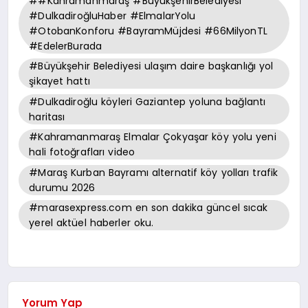
##Kahramanmaraş #BüyükşehirBelediyesi
#DulkadiroğluHaber #ElmalarYolu
#OtobanKonforu #BayramMüjdesi #66MilyonTL
#EdelerBurada
#Büyükşehir Belediyesi ulaşım daire başkanlığı yol
şikayet hattı
#Dulkadiroğlu köyleri Gaziantep yoluna bağlantı
haritası
#Kahramanmaraş Elmalar Çokyaşar köy yolu yeni
hali fotoğrafları video
#Maraş Kurban Bayramı alternatif köy yolları trafik
durumu 2026
#marasexpress.com en son dakika güncel sıcak
yerel aktüel haberler oku.
Yorum Yap