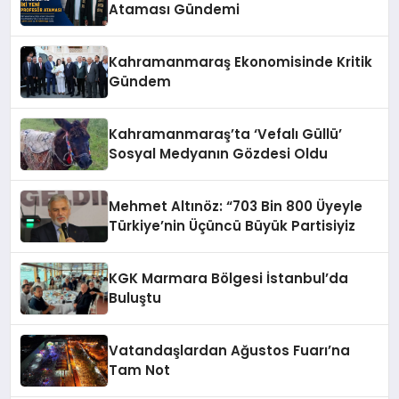
Ataması Gündemi
Kahramanmaraş Ekonomisinde Kritik
Gündem
Kahramanmaraş’ta ‘Vefalı Güllü’
Sosyal Medyanın Gözdesi Oldu
Mehmet Altınöz: “703 Bin 800 Üyeyle
Türkiye’nin Üçüncü Büyük Partisiyiz
KGK Marmara Bölgesi İstanbul’da
Buluştu
Vatandaşlardan Ağustos Fuarı’na
Tam Not