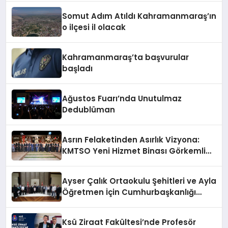
Somut Adım Atıldı Kahramanmaraş’ın
o ilçesi il olacak
Kahramanmaraş’ta başvurular
başladı
Ağustos Fuarı’nda Unutulmaz
Dedublüman
Asrın Felaketinden Asırlık Vizyona:
KMTSO Yeni Hizmet Binası Görkemli
Bir Törenle Açıldı!
Ayser Çalık Ortaokulu Şehitleri ve Ayla
Öğretmen İçin Cumhurbaşkanlığı
Külliyesi’nde Anlamlı Kabul
Ksü Ziraat Fakültesi’nde Profesör