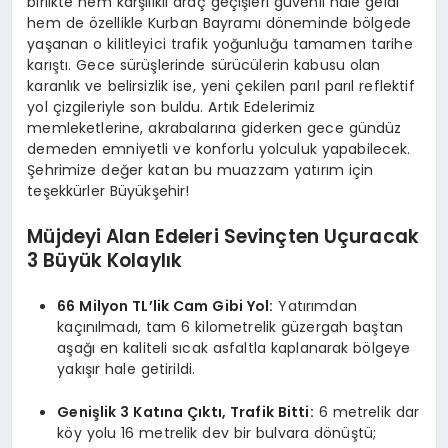
birlikte hem karşılıklı araç geçişleri güvenli hale geldi
hem de özellikle Kurban Bayramı döneminde bölgede
yaşanan o kilitleyici trafik yoğunluğu tamamen tarihe
karıştı. Gece sürüşlerinde sürücülerin kabusu olan
karanlık ve belirsizlik ise, yeni çekilen parıl parıl reflektif
yol çizgileriyle son buldu. Artık Edelerimiz
memleketlerine, akrabalarına giderken gece gündüz
demeden emniyetli ve konforlu yolculuk yapabilecek.
Şehrimize değer katan bu muazzam yatırım için
teşekkürler Büyükşehir!
Müjdeyi Alan Edeleri Sevinçten Uçuracak
3 Büyük Kolaylık
66 Milyon TL’lik Cam Gibi Yol:
Yatırımdan
kaçınılmadı, tam 6 kilometrelik güzergah baştan
aşağı en kaliteli sıcak asfaltla kaplanarak bölgeye
yakışır hale getirildi.
Genişlik 3 Katına Çıktı, Trafik Bitti:
6 metrelik dar
köy yolu 16 metrelik dev bir bulvara dönüştü;