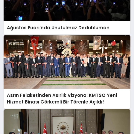
Ağustos Fuarı’nda Unutulmaz Dedublüman
Asrın Felaketinden Asırlık Vizyona: KMTSO Yeni
Hizmet Binası Görkemli Bir Törenle Açıldı!