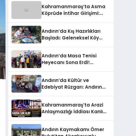
Konuldu!
Kahramanmaraş’ta Asma
Köprüde İntihar Girişimi:
Polisin Dikkati Facianı Önledi
Andırın’da Kış Hazırlıkları
Başladı: Geleneksel Köy
Tarhanası İçin Kazanlar
Kaynıyor!
Andırın’da Masa Tenisi
Heyecanı Sona Erdi!
Şampiyonlar Ödüllerine
Kavuştu
Andırın’da Kültür ve
Edebiyat Rüzgarı: Andırın
Kültür Sanat Edebiyat ve
Turizm Derneği Açıldı
Kahramanmaraş’ta Arazi
Anlaşmazlığı İddiası Kanlı
Bitti: 75 Yaşındaki Adam
Hayatını Kaybetti
Andırın Kaymakamı Ömer