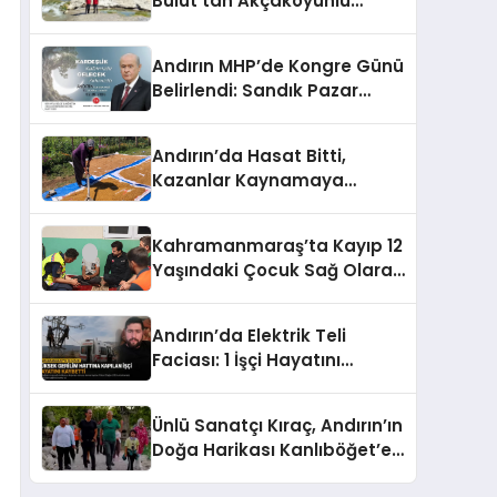
Bulut’tan Akçakoyunlu
Mahallesi’ne Ziyaret ve
İnceleme
Andırın MHP’de Kongre Günü
Belirlendi: Sandık Pazar
Günü Kuruluyor
Andırın’da Hasat Bitti,
Kazanlar Kaynamaya
Başladı: Akifiye’de Bulgur
Telaşı!
Kahramanmaraş’ta Kayıp 12
Yaşındaki Çocuk Sağ Olarak
Bulundu
Andırın’da Elektrik Teli
Faciası: 1 İşçi Hayatını
Kaybetti, 1 İşçi Yaralandı
Ünlü Sanatçı Kıraç, Andırın’ın
Doğa Harikası Kanlıböğet’e
Hayran Kaldı!