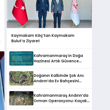
Kaymakam Kılıç’tan Kaymakam
Bulut’a Ziyaret
Kahramanmaraş’ın Doğa
Hazinesi Artık Güvence
Altında!
Doğanın Kalbinde Şok Anı:
Andırın’da Ev Bahçesini
Mesken Tutan Dev Yılan
Korkuttu!
Kahramanmaraş Andırın’da
Orman Operasyonu: Kaçak
Odun Yüklü Araca El