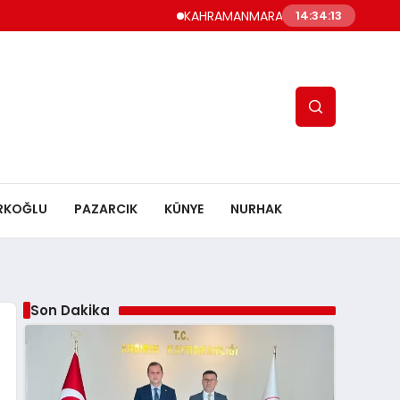
KAHRAMANMARAŞ UYUMA, AMATÖRÜ EZDİRME: 
14:34:14
RKOĞLU
PAZARCIK
KÜNYE
NURHAK
Son Dakika