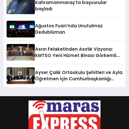
Kahramanmaraş’ta başvurular
başladı
Ağustos Fuarı’nda Unutulmaz
Dedublüman
Asrın Felaketinden Asırlık Vizyona:
KMTSO Yeni Hizmet Binası Görkemli
Bir Törenle Açıldı!
Ayser Çalık Ortaokulu Şehitleri ve Ayla
Öğretmen İçin Cumhurbaşkanlığı
Külliyesi’nde Anlamlı Kabul