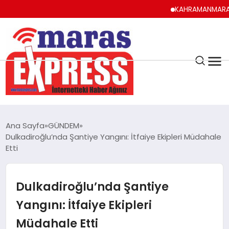
KAHRAMANMARAŞ UYUMA,
K.MARAŞ
HAVA DURUMU
Ana Sayfa
GÜNDEM
ANDIRIN
Dulkadiroğlu’nda Şantiye Yangını: İtfaiye Ekipleri Müdahale
Etti
AFŞİN
Dulkadiroğlu’nda Şantiye
ÇAĞLAYANCERİT
Yangını: İtfaiye Ekipleri
Müdahale Etti
BİZE ULAŞIN