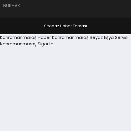
NURHAK
Seobaz Haber Teması
Sancaktepe
Kahramanmaraş Haber
Kahramanmaraş Beyaz Eşya Servisi
shabet
escort
Kahramanmaraş Sigorta
Grandpashabet
grandpashabet
Deneme Bonusu Veren
Zeytinburnu
escort
Antalya
escort
Ankara
escort
Avrupa
yakası
escort
Denizli
escort
Kocaeli
escort