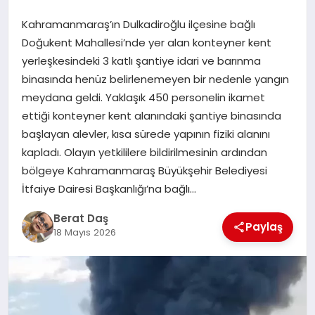
Kahramanmaraş’ın Dulkadiroğlu ilçesine bağlı
GÖKSUN
Doğukent Mahallesi’nde yer alan konteyner kent
yerleşkesindeki 3 katlı şantiye idari ve barınma
binasında henüz belirlenemeyen bir nedenle yangın
TÜRKOĞLU
meydana geldi. Yaklaşık 450 personelin ikamet
ettiği konteyner kent alanındaki şantiye binasında
PAZARCIK
başlayan alevler, kısa sürede yapının fiziki alanını
kapladı. Olayın yetkililere bildirilmesinin ardından
KÜNYE
bölgeye Kahramanmaraş Büyükşehir Belediyesi
İtfaiye Dairesi Başkanlığı’na bağlı…
NURHAK
Berat Daş
Paylaş
18 Mayıs 2026