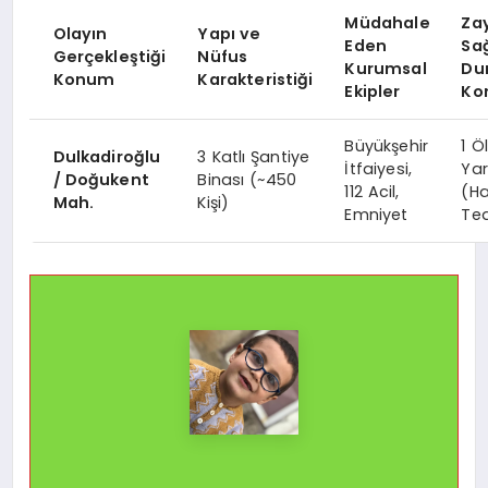
Müdahale
Zay
Olayın
Yapı ve
Eden
Sağ
Gerçekleştiği
Nüfus
Kurumsal
Du
Konum
Karakteristiği
Ekipler
Ko
Büyükşehir
1 Ö
Dulkadiroğlu
3 Katlı Şantiye
İtfaiyesi,
Yar
/ Doğukent
Binası (~450
112 Acil,
(H
Mah.
Kişi)
Emniyet
Te