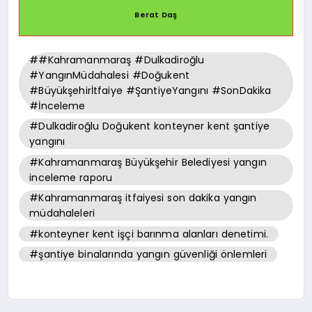
Berat Daş
##Kahramanmaraş #Dulkadiroğlu
#YangınMüdahalesi #Doğukent
#Büyükşehirİtfaiye #ŞantiyeYangını #SonDakika
#İnceleme
#Dulkadiroğlu Doğukent konteyner kent şantiye
yangını
#Kahramanmaraş Büyükşehir Belediyesi yangın
inceleme raporu
#Kahramanmaraş itfaiyesi son dakika yangın
müdahaleleri
#konteyner kent işçi barınma alanları denetimi.
#şantiye binalarında yangın güvenliği önlemleri