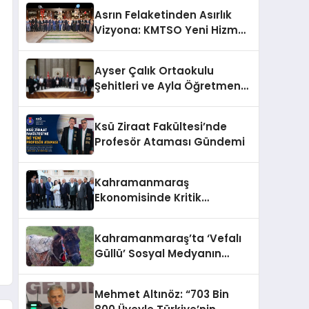
Asrın Felaketinden Asırlık
Vizyona: KMTSO Yeni Hizmet
Binası Görkemli Bir Törenle
Açıldı!
Ayser Çalık Ortaokulu
Şehitleri ve Ayla Öğretmen
İçin Cumhurbaşkanlığı
Külliyesi’nde Anlamlı Kabul
Ksü Ziraat Fakültesi’nde
Profesör Ataması Gündemi
Kahramanmaraş
Ekonomisinde Kritik
Gündem
Kahramanmaraş’ta ‘Vefalı
Güllü’ Sosyal Medyanın
Gözdesi Oldu
Mehmet Altınöz: “703 Bin