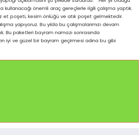
 yaptığı açıklamasını şu şekilde sürdürdü: “Her yıl olduğu
 kullanacağı önemli araç gereçlerle ilgili çalışma yaptık.
z et poşeti, kesim önlüğü ve atık poşet gelmektedir.
çalışma yapıyoruz. Bu yılda bu çalışmalarımızı devam
rduk. Bu paketleri bayram namazı sonrasında
n iyi ve güzel bir bayram geçirmesi adına bu gibi