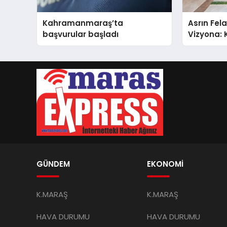
Kahramanmaraş’ta
Asrın Fela
başvurular başladı
Vizyona:
Binası Gö
Açıldı!
GÜNDEM
EKONOMİ
K.MARAŞ
K.MARAŞ
HAVA DURUMU
HAVA DURUMU