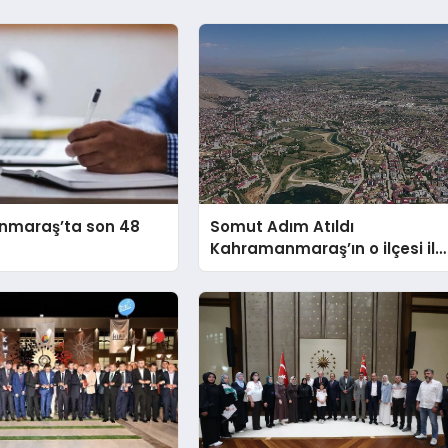
raş’ta son 48
Somut Adım Atıldı
Kahramanmaraş’ın o ilçesi il
olacak