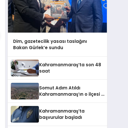
Dim, gazetecilik yasası taslağını
Bakan Gürlek’e sundu
Kahramanmaraş’ta son 48
saat
Somut Adım Atıldı
Kahramanmaraş’ın o ilçesi il
olacak
Kahramanmaraş’ta
başvurular başladı