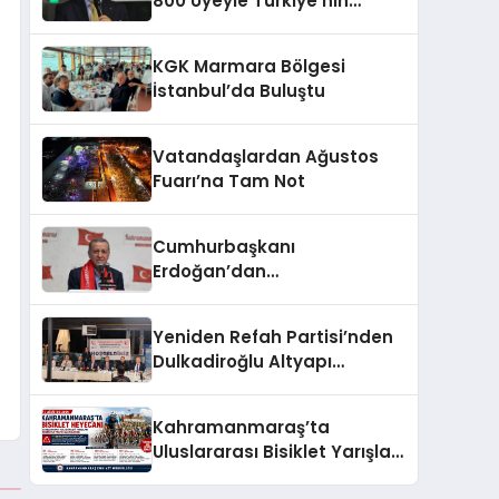
800 Üyeyle Türkiye’nin
Üçüncü Büyük Partisiyiz
KGK Marmara Bölgesi
İstanbul’da Buluştu
Vatandaşlardan Ağustos
Fuarı’na Tam Not
Cumhurbaşkanı
Erdoğan’dan
Kahramanmaraşlılara
müjde geldi
Yeniden Refah Partisi’nden
Dulkadiroğlu Altyapı
Açıklaması: “Sorumlusu
Belediye Değil”
Kahramanmaraş’ta
Uluslararası Bisiklet Yarışları
Nedeniyle Bazı Güzergahlar