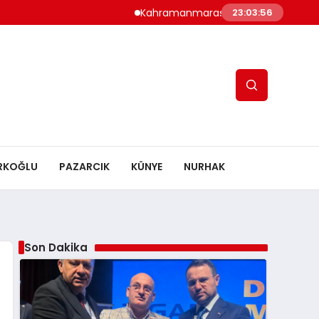
Kahramanmaraş’ta Altyapı Çoşkusu: Tsyd
23:03:57
RKOĞLU
PAZARCIK
KÜNYE
NURHAK
Son Dakika