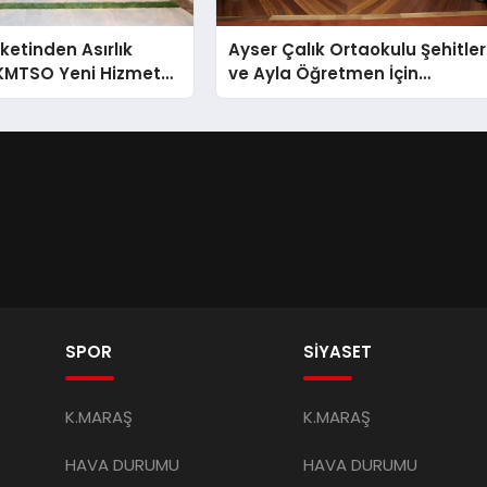
ketinden Asırlık
Ayser Çalık Ortaokulu Şehitler
 KMTSO Yeni Hizmet
ve Ayla Öğretmen İçin
rkemli Bir Törenle
Cumhurbaşkanlığı
Külliyesi’nde Anlamlı Kabul
SPOR
SİYASET
K.MARAŞ
K.MARAŞ
HAVA DURUMU
HAVA DURUMU