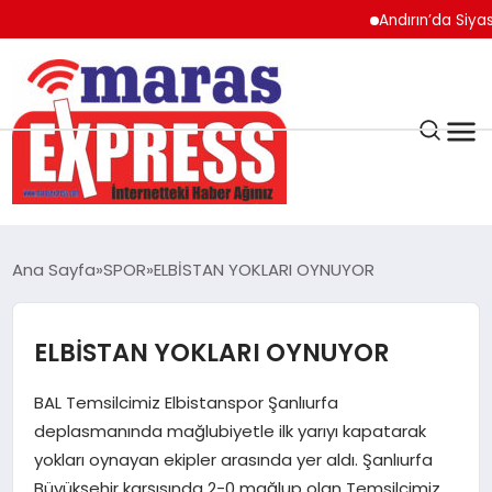
Andırın’da Siyasi Harek
K.MARAŞ
HAVA DURUMU
Ana Sayfa
SPOR
ELBİSTAN YOKLARI OYNUYOR
ANDIRIN
ELBİSTAN YOKLARI OYNUYOR
AFŞİN
BAL Temsilcimiz Elbistanspor Şanlıurfa
ÇAĞLAYANCERİT
deplasmanında mağlubiyetle ilk yarıyı kapatarak
yokları oynayan ekipler arasında yer aldı. Şanlıurfa
Büyükşehir karşısında 2-0 mağlup olan Temsilcimiz
BİZE ULAŞIN