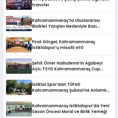
transfer
Kahramanmaraş’ta Uluslararası
Bisiklet Yarışları Nedeniyle Bazı
Güzergahlar Trafiğe Kapatılacak
Fırat Görgel, Kahramanmaraş
İstiklalspor’u misafir etti
Şehit Ömer Halisdemir’in Ağabeyi
Açtı: TSYD Kahramanmaraş Cup
Başladı!
İstiklal Spor’dan TÜFAD
Kahramanmaraş Şubesi’ne Anlamlı
Ziyaret
Kahramanmaraş İstiklalspor’da Yeni
Sezon Öncesi Moral ve Birlik Yemeği