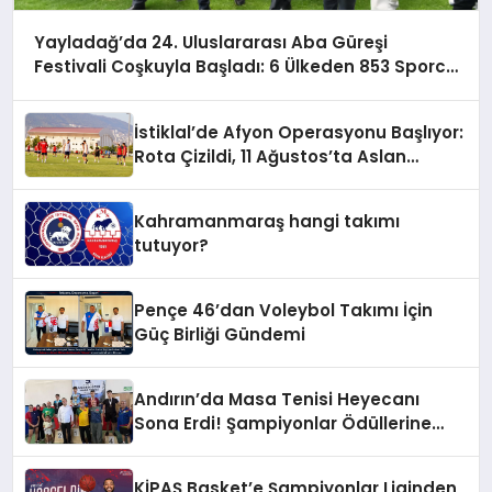
Yayladağ’da 24. Uluslararası Aba Güreşi
Festivali Coşkuyla Başladı: 6 Ülkeden 853 Sporcu
Er Meydanında!
İstiklal’de Afyon Operasyonu Başlıyor:
Rota Çizildi, 11 Ağustos’ta Aslan
Pençesi Vurulacak!
Kahramanmaraş hangi takımı
tutuyor?
Pençe 46’dan Voleybol Takımı İçin
Güç Birliği Gündemi
Andırın’da Masa Tenisi Heyecanı
Sona Erdi! Şampiyonlar Ödüllerine
Kavuştu
KİPAŞ Basket’e Şampiyonlar Liginden