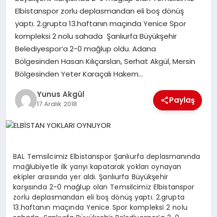
Elbistanspor zorlu deplasmandan eli boş dönüş
yaptı. 2.grupta 13.haftanın maçında Yenice Spor
GÖKSUN
kompleksi 2 nolu sahada Şanlıurfa Büyükşehir
Belediyespor’a 2-0 mağlup oldu. Adana
TÜRKOĞLU
Bölgesinden Hasan Kılıçarslan, Serhat Akgül, Mersin
Bölgesinden Yeter Karaçalı Hakem…
PAZARCIK
Yunus Akgül
Paylaş
17 Aralık 2018
KÜNYE
NURHAK
BAL Temsilcimiz Elbistanspor Şanlıurfa deplasmanında
mağlubiyetle ilk yarıyı kapatarak yokları oynayan
ekipler arasında yer aldı. Şanlıurfa Büyükşehir
karşısında 2-0 mağlup olan Temsilcimiz Elbistanspor
zorlu deplasmandan eli boş dönüş yaptı. 2.grupta
13.haftanın maçında Yenice Spor kompleksi 2 nolu