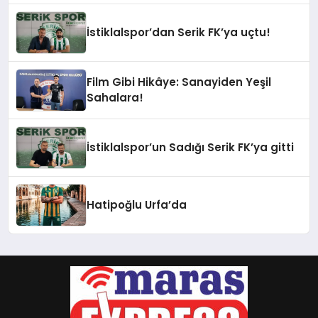
İstiklalspor’dan Serik FK’ya uçtu!
Film Gibi Hikâye: Sanayiden Yeşil
Sahalara!
İstiklalspor’un Sadığı Serik FK’ya gitti
Hatipoğlu Urfa’da