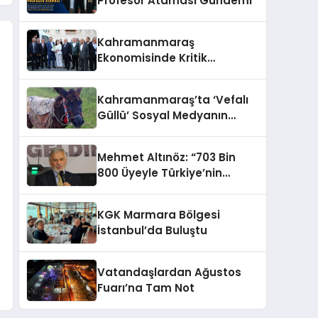
Profesör Ataması Gündemi
Kahramanmaraş
Ekonomisinde Kritik
Gündem
Kahramanmaraş’ta ‘Vefalı
Güllü’ Sosyal Medyanın
Gözdesi Oldu
Mehmet Altınöz: “703 Bin
800 Üyeyle Türkiye’nin
Üçüncü Büyük Partisiyiz
KGK Marmara Bölgesi
İstanbul’da Buluştu
Vatandaşlardan Ağustos
Fuarı’na Tam Not