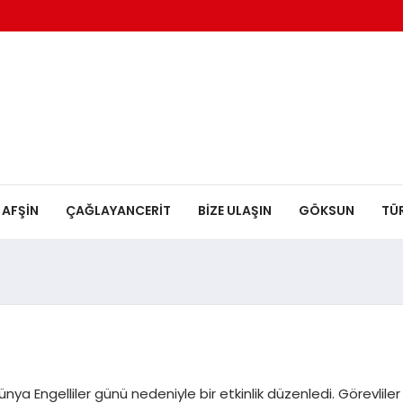
AFŞİN
ÇAĞLAYANCERİT
BİZE ULAŞIN
GÖKSUN
TÜ
ya Engelliler günü nedeniyle bir etkinlik düzenledi. Görevliler