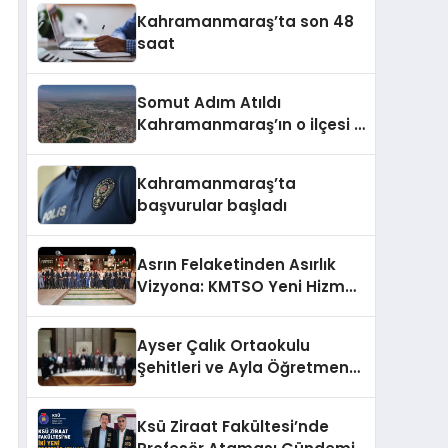
Kahramanmaraş’ta son 48
saat
Somut Adım Atıldı
Kahramanmaraş’ın o ilçesi il
olacak
Kahramanmaraş’ta
başvurular başladı
Asrın Felaketinden Asırlık
Vizyona: KMTSO Yeni Hizmet
Binası Görkemli Bir Törenle
Açıldı!
Ayser Çalık Ortaokulu
Şehitleri ve Ayla Öğretmen
İçin Cumhurbaşkanlığı
Külliyesi’nde Anlamlı Kabul
Ksü Ziraat Fakültesi’nde