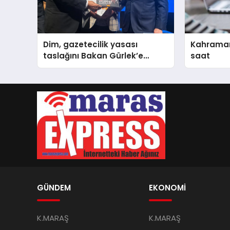
Dim, gazetecilik yasası
Kahramanma
taslağını Bakan Gürlek’e
saat
sundu
GÜNDEM
EKONOMİ
K.MARAŞ
K.MARAŞ