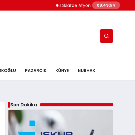
İstiklal’de Afyon Operasyonu Başlıyor: Rota 
08:49:55
RKOĞLU
PAZARCIK
KÜNYE
NURHAK
Son Dakika