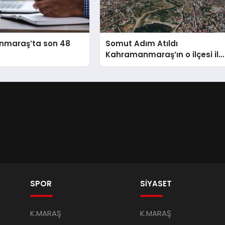
raş’ta son 48
Somut Adım Atıldı
Kahramanmaraş’ın o ilçesi il
olacak
SPOR
SİYASET
K.MARAŞ
K.MARAŞ