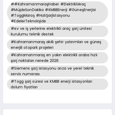
##KahramanmaraşHaber #ElektrikliAraç
#MüjdeSonDakika #KMBBEnerji #GüneşEnerjisi
#ToggMaraş #HızlıŞarjİstasyonu
#EdelerTeknolojide
#ev ve iş yerlerine elektrikli araç şarj ünitesi
kurulumu teknik destek
#Kahramanmaraş akıllı şehir yatırımları ve güneş
enerjili otopark projeleri
#Kahramanmaraş en yakın elektrikli araba hızlı
şarj noktaları nerede 2026
#Siemens şarj istasyonu arıza ve yerel teknik
servis numarası.
#Togg şarj süresi ve KMBB enerji istasyonları
dolum fiyatları