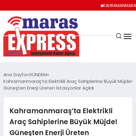
KAHRAMANMARAŞ UYUMA,
K.MARAŞ
HAVA DURUMU
Ana Sayfa
GÜNDEM
ANDIRIN
Kahramanmaraş’ta Elektrikli Araç Sahiplerine Büyük Müjde!
Güneşten Enerji Üreten İstasyonlar Açıldı
AFŞİN
Kahramanmaraş’ta Elektrikli
ÇAĞLAYANCERİT
Araç Sahiplerine Büyük Müjde!
Güneşten Enerji Üreten
BİZE ULAŞIN