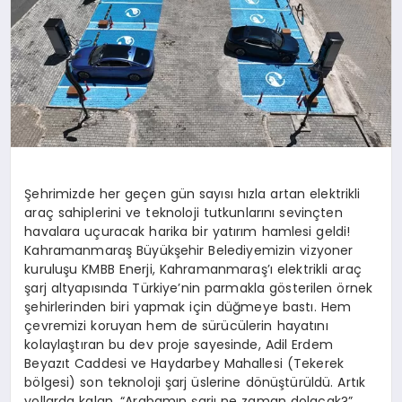
Şehrimizde her geçen gün sayısı hızla artan elektrikli
araç sahiplerini ve teknoloji tutkunlarını sevinçten
havalara uçuracak harika bir yatırım hamlesi geldi!
Kahramanmaraş Büyükşehir Belediyemizin vizyoner
kuruluşu KMBB Enerji, Kahramanmaraş’ı elektrikli araç
şarj altyapısında Türkiye’nin parmakla gösterilen örnek
şehirlerinden biri yapmak için düğmeye bastı. Hem
çevremizi koruyan hem de sürücülerin hayatını
kolaylaştıran bu dev proje sayesinde, Adil Erdem
Beyazıt Caddesi ve Haydarbey Mahallesi (Tekerek
bölgesi) son teknoloji şarj üslerine dönüştürüldü. Artık
yollarda kalan, “Arabamın şarjı ne zaman dolacak?”