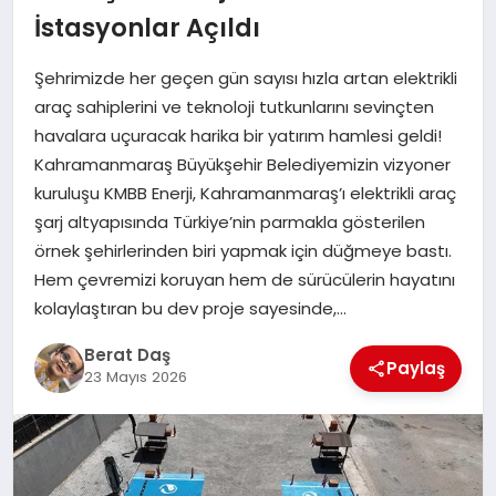
İstasyonlar Açıldı
GÖKSUN
Şehrimizde her geçen gün sayısı hızla artan elektrikli
araç sahiplerini ve teknoloji tutkunlarını sevinçten
TÜRKOĞLU
havalara uçuracak harika bir yatırım hamlesi geldi!
Kahramanmaraş Büyükşehir Belediyemizin vizyoner
kuruluşu KMBB Enerji, Kahramanmaraş’ı elektrikli araç
PAZARCIK
şarj altyapısında Türkiye’nin parmakla gösterilen
örnek şehirlerinden biri yapmak için düğmeye bastı.
KÜNYE
Hem çevremizi koruyan hem de sürücülerin hayatını
kolaylaştıran bu dev proje sayesinde,…
NURHAK
Berat Daş
Paylaş
23 Mayıs 2026