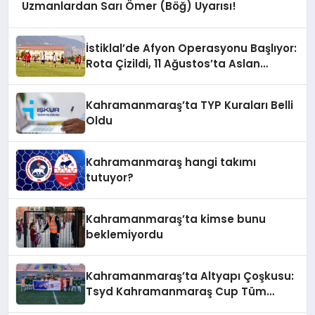
Uzmanlardan Sarı Ömer (Böğ) Uyarısı!
İstiklal’de Afyon Operasyonu Başlıyor:
Rota Çizildi, 11 Ağustos’ta Aslan
Pençesi Vurulacak!
Kahramanmaraş’ta TYP Kuraları Belli
Oldu
Kahramanmaraş hangi takımı
tutuyor?
Kahramanmaraş’ta kimse bunu
beklemiyordu
Kahramanmaraş’ta Altyapı Çoşkusu:
Tsyd Kahramanmaraş Cup Tüm
Hızıyla Devam Ediyor