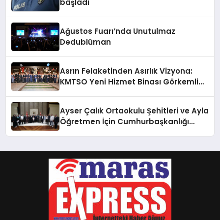
başladı
Ağustos Fuarı’nda Unutulmaz
Dedublüman
Asrın Felaketinden Asırlık Vizyona:
KMTSO Yeni Hizmet Binası Görkemli
Bir Törenle Açıldı!
Ayser Çalık Ortaokulu Şehitleri ve Ayla
Öğretmen İçin Cumhurbaşkanlığı
Külliyesi’nde Anlamlı Kabul