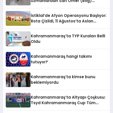
Uzmanlardan Sarı Ömer (Böğ)
Uyarısı!
İstiklal’de Afyon Operasyonu Başlıyor:
Rota Çizildi, 11 Ağustos’ta Aslan
Pençesi Vurulacak!
Kahramanmaraş’ta TYP Kuraları Belli
Oldu
Kahramanmaraş hangi takımı
tutuyor?
Kahramanmaraş’ta kimse bunu
beklemiyordu
Kahramanmaraş’ta Altyapı Çoşkusu:
Tsyd Kahramanmaraş Cup Tüm
Hızıyla Devam Ediyor