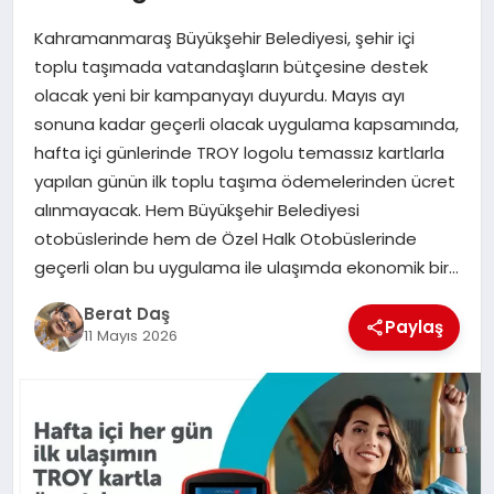
Kahramanmaraş Büyükşehir Belediyesi, şehir içi
GÖKSUN
toplu taşımada vatandaşların bütçesine destek
olacak yeni bir kampanyayı duyurdu. Mayıs ayı
sonuna kadar geçerli olacak uygulama kapsamında,
TÜRKOĞLU
hafta içi günlerinde TROY logolu temassız kartlarla
yapılan günün ilk toplu taşıma ödemelerinden ücret
PAZARCIK
alınmayacak. Hem Büyükşehir Belediyesi
otobüslerinde hem de Özel Halk Otobüslerinde
KÜNYE
geçerli olan bu uygulama ile ulaşımda ekonomik bir…
Berat Daş
NURHAK
Paylaş
11 Mayıs 2026