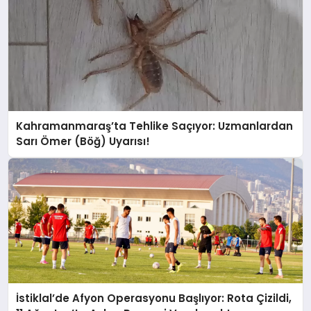
Kahramanmaraş’ta Tehlike Saçıyor: Uzmanlardan
Sarı Ömer (Böğ) Uyarısı!
İstiklal’de Afyon Operasyonu Başlıyor: Rota Çizildi,