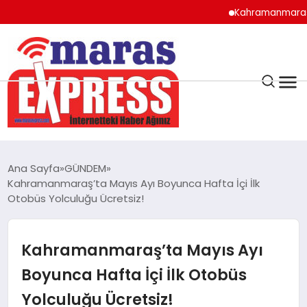
Kahramanmaraş’ta orman
K.MARAŞ
HAVA DURUMU
Ana Sayfa
GÜNDEM
ANDIRIN
Kahramanmaraş’ta Mayıs Ayı Boyunca Hafta İçi İlk
Otobüs Yolculuğu Ücretsiz!
AFŞİN
Kahramanmaraş’ta Mayıs Ayı
ÇAĞLAYANCERİT
Boyunca Hafta İçi İlk Otobüs
Yolculuğu Ücretsiz!
BİZE ULAŞIN