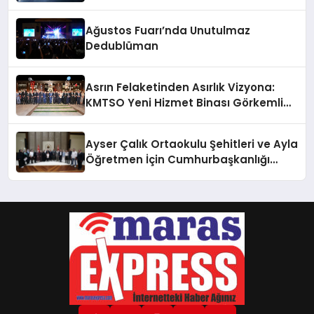
Ağustos Fuarı’nda Unutulmaz
Dedublüman
Asrın Felaketinden Asırlık Vizyona:
KMTSO Yeni Hizmet Binası Görkemli
Bir Törenle Açıldı!
Ayser Çalık Ortaokulu Şehitleri ve Ayla
Öğretmen İçin Cumhurbaşkanlığı
Külliyesi’nde Anlamlı Kabul