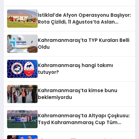
İstiklal’de Afyon Operasyonu Başlıyor:
Rota Çizildi, 11 Ağustos’ta Aslan
Pençesi Vurulacak!
Kahramanmaraş’ta TYP Kuraları Belli
Oldu
Kahramanmaraş hangi takımı
tutuyor?
Kahramanmaraş’ta kimse bunu
beklemiyordu
Kahramanmaraş’ta Altyapı Çoşkusu:
Tsyd Kahramanmaraş Cup Tüm
Hızıyla Devam Ediyor