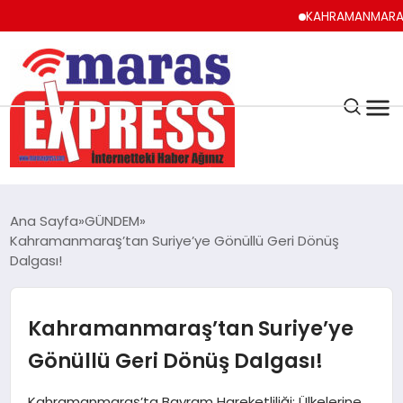
KAHRAMANMARAŞ UYUMA,
K.MARAŞ
HAVA DURUMU
Ana Sayfa
GÜNDEM
ANDIRIN
Kahramanmaraş’tan Suriye’ye Gönüllü Geri Dönüş
Dalgası!
AFŞİN
Kahramanmaraş’tan Suriye’ye
ÇAĞLAYANCERİT
Gönüllü Geri Dönüş Dalgası!
BİZE ULAŞIN
Kahramanmaraş’ta Bayram Hareketliliği: Ülkelerine