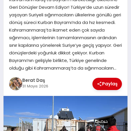
Geri Dönüşler Devam Ediyor! Türkiye’de uzun süredir
yaşayan Suriyeli sığınmacıların ülkelerine gönüllü geri
GÖKSUN
dönüş süreci Kurban Bayramı’nda da hız kesmedi.
Kahramanmaraş’ta ikamet eden çok sayıda
TÜRKOĞLU
sığınmacı, işlemlerinin tamamlanmasının ardından
sınır kapılarına yönelerek Suriye’ye geçiş yapıyor. Geri
PAZARCIK
dönüşlerdeki yoğunluk dikkat çekiyor. Kurban
Bayramı’nın gelişiyle birlikte, Türkiye genelinde
olduğu gibi Kahramanmaraş’ta da sığınmacıların…
KÜNYE
Berat Daş
Paylaş
NURHAK
31 Mayıs 2026