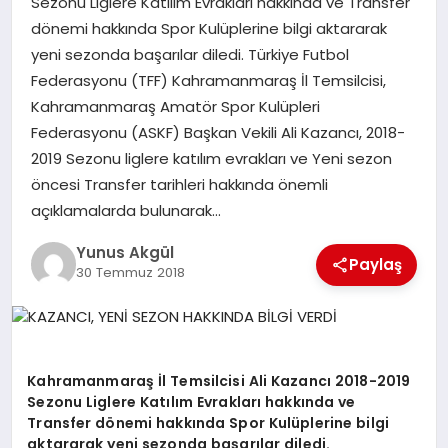
Sezonu Liglere Katılım Evrakları hakkında ve Transfer
dönemi hakkında Spor Kulüplerine bilgi aktararak
yeni sezonda başarılar diledi. Türkiye Futbol
GÖKSUN
Federasyonu (TFF) Kahramanmaraş İl Temsilcisi,
Kahramanmaraş Amatör Spor Kulüpleri
TÜRKOĞLU
Federasyonu (ASKF) Başkan Vekili Ali Kazancı, 2018-
2019 Sezonu liglere katılım evrakları ve Yeni sezon
PAZARCIK
öncesi Transfer tarihleri hakkında önemli
açıklamalarda bulunarak…
KÜNYE
Yunus Akgül
Paylaş
30 Temmuz 2018
NURHAK
Kahramanmaraş İl Temsilcisi Ali Kazancı 2018-2019
Sezonu Liglere Katılım Evrakları hakkında ve
Transfer dönemi hakkında Spor Kulüplerine bilgi
aktararak yeni sezonda başarılar diledi.