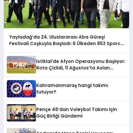
Yayladağ’da 24. Uluslararası Aba Güreşi
Festivali Coşkuyla Başladı: 6 Ülkeden 853 Sporcu
Er Meydanında!
İstiklal’de Afyon Operasyonu Başlıyor:
Rota Çizildi, 11 Ağustos’ta Aslan
Pençesi Vurulacak!
Kahramanmaraş hangi takımı
tutuyor?
Pençe 46’dan Voleybol Takımı İçin
Güç Birliği Gündemi