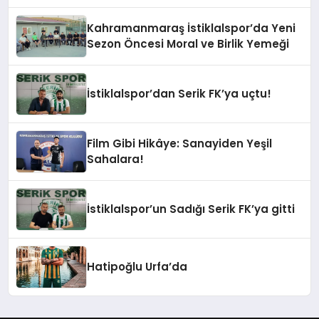
Ziyaret
Kahramanmaraş İstiklalspor’da Yeni
Sezon Öncesi Moral ve Birlik Yemeği
İstiklalspor’dan Serik FK’ya uçtu!
Film Gibi Hikâye: Sanayiden Yeşil
Sahalara!
İstiklalspor’un Sadığı Serik FK’ya gitti
Hatipoğlu Urfa’da