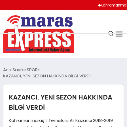
Kahramanmaraş’ta orm
K.MARAŞ
HAVA DURUMU
Ana Sayfa
SPOR
ANDIRIN
KAZANCI, YENİ SEZON HAKKINDA BİLGİ VERDİ
AFŞİN
KAZANCI, YENİ SEZON HAKKINDA
BİLGİ VERDİ
ÇAĞLAYANCERİT
Kahramanmaraş İl Temsilcisi Ali Kazancı 2018-2019
BİZE ULAŞIN