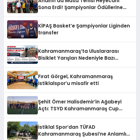
Andırın’da Masa Tenisi Heyecanı
Sona Erdi! Şampiyonlar Ödüllerine
Kavuştu
KİPAŞ Basket’e Şampiyonlar Liginden
transfer
Kahramanmaraş’ta Uluslararası
Bisiklet Yarışları Nedeniyle Bazı
Güzergahlar Trafiğe Kapatılacak
Fırat Görgel, Kahramanmaraş
İstiklalspor’u misafir etti
Şehit Ömer Halisdemir’in Ağabeyi
Açtı: TSYD Kahramanmaraş Cup
Başladı!
İstiklal Spor’dan TÜFAD
Kahramanmaraş Şubesi’ne Anlamlı