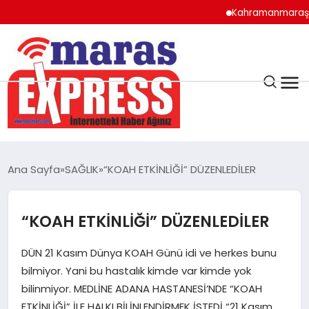
Kahramanmaraş’ta lisel
K.MARAŞ
HAVA DURUMU
Ana Sayfa
SAĞLIK
“KOAH ETKİNLİĞİ” DÜZENLEDİLER
ANDIRIN
“KOAH ETKİNLİĞİ” DÜZENLEDİLER
AFŞİN
DÜN 21 Kasım Dünya KOAH Günü idi ve herkes bunu
ÇAĞLAYANCERİT
bilmiyor. Yani bu hastalık kimde var kimde yok
bilinmiyor. MEDLİNE ADANA HASTANESİ’NDE “KOAH
ETKİNLİĞİ” İLE HALKI BİLİNLENDİRMEK İSTEDİ “21 Kasım
BİZE ULAŞIN