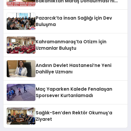
Bakanlıktan Maraş Dondurması’nı
Koruyan Karar!
Pazarcık’ta İnsan Sağlığı İçin Dev
Buluşma
Kahramanmaraş’ta Otizm İçin
Uzmanlar Buluştu
Andırın Devlet Hastanesi’ne Yeni
Dahiliye Uzmanı
Maç Yaparken Kalede Fenalaşan
Sporsever Kurtarılamadı
Sağlık-Sen’den Rektör Okumuş’a
Ziyaret