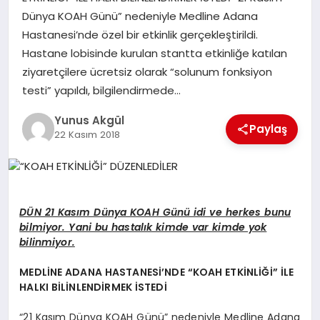
Dünya KOAH Günü” nedeniyle Medline Adana
Hastanesi’nde özel bir etkinlik gerçekleştirildi.
GÖKSUN
Hastane lobisinde kurulan stantta etkinliğe katılan
ziyaretçilere ücretsiz olarak “solunum fonksiyon
TÜRKOĞLU
testi” yapıldı, bilgilendirmede…
Yunus Akgül
PAZARCIK
Paylaş
22 Kasım 2018
KÜNYE
NURHAK
DÜN 21 Kasım Dünya KOAH Günü idi ve herkes bunu
bilmiyor. Yani bu hastalık kimde var kimde yok
bilinmiyor.
MEDLİNE ADANA HASTANESİ’NDE “KOAH ETKİNLİĞİ” İLE
HALKI BİLİNLENDİRMEK İSTEDİ
“21 Kasım Dünya KOAH Günü” nedeniyle Medline Adana