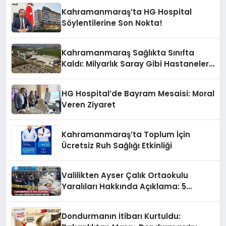
Kahramanmaraş’ta HG Hospital
Söylentilerine Son Nokta!
Kahramanmaraş Sağlıkta Sınıfta
Kaldı: Milyarlık Saray Gibi Hastaneler
Var, İçinde Tek Bir Uzman Doktor Yok!
HG Hospital’de Bayram Mesaisi: Moral
Veren Ziyaret
Kahramanmaraş’ta Toplum İçin
Ücretsiz Ruh Sağlığı Etkinliği
Valilikten Ayser Çalık Ortaokulu
Yaralıları Hakkında Açıklama: 5
Öğrenci Yoğun Bakımda
Dondurmanın İtibarı Kurtuldu: