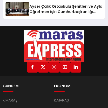
Ayser Çalık Ortaokulu Şehitleri ve Ayla
Öğretmen İçin Cumhurbaşkanlığı
Külliyesi’nde Anlamlı Kabul
GÜNDEM
EKONOMİ
K.MARAŞ
K.MARAŞ