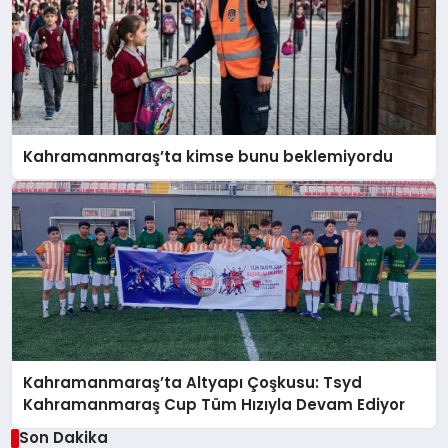
Kahramanmaraş’ta kimse bunu beklemiyordu
Kahramanmaraş’ta Altyapı Çoşkusu: Tsyd
Kahramanmaraş Cup Tüm Hızıyla Devam Ediyor
Son Dakika