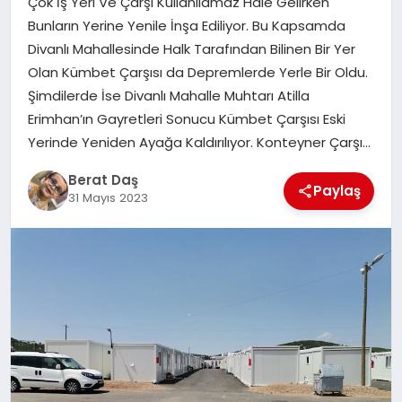
Çok İş Yeri Ve Çarşı Kullanılamaz Hale Gelirken
Bunların Yerine Yenile İnşa Ediliyor. Bu Kapsamda
Divanlı Mahallesinde Halk Tarafından Bilinen Bir Yer
GÖKSUN
Olan Kümbet Çarşısı da Depremlerde Yerle Bir Oldu.
Şimdilerde İse Divanlı Mahalle Muhtarı Atilla
TÜRKOĞLU
Erimhan’ın Gayretleri Sonucu Kümbet Çarşısı Eski
Yerinde Yeniden Ayağa Kaldırılıyor. Konteyner Çarşı…
PAZARCIK
Berat Daş
Paylaş
31 Mayıs 2023
KÜNYE
NURHAK