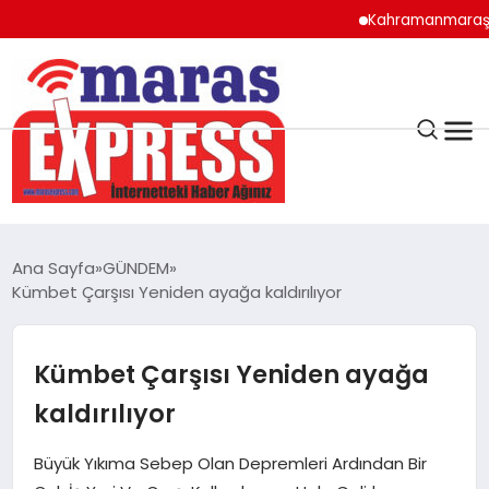
Kahramanmaraş’ta Tehli
K.MARAŞ
HAVA DURUMU
Ana Sayfa
GÜNDEM
ANDIRIN
Kümbet Çarşısı Yeniden ayağa kaldırılıyor
AFŞİN
Kümbet Çarşısı Yeniden ayağa
kaldırılıyor
ÇAĞLAYANCERİT
Büyük Yıkıma Sebep Olan Depremleri Ardından Bir
BİZE ULAŞIN