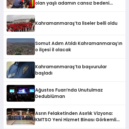
olan yaşlı adamın cansız bedeni
barajda bulundu
Kahramanmaraş’ta liseler belli oldu
Somut Adım Atıldı Kahramanmaraş’ın
o ilçesi il olacak
Kahramanmaraş’ta başvurular
başladı
Ağustos Fuarı’nda Unutulmaz
Dedublüman
Asrın Felaketinden Asırlık Vizyona:
KMTSO Yeni Hizmet Binası Görkemli
Bir Törenle Açıldı!