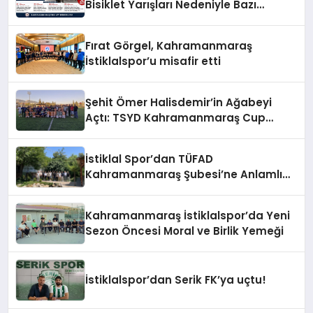
Bisiklet Yarışları Nedeniyle Bazı
Güzergahlar Trafiğe Kapatılacak
Fırat Görgel, Kahramanmaraş
İstiklalspor’u misafir etti
Şehit Ömer Halisdemir’in Ağabeyi
Açtı: TSYD Kahramanmaraş Cup
Başladı!
İstiklal Spor’dan TÜFAD
Kahramanmaraş Şubesi’ne Anlamlı
Ziyaret
Kahramanmaraş İstiklalspor’da Yeni
Sezon Öncesi Moral ve Birlik Yemeği
İstiklalspor’dan Serik FK’ya uçtu!