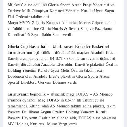
Milaknis’ e ise ödülünü Gloria Sports Arena Proje Yöneticisi ve
Türkiye Milli Olimpiyat Komitesi Yönetim Kurulu Üyesi Sayın
Elif Özdemir takdim etti.
Maçın MVP’ı Zalgiris Kaunas takımından Marius Grigonis oldu
ve ödülü kendisine Gloria Hotels & Resort Satış ve Pazarlama
Koordinatörü Sayın Şahin Senai verdi.
Gloria Cup Basketball – Uluslararası Erkekler Basketbol
Turnuvası
’nın üçüncülük – dördüncülük maçları Anadolu Efes –
Banvit arasında oynandı. 84-82’lik skor ile turnuvanın ü
çüncüsü
Banvit, dördüncüsü Anadolu Efes oldu. Banvit’e plaketini Özaltın
Holding Yönetim Kurulu üyesi Melis Özaltın takdim etti.
Dördüncü olan Anadolu Efes’e plaketini Gloria Sports Arena
Sportif Direktörü Görkem Dönmez verdi.
Turnuvanın
beşincilik – altıncılık maçı TOFAŞ – AS Monaco
arasında oynandı. Maç TOFAŞ’ın 83–77’lik üstünlüğü ile
tamamlandı. Altıncı olan AS Monaco takımı adına plaketi, takım
Başkanı Dr. İlhamı Aygün Özaltın Holding Yönetim Kurulu
Başkanı Hayrettin Özaltın’ın elinden aldı, TOFAŞ’a ise plaketini
MV Holding Kurucusu Murat Vargı verdi.