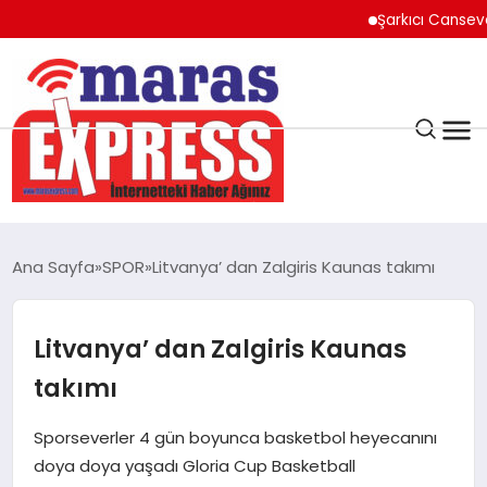
Şarkıcı Cansever Haya
K.MARAŞ
HAVA DURUMU
Ana Sayfa
SPOR
Litvanya’ dan Zalgiris Kaunas takımı
ANDIRIN
Litvanya’ dan Zalgiris Kaunas
AFŞİN
takımı
ÇAĞLAYANCERİT
Sporseverler 4 gün boyunca basketbol heyecanını
doya doya yaşadı Gloria Cup Basketball
BİZE ULAŞIN