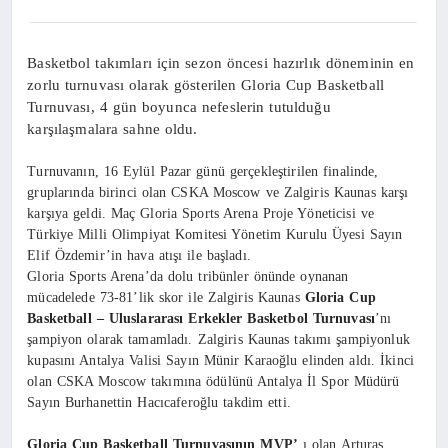
Basketbol takımları için sezon öncesi hazırlık döneminin en
zorlu turnuvası olarak gösterilen Gloria Cup Basketball
Turnuvası, 4 gün boyunca nefeslerin tutulduğu
karşılaşmalara sahne oldu.
Turnuvanın, 16 Eylül Pazar günü gerçekleştirilen finalinde,
gruplarında birinci olan CSKA Moscow ve Zalgiris Kaunas
karşı
karşıya geldi. Maç Gloria Sports Arena Proje Yöneticisi ve
Türkiye Milli Olimpiyat Komitesi Yönetim Kurulu Üyesi Sayın
Elif Özdemir’in hava atışı ile başladı.
Gloria Sports Arena’da dolu tribünler önünde oynanan
mücadelede 73-81’lik skor ile Zalgiris Kaunas
Gloria Cup
Basketball – Uluslararası Erkekler Basketbol Turnuvası
’nı
şampiyon olarak tamamladı. Zalgiris Kaunas takımı şampiyonluk
kupasını Antalya Valisi Sayın Münir Karaoğlu elinden aldı. İkinci
olan CSKA Moscow takımına ödülünü Antalya İl Spor Müdürü
Sayın Burhanettin Hacıcaferoğlu takdim etti.
Gloria Cup Basketball Turnuvasının MVP’
ı olan Arturas