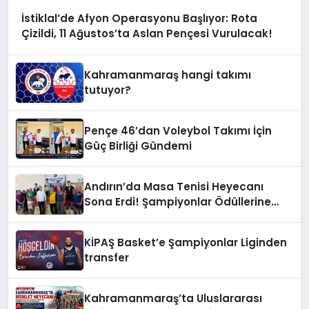
İstiklal’de Afyon Operasyonu Başlıyor: Rota
Çizildi, 11 Ağustos’ta Aslan Pençesi Vurulacak!
Kahramanmaraş hangi takımı
tutuyor?
Pençe 46’dan Voleybol Takımı İçin
Güç Birliği Gündemi
Andırın’da Masa Tenisi Heyecanı
Sona Erdi! Şampiyonlar Ödüllerine
Kavuştu
KİPAŞ Basket’e Şampiyonlar Liginden
transfer
Kahramanmaraş’ta Uluslararası