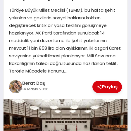
Türkiye Büyük Millet Meclisi (TBMM), bu hafta şehit
GÖKSUN
yakınları ve gazilerin sosyal haklarını kökten
değiştirecek kritik bir yasa teklifini görüşmeye
hazırlanıyor. AK Parti tarafından sunulacak 14
TÜRKOĞLU
maddelik yeni düzenleme ile şehit yakınlarının
mevcut 11 bin 858 lira olan aylıklarının, iki asgari ücret
PAZARCIK
seviyesine yükseltilmesi planlanıyor. Milli Savunma
Bakanlığı’nın talebi doğrultusunda hazırlanan teklif,
KÜNYE
Terörle Mücadele Kanunu…
Berat Daş
NURHAK
Paylaş
14 Mayıs 2026