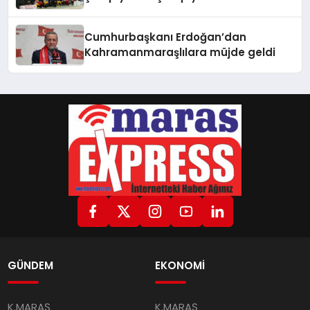
Cumhurbaşkanı Erdoğan’dan
Kahramanmaraşlılara müjde geldi
GÜNDEM
EKONOMİ
K.MARAŞ
K.MARAŞ