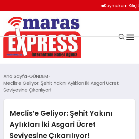
Kaymakam Kılıç’tan Ka
K.MARAŞ
HAVA DURUMU
Ana Sayfa
GÜNDEM
ANDIRIN
Meclis’e Geliyor: Şehit Yakını Aylıkları İki Asgari Ücret
Seviyesine Çıkarılıyor!
AFŞİN
Meclis’e Geliyor: Şehit Yakını
ÇAĞLAYANCERİT
Aylıkları İki Asgari Ücret
Seviyesine Çıkarılıyor!
BİZE ULAŞIN