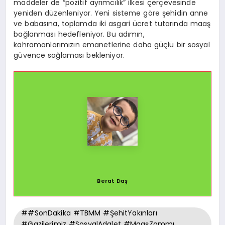
maddeler de “pozitif ayrımcılık” ilkesi çerçevesinde
yeniden düzenleniyor. Yeni sisteme göre şehidin anne
ve babasına, toplamda iki asgari ücret tutarında maaş
bağlanması hedefleniyor. Bu adımın,
kahramanlarımızın emanetlerine daha güçlü bir sosyal
güvence sağlaması bekleniyor.
Berat Daş
##SonDakika #TBMM #ŞehitYakınları
#Gazilerimiz #SosyalAdalet #MaaşZammı