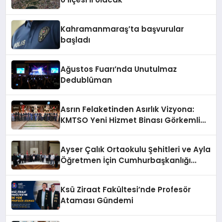
Kahramanmaraş’ta başvurular
başladı
Ağustos Fuarı’nda Unutulmaz
Dedublüman
Asrın Felaketinden Asırlık Vizyona:
KMTSO Yeni Hizmet Binası Görkemli
Bir Törenle Açıldı!
Ayser Çalık Ortaokulu Şehitleri ve Ayla
Öğretmen İçin Cumhurbaşkanlığı
Külliyesi’nde Anlamlı Kabul
Ksü Ziraat Fakültesi’nde Profesör
Ataması Gündemi