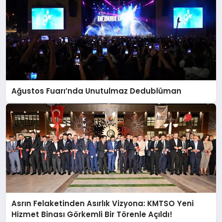
Ağustos Fuarı’nda Unutulmaz Dedublüman
Asrın Felaketinden Asırlık Vizyona: KMTSO Yeni
Hizmet Binası Görkemli Bir Törenle Açıldı!