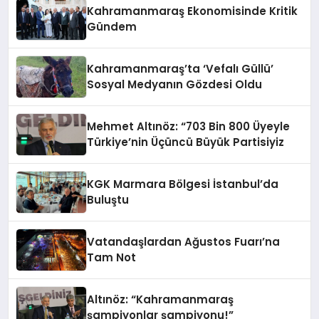
Kahramanmaraş Ekonomisinde Kritik
Gündem
Kahramanmaraş’ta ‘Vefalı Güllü’
Sosyal Medyanın Gözdesi Oldu
Mehmet Altınöz: “703 Bin 800 Üyeyle
Türkiye’nin Üçüncü Büyük Partisiyiz
KGK Marmara Bölgesi İstanbul’da
Buluştu
Vatandaşlardan Ağustos Fuarı’na
Tam Not
Altınöz: “Kahramanmaraş
şampiyonlar şampiyonu!”