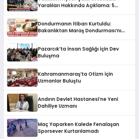
Yaralıları Hakkında Açıklama: 5
Öğrenci Yoğun Bakımda
Dondurmanın İtibarı Kurtuldu:
Bakanlıktan Maraş Dondurması’nı
Koruyan Karar!
Pazarcık’ta İnsan Sağlığı İçin Dev
Buluşma
Kahramanmaraş’ta Otizm İçin
Uzmanlar Buluştu
Andırın Devlet Hastanesi’ne Yeni
Dahiliye Uzmanı
Maç Yaparken Kalede Fenalaşan
Sporsever Kurtarılamadı