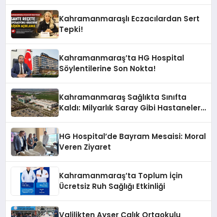
Devam!
Kahramanmaraşlı Eczacılardan Sert
Tepki!
Kahramanmaraş’ta HG Hospital
Söylentilerine Son Nokta!
Kahramanmaraş Sağlıkta Sınıfta
Kaldı: Milyarlık Saray Gibi Hastaneler
Var, İçinde Tek Bir Uzman Doktor Yok!
HG Hospital’de Bayram Mesaisi: Moral
Veren Ziyaret
Kahramanmaraş’ta Toplum İçin
Ücretsiz Ruh Sağlığı Etkinliği
Valilikten Ayser Çalık Ortaokulu