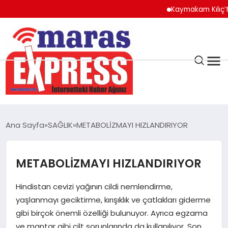
Kaymakam Kılıç’tan Ka
K.MARAŞ
HAVA DURUMU
Ana Sayfa
SAĞLIK
METABOLİZMAYI HIZLANDIRIYOR
ANDIRIN
METABOLİZMAYI HIZLANDIRIYOR
AFŞİN
Hindistan cevizi yağının cildi nemlendirme,
ÇAĞLAYANCERİT
yaşlanmayı geciktirme, kırışıklık ve çatlakları giderme
gibi birçok önemli özelliği bulunuyor. Ayrıca egzama
ve mantar gibi cilt sorunlarında da kullanılıyor. Son
BİZE ULAŞIN