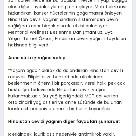
Son dönemlerde ise bu tropikal meyvenin yağı, sağlığa
olan diğer faydalarıyla ön plana çıkıyor. Metabolizmayı
hızlandıran, kanser hücrelerinin çoğalmasını önleyen
Hindistan cevizi yağının sindirim sisteminden beyin
sağlığına kadar birçok olumlu etkisi bulunuyor.
Memorial Wellness Beslenme Danışmanı Uz. Dyt.
Yeşim Temel Özcan, Hindistan cevizi yağının faydaları
hakkında bilgi verdi.
Anne sütü içeriğine sahip
“Yaşam ağacı” olarak da adlandırılan Hindistan cevizi
meyvesi Filipinler ve benzeri ada ülkelerinde
beslenmenin önemli bir parçasıdır. Yerel halk, pek çok
hastalığın tedavisinde Hindistan cevizi yağını
kullanmaktadır. Bu yağ içeriğindeki MCT adı verilen
orta zincirli yağ asitleri ve anne sütünde de bulunan
laurik asit nedeniyle önemli bir besin kaynağıdır.
Hindistan cevizi yağının diğer faydaları şunlardır:
İçeriğindeki laurik asit nedeniyle antimikrobiyaldir.