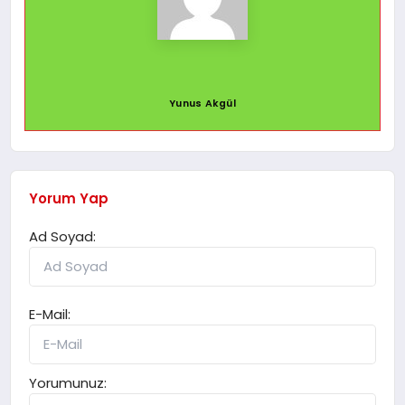
Yunus Akgül
Yorum Yap
Ad Soyad:
E-Mail:
Yorumunuz: