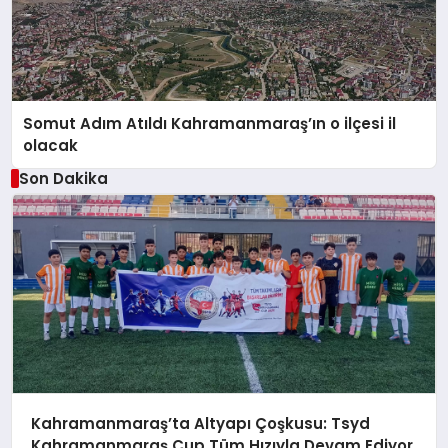
Somut Adım Atıldı Kahramanmaraş’ın o ilçesi il
olacak
Son Dakika
Kahramanmaraş’ta Altyapı Çoşkusu: Tsyd
Kahramanmaraş Cup Tüm Hızıyla Devam Ediyor