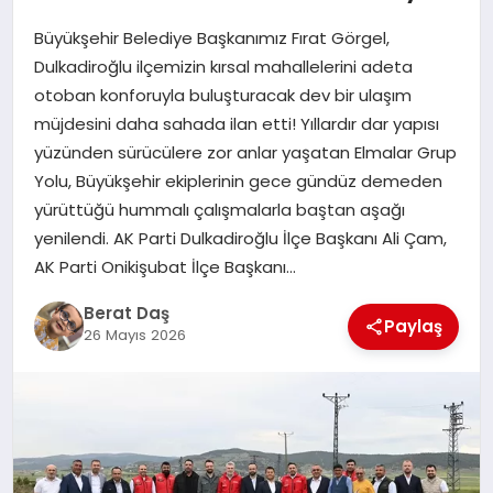
Büyükşehir Belediye Başkanımız Fırat Görgel,
GÖKSUN
Dulkadiroğlu ilçemizin kırsal mahallelerini adeta
otoban konforuyla buluşturacak dev bir ulaşım
müjdesini daha sahada ilan etti! Yıllardır dar yapısı
TÜRKOĞLU
yüzünden sürücülere zor anlar yaşatan Elmalar Grup
Yolu, Büyükşehir ekiplerinin gece gündüz demeden
PAZARCIK
yürüttüğü hummalı çalışmalarla baştan aşağı
yenilendi. AK Parti Dulkadiroğlu İlçe Başkanı Ali Çam,
KÜNYE
AK Parti Onikişubat İlçe Başkanı…
Berat Daş
NURHAK
Paylaş
26 Mayıs 2026