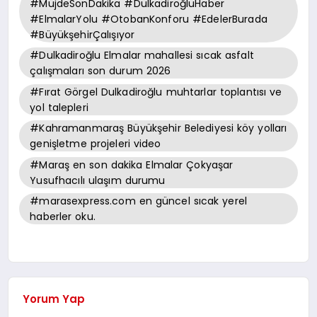
#MüjdeSonDakika #DulkadiroğluHaber
#ElmalarYolu #OtobanKonforu #EdelerBurada
#BüyükşehirÇalışıyor
#Dulkadiroğlu Elmalar mahallesi sıcak asfalt
çalışmaları son durum 2026
#Fırat Görgel Dulkadiroğlu muhtarlar toplantısı ve
yol talepleri
#Kahramanmaraş Büyükşehir Belediyesi köy yolları
genişletme projeleri video
#Maraş en son dakika Elmalar Çokyaşar
Yusufhacılı ulaşım durumu
#marasexpress.com en güncel sıcak yerel
haberler oku.
Yorum Yap