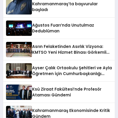
Kahramanmaraş’ta başvurular
başladı
Ağustos Fuarı’nda Unutulmaz
Dedublüman
Asrın Felaketinden Asırlık Vizyona:
KMTSO Yeni Hizmet Binası Görkemli
Bir Törenle Açıldı!
Ayser Çalık Ortaokulu Şehitleri ve Ayla
Öğretmen İçin Cumhurbaşkanlığı
Külliyesi’nde Anlamlı Kabul
Ksü Ziraat Fakültesi’nde Profesör
Ataması Gündemi
Kahramanmaraş Ekonomisinde Kritik
Gündem