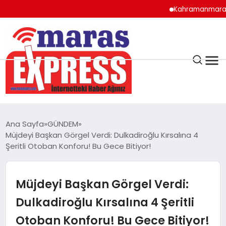
Kahramanmaraş’ta Alt
K.MARAŞ
HAVA DURUMU
Ana Sayfa
GÜNDEM
ANDIRIN
Müjdeyi Başkan Görgel Verdi: Dulkadiroğlu Kırsalına 4
Şeritli Otoban Konforu! Bu Gece Bitiyor!
AFŞİN
Müjdeyi Başkan Görgel Verdi:
ÇAĞLAYANCERİT
Dulkadiroğlu Kırsalına 4 Şeritli
Otoban Konforu! Bu Gece Bitiyor!
BİZE ULAŞIN