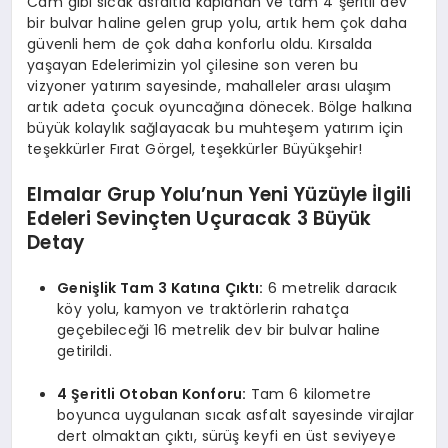
Cam gibi sıcak asfaltla kaplanan ve tam 4 şeritli dev
bir bulvar haline gelen grup yolu, artık hem çok daha
güvenli hem de çok daha konforlu oldu. Kırsalda
yaşayan Edelerimizin yol çilesine son veren bu
vizyoner yatırım sayesinde, mahalleler arası ulaşım
artık adeta çocuk oyuncağına dönecek. Bölge halkına
büyük kolaylık sağlayacak bu muhteşem yatırım için
teşekkürler Fırat Görgel, teşekkürler Büyükşehir!
Elmalar Grup Yolu’nun Yeni Yüzüyle İlgili
Edeleri Sevinçten Uçuracak 3 Büyük
Detay
Genişlik Tam 3 Katına Çıktı:
6 metrelik daracık
köy yolu, kamyon ve traktörlerin rahatça
geçebileceği 16 metrelik dev bir bulvar haline
getirildi.
4 Şeritli Otoban Konforu:
Tam 6 kilometre
boyunca uygulanan sıcak asfalt sayesinde virajlar
dert olmaktan çıktı, sürüş keyfi en üst seviyeye