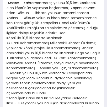
“Andırın – Kahramanmaraş yolunu 10,5 km kısaltacak
olan köprünün yapımına başlanması, Yapımı devam
eden Göksun – Elbistan yolunun tamamlanması,
Andırın – Göksun yolunun biran önce tamamlanması
konularını görüştük. Karayolları Genel Müdürümüz
Abdülkadir Uraloğlu’na taleplerimize göstermiş olduğu
ilgiden dolayı teşekkür ederiz.” Dedi.
Köprü ile 10,5 kilometre kısalacak
Ak Parti Kahramanmaraş Milletvekili Ahmet Özdemir,
yapılacak köprü projesi ile Kahramanmaraş-Andırın
arasındaki yolun 10,5 kilometre kısalarak Doğa ve Sağlık
Turizmine yol açacak dedi. AK Parti Kahramanmaraş
Milletvekili Ahmet Özdemir, sosyal medya hesabından
Kahramanmaraş – Andırın yolu için, ”Kahramanmaraş
– Andırın yolunu 10,5 km kısaltacak Yeniyapan’dan
karşıya yapılacak köprünün, ayaklarının planlandığı
yerdeki zemin probleminden dolayı yeni yer
belirlenmesi çalışmalarına başlanılmıştır”
açıklamasında bulundu.
“Daha İşlek Daha Kısa Bir Yol Meydana Gelecek”
Ilıca – Süleymanlı yoluna ilişkin açıklamalarda bulunan