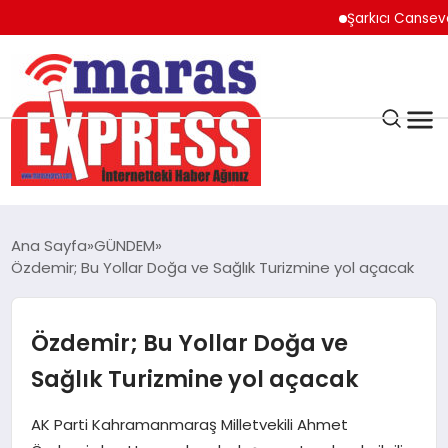
Şarkıcı Cansever Haya
K.MARAŞ
HAVA DURUMU
Ana Sayfa
GÜNDEM
ANDIRIN
Özdemir; Bu Yollar Doğa ve Sağlık Turizmine yol açacak
AFŞİN
Özdemir; Bu Yollar Doğa ve
Sağlık Turizmine yol açacak
ÇAĞLAYANCERİT
AK Parti Kahramanmaraş Milletvekili Ahmet
BİZE ULAŞIN