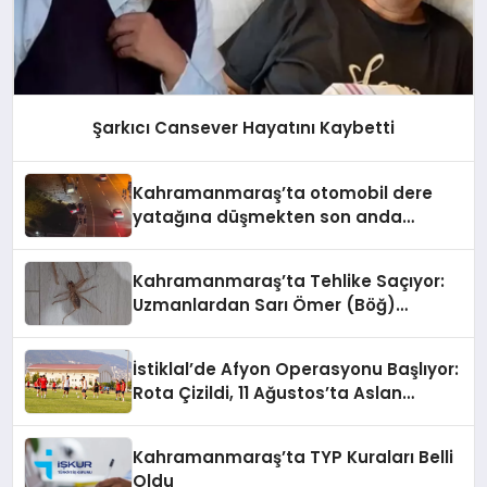
Şarkıcı Cansever Hayatını Kaybetti
Kahramanmaraş’ta otomobil dere
yatağına düşmekten son anda
kurtuldu
Kahramanmaraş’ta Tehlike Saçıyor:
Uzmanlardan Sarı Ömer (Böğ)
Uyarısı!
İstiklal’de Afyon Operasyonu Başlıyor:
Rota Çizildi, 11 Ağustos’ta Aslan
Pençesi Vurulacak!
Kahramanmaraş’ta TYP Kuraları Belli
Oldu