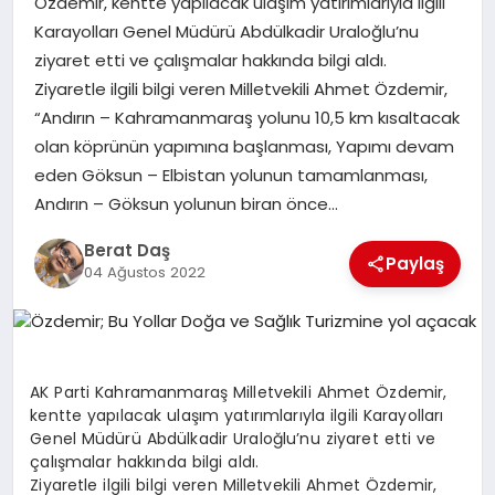
Özdemir, kentte yapılacak ulaşım yatırımlarıyla ilgili
Karayolları Genel Müdürü Abdülkadir Uraloğlu’nu
ziyaret etti ve çalışmalar hakkında bilgi aldı.
GÖKSUN
Ziyaretle ilgili bilgi veren Milletvekili Ahmet Özdemir,
“Andırın – Kahramanmaraş yolunu 10,5 km kısaltacak
TÜRKOĞLU
olan köprünün yapımına başlanması, Yapımı devam
eden Göksun – Elbistan yolunun tamamlanması,
PAZARCIK
Andırın – Göksun yolunun biran önce…
Berat Daş
KÜNYE
Paylaş
04 Ağustos 2022
NURHAK
AK Parti Kahramanmaraş Milletvekili Ahmet Özdemir,
kentte yapılacak ulaşım yatırımlarıyla ilgili Karayolları
Genel Müdürü Abdülkadir Uraloğlu’nu ziyaret etti ve
çalışmalar hakkında bilgi aldı.
Ziyaretle ilgili bilgi veren Milletvekili Ahmet Özdemir,