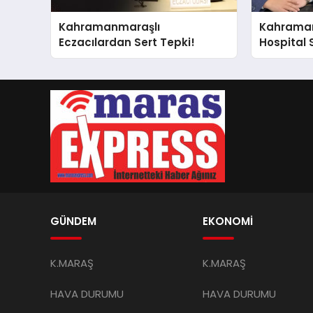
Kahramanmaraşlı
Kahrama
Eczacılardan Sert Tepki!
Hospital 
Nokta!
GÜNDEM
EKONOMİ
K.MARAŞ
K.MARAŞ
HAVA DURUMU
HAVA DURUMU