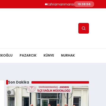
Kahramanmaraş’ta Altyapı Çoşkusu: Tsyd
19:38:57
RKOĞLU
PAZARCIK
KÜNYE
NURHAK
Son Dakika