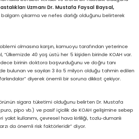
talıkları Uzmanı Dr. Mustafa Faysal Baysal,
, balgam çıkarma ve nefes darlığı olduğunu belirterek
problemi olmasına karşın, kamuoyu tarafından yeterince
l, “Ülkemizde 40 yaş üstü her 5 kişiden birinde KOAH var.
adece birinin doktora başvurduğunu ve doğru tanı
zde bulunan ve sayıları 3 ila 5 milyon olduğu tahmin edilen
arkındalar” diyerek önemli bir soruna dikkat çekiyor.
törünün sigara tüketimi olduğunu belirten Dr. Mustafa
, puro, pipo vb.) ve pasif içicilik de KOAH gelişimine sebep
i yakıt kullanımı, çevresel hava kirliliği, tozlu‐dumanlı
zı da önemli risk faktörleridir” diyor.