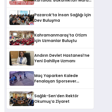
Kurtuldu: Bakanlıktan Maraş
Dondurması’nı Koruyan
Karar!
Pazarcık’ta İnsan Sağlığı İçin
Dev Buluşma
Kahramanmaraş’ta Otizm
İçin Uzmanlar Buluştu
Andırın Devlet Hastanesi’ne
Yeni Dahiliye Uzmanı
Maç Yaparken Kalede
Fenalaşan Sporsever
Kurtarılamadı
Sağlık-Sen’den Rektör
Okumuş’a Ziyaret