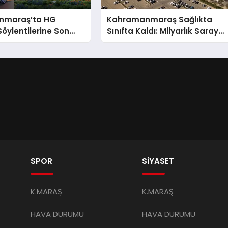
nmaraş’ta HG
Kahramanmaraş Sağlıkta
Söylentilerine Son
Sınıfta Kaldı: Milyarlık Saray
Gibi Hastaneler Var, İçinde
Tek Bir Uzman Doktor Yok!
SPOR
SİYASET
K.MARAŞ
K.MARAŞ
HAVA DURUMU
HAVA DURUMU