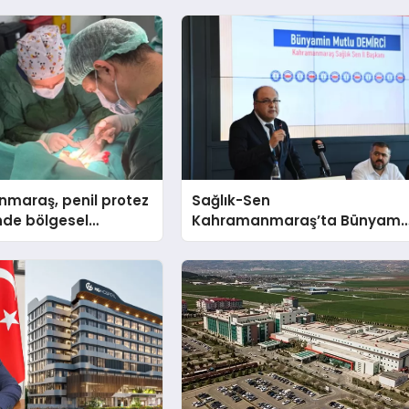
maraş, penil protez
Sağlık-Sen
nde bölgesel
Kahramanmaraş’ta Bünyami
merkezi oldu
Mutlu Demirci ile Yola Devam!