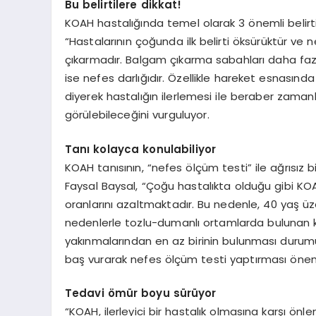
Bu belirtilere dikkat!
KOAH hastalığında temel olarak 3 önemli belirt
“Hastalarının çoğunda ilk belirti öksürüktür ve nef
çıkarmadır. Balgam çıkarma sabahları daha fazl
ise nefes darlığıdır. Özellikle hareket esnasında
diyerek hastalığın ilerlemesi ile beraber zamanl
görülebileceğini vurguluyor.
Tanı kolayca konulabiliyor
KOAH tanısının, “nefes ölçüm testi” ile ağrısız b
Faysal Baysal, “Çoğu hastalıkta olduğu gibi KOA
oranlarını azaltmaktadır. Bu nedenle, 40 yaş üz
nedenlerle tozlu-dumanlı ortamlarda bulunan kiş
yakınmalarından en az birinin bulunması durum
baş vurarak nefes ölçüm testi yaptırması öneml
Tedavi ömür boyu sürüyor
“KOAH, ilerleyici bir hastalık olmasına karşı önle