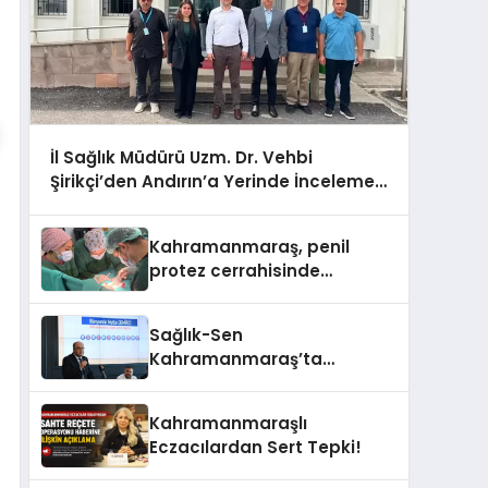
İl Sağlık Müdürü Uzm. Dr. Vehbi
Şirikçi’den Andırın’a Yerinde İnceleme
Ziyareti
Kahramanmaraş, penil
protez cerrahisinde
bölgesel referans merkezi
oldu
Sağlık-Sen
Kahramanmaraş’ta
Bünyamin Mutlu Demirci ile
Yola Devam!
Kahramanmaraşlı
Eczacılardan Sert Tepki!