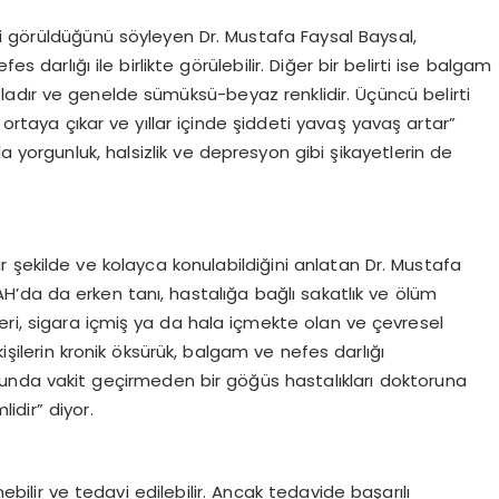
i görüldüğünü söyleyen Dr. Mustafa Faysal Baysal,
es darlığı ile birlikte görülebilir. Diğer bir belirti ise balgam
adır ve genelde sümüksü-beyaz renklidir. Üçüncü belirti
 ortaya çıkar ve yıllar içinde şiddeti yavaş yavaş artar”
a yorgunluk, halsizlik ve depresyon gibi şikayetlerin de
ir şekilde ve kolayca konulabildiğini anlatan Dr. Mustafa
H’da da erken tanı, hastalığa bağlı sakatlık ve ölüm
eri, sigara içmiş ya da hala içmekte olan ve çevresel
ilerin kronik öksürük, balgam ve nefes darlığı
unda vakit geçirmeden bir göğüs hastalıkları doktoruna
idir” diyor.
nebilir ve tedavi edilebilir. Ancak tedavide başarılı