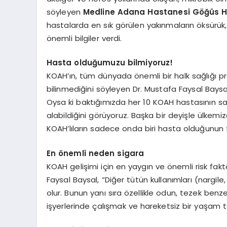
söyleyen
Medline Adana Hastanesi Göğüs Has
hastalarda en sık görülen yakınmaların öksürük
önemli bilgiler verdi.
Hasta olduğumuzu bilmiyoruz!
KOAH’ın, tüm dünyada önemli bir halk sağlığı 
bilinmediğini söyleyen Dr. Mustafa Faysal Baysa
Oysa ki baktığımızda her 10 KOAH hastasının s
alabildiğini görüyoruz. Başka bir deyişle ülkemi
KOAH’lıların sadece onda biri hasta olduğunun f
En önemli neden sigara
KOAH gelişimi için en yaygın ve önemli risk fak
Faysal Baysal, “Diğer tütün kullanımları (nargile
olur. Bunun yanı sıra özellikle odun, tezek benzer
işyerlerinde çalışmak ve hareketsiz bir yaşam tar