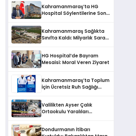
Kahramanmaraş’ta HG
Hospital Söylentilerine Son
Nokta!
Kahramanmaraş Sağlıkta
Sınıfta Kaldı: Milyarlık Saray
Gibi Hastaneler Var, İçinde
Tek Bir Uzman Doktor Yok!
HG Hospital’de Bayram
Mesaisi: Moral Veren Ziyaret
Kahramanmaraş’ta Toplum
İçin Ücretsiz Ruh Sağlığı
Etkinliği
Valilikten Ayser Çalık
Ortaokulu Yaralıları
Hakkında Açıklama: 5
Öğrenci Yoğun Bakımda
Dondurmanın İtibarı