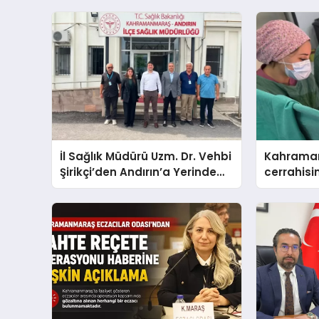
İl Sağlık Müdürü Uzm. Dr. Vehbi
Kahraman
Şirikçi’den Andırın’a Yerinde
cerrahisi
İnceleme Ziyareti
referans 