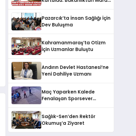
Kurtuldu: Bakanlıktan Maraş
Dondurması’nı Koruyan
Karar!
Pazarcık’ta İnsan Sağlığı İçin
Dev Buluşma
Kahramanmaraş’ta Otizm
İçin Uzmanlar Buluştu
Andırın Devlet Hastanesi’ne
Yeni Dahiliye Uzmanı
Maç Yaparken Kalede
Fenalaşan Sporsever
Kurtarılamadı
Sağlık-Sen’den Rektör
Okumuş’a Ziyaret