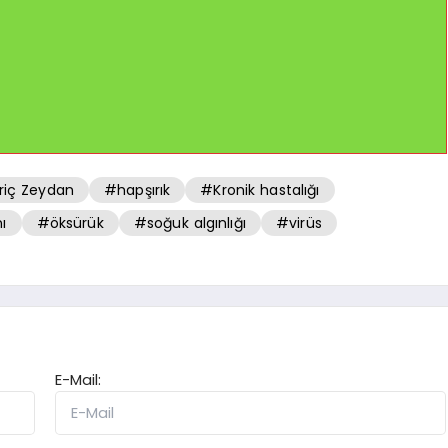
riç Zeydan
#hapşırık
#Kronik hastalığı
ı
#öksürük
#soğuk algınlığı
#virüs
E-Mail: