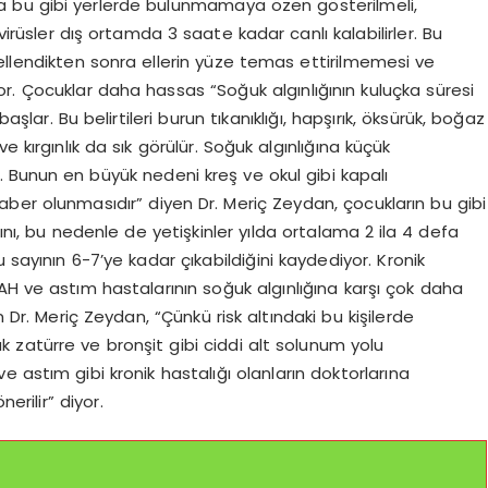
a bu gibi yerlerde bulunmamaya özen gösterilmeli,
irüsler dış ortamda 3 saate kadar canlı kalabilirler. Bu
ellendikten sonra ellerin yüze temas ettirilmemesi ve
or. Çocuklar daha hassas “Soğuk algınlığının kuluçka süresi
aşlar. Bu belirtileri burun tıkanıklığı, hapşırık, öksürük, boğaz
 ve kırgınlık da sık görülür. Soğuk algınlığına küçük
. Bunun en büyük nedeni kreş ve okul gibi kapalı
ber olunmasıdır” diyen Dr. Meriç Zeydan, çocukların bu gibi
larını, bu nedenle de yetişkinler yılda ortalama 2 ila 4 defa
 sayının 6-7’ye kadar çıkabildiğini kaydediyor. Kronik
AH ve astım hastalarının soğuk algınlığına karşı çok daha
n Dr. Meriç Zeydan, “Çünkü risk altındaki bu kişilerde
zatürre ve bronşit gibi ciddi alt solunum yolu
 astım gibi kronik hastalığı olanların doktorlarına
erilir” diyor.