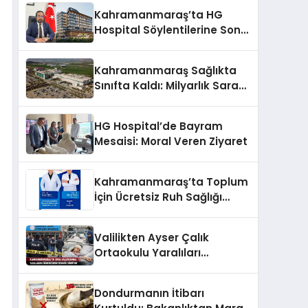
Kahramanmaraş’ta HG
Hospital Söylentilerine Son
Nokta!
Kahramanmaraş Sağlıkta
Sınıfta Kaldı: Milyarlık Saray
Gibi Hastaneler Var, İçinde
Tek Bir Uzman Doktor Yok!
HG Hospital’de Bayram
Mesaisi: Moral Veren Ziyaret
Kahramanmaraş’ta Toplum
İçin Ücretsiz Ruh Sağlığı
Etkinliği
Valilikten Ayser Çalık
Ortaokulu Yaralıları
Hakkında Açıklama: 5
Öğrenci Yoğun Bakımda
Dondurmanın İtibarı