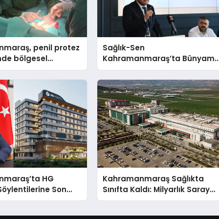
maraş, penil protez
Sağlık-Sen
nde bölgesel
Kahramanmaraş’ta Bünyami
merkezi oldu
Mutlu Demirci ile Yola Devam!
nmaraş’ta HG
Kahramanmaraş Sağlıkta
Söylentilerine Son
Sınıfta Kaldı: Milyarlık Saray
Gibi Hastaneler Var, İçinde
Tek Bir Uzman Doktor Yok!