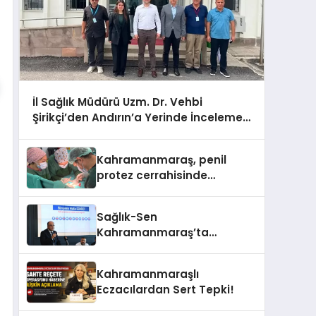
İl Sağlık Müdürü Uzm. Dr. Vehbi
Şirikçi’den Andırın’a Yerinde İnceleme
Ziyareti
Kahramanmaraş, penil
protez cerrahisinde
bölgesel referans merkezi
oldu
Sağlık-Sen
Kahramanmaraş’ta
Bünyamin Mutlu Demirci ile
Yola Devam!
Kahramanmaraşlı
Eczacılardan Sert Tepki!