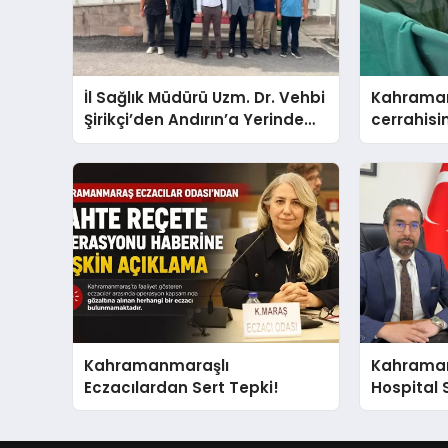
İl Sağlık Müdürü Uzm. Dr. Vehbi
Kahraman
Şirikçi’den Andırın’a Yerinde
cerrahisi
İnceleme Ziyareti
referans 
Kahramanmaraşlı
Kahrama
Eczacılardan Sert Tepki!
Hospital 
Nokta!