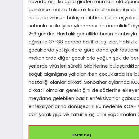
havada asılı kalabildiğinden mümkün olduğunc
gerekirse maske takarak korunulmalıdır. Ayrıca v
nedenle virüsün bulaşma ihtimali olan eşyalar 
sabunlu su ile iyice yıkanması da önemlidir” diy
2-3 gündür. Hastalık genellikle burun akıntısıyla b
ağrısı ile 37-38 derece hafif ateş izler. Halsizlik
çocuklarda yetişkinlere göre daha çok rastlanır
mekanlarda diğer çocuklarla yoğun şekilde bera
yerlerde virüsleri sürekli birbirlerine bulaştırdık
soğuk algınlığına yakalanırken çocuklarda ise bu
hastalığı olanlar dikkat! Sonbahar aylarında KO
dikkatli olmaları gerektiğini de sözlerine ekleye
meydana gelebilen basit enfeksiyonlar çabucak 
enfeksiyonlarına dönüşebilir. Bu nedenle KOAH ve
danışarak grip ve zatürre aşılarını yaptırmaları ön
Berat Daş