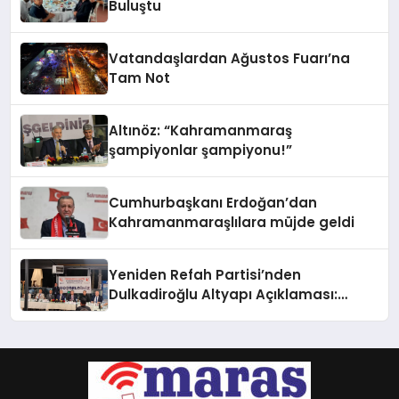
Buluştu
Vatandaşlardan Ağustos Fuarı’na
Tam Not
Altınöz: “Kahramanmaraş
şampiyonlar şampiyonu!”
Cumhurbaşkanı Erdoğan’dan
Kahramanmaraşlılara müjde geldi
Yeniden Refah Partisi’nden
Dulkadiroğlu Altyapı Açıklaması:
“Sorumlusu Belediye Değil”