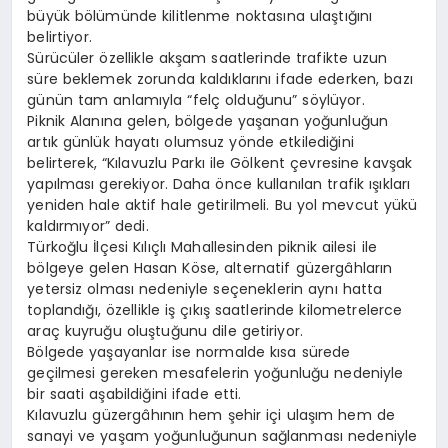
büyük bölümünde kilitlenme noktasına ulaştığını
belirtiyor.
Sürücüler özellikle akşam saatlerinde trafikte uzun
süre beklemek zorunda kaldıklarını ifade ederken, bazı
günün tam anlamıyla “felç olduğunu” söylüyor.
Piknik Alanına gelen, bölgede yaşanan yoğunluğun
artık günlük hayatı olumsuz yönde etkilediğini
belirterek, “Kılavuzlu Parkı ile Gölkent çevresine kavşak
yapılması gerekiyor. Daha önce kullanılan trafik ışıkları
yeniden hale aktif hale getirilmeli. Bu yol mevcut yükü
kaldırmıyor” dedi.
Türkoğlu İlçesi Kılıçlı Mahallesinden piknik ailesi ile
bölgeye gelen Hasan Köse, alternatif güzergâhların
yetersiz olması nedeniyle seçeneklerin aynı hatta
toplandığı, özellikle iş çıkış saatlerinde kilometrelerce
araç kuyruğu oluştuğunu dile getiriyor.
Bölgede yaşayanlar ise normalde kısa sürede
geçilmesi gereken mesafelerin yoğunluğu nedeniyle
bir saati aşabildiğini ifade etti.
Kılavuzlu güzergâhının hem şehir içi ulaşım hem de
sanayi ve yaşam yoğunluğunun sağlanması nedeniyle