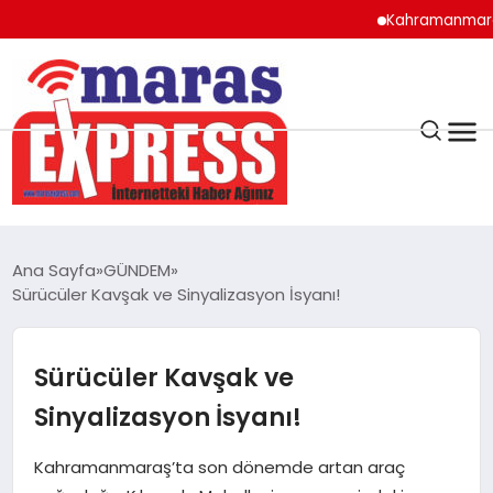
Kahramanmaraş’ta lisel
K.MARAŞ
HAVA DURUMU
Ana Sayfa
GÜNDEM
ANDIRIN
Sürücüler Kavşak ve Sinyalizasyon İsyanı!
AFŞİN
Sürücüler Kavşak ve
Sinyalizasyon İsyanı!
ÇAĞLAYANCERİT
Kahramanmaraş’ta son dönemde artan araç
BİZE ULAŞIN