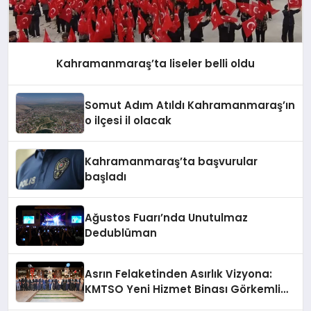
Kahramanmaraş’ta liseler belli oldu
Somut Adım Atıldı Kahramanmaraş’ın
o ilçesi il olacak
Kahramanmaraş’ta başvurular
başladı
Ağustos Fuarı’nda Unutulmaz
Dedublüman
Asrın Felaketinden Asırlık Vizyona:
KMTSO Yeni Hizmet Binası Görkemli
Bir Törenle Açıldı!