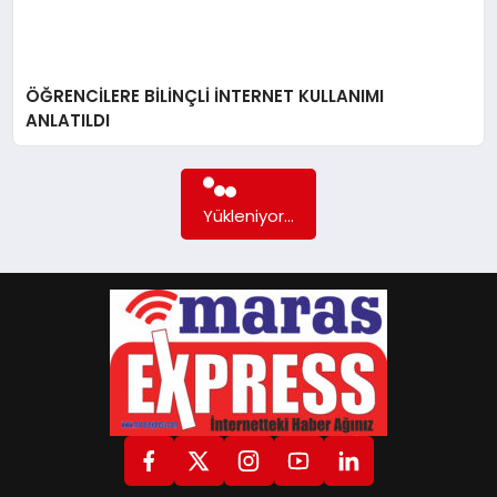
GÖKSUN
ÖĞRENCİLERE BİLİNÇLİ İNTERNET KULLANIMI
ANLATILDI
TÜRKOĞLU
PAZARCIK
Yükleniyor...
KÜNYE
NURHAK