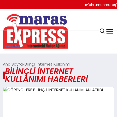
Kahramanmaraş’ın 
K.MARAŞ
HAVA DURUMU
Ana Sayfa
Bilinçli İnternet Kullanımı
BILINÇLI İNTERNET
ANDIRIN
KULLANIMI HABERLERI
AFŞİN
ÇAĞLAYANCERİT
BİZE ULAŞIN