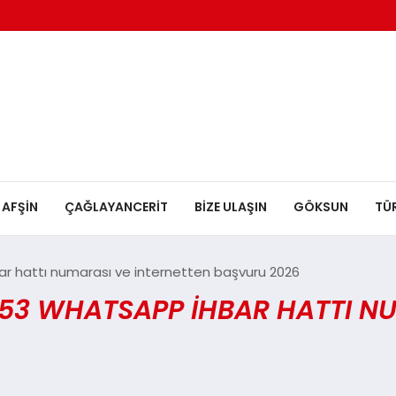
AFŞİN
ÇAĞLAYANCERİT
BİZE ULAŞIN
GÖKSUN
TÜ
 hattı numarası ve internetten başvuru 2026
3 WHATSAPP IHBAR HATTI NUM