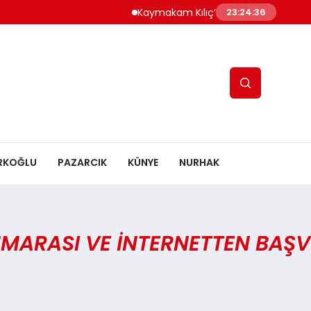
Kaymakam Kılıç’tan Kaymakam Bulut’a
23:24:36
RKOĞLU
PAZARCIK
KÜNYE
NURHAK
ARASI VE INTERNETTEN BAŞV