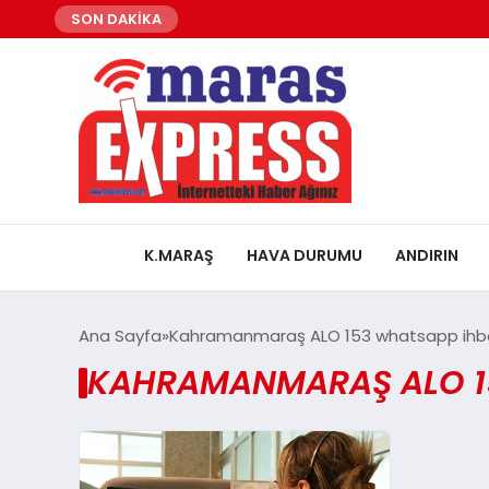
SON DAKİKA
K.MARAŞ
HAVA DURUMU
ANDIRIN
Ana Sayfa
Kahramanmaraş ALO 153 whatsapp ihbar
KAHRAMANMARAŞ ALO 15