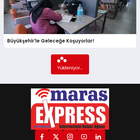
GÖKSUN
TÜRKOĞLU
Büyükşehir’le Geleceğe Koşuyorlar!
PAZARCIK
Yükleniyor...
KÜNYE
NURHAK