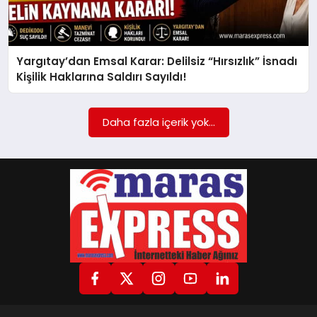
GÖKSUN
Yargıtay’dan Emsal Karar: Delilsiz “Hırsızlık” İsnadı
Kişilik Haklarına Saldırı Sayıldı!
TÜRKOĞLU
Daha fazla içerik yok...
PAZARCIK
KÜNYE
NURHAK