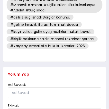
#ManeviTazminat #KişilikHakları #HukuksalBoyut
#Adalet #Suçİsnadı
#asılsız suç isnadı Borçlar Kanunu.
#geline hırsızlık iftirası tazminat davası
#kayınvalide gelin uyuşmazlıkları hukuki boyut
#kişilik haklarına saldırı manevi tazminat şartları
#Yargıtay emsal aile hukuku kararları 2026
Yorum Yap
Ad Soyad:
E-Mail: