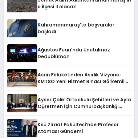
o ilçesi il olacak
Kahramanmaraş’ta başvurular
başladı
Ağustos Fuarı’nda Unutulmaz
Dedublüman
Asrın Felaketinden Asırlık Vizyona:
KMTSO Yeni Hizmet Binası Görkemli
Bir Törenle Açıldı!
Ayser Çalık Ortaokulu Şehitleri ve Ayla
Öğretmen İçin Cumhurbaşkanlığı
Külliyesi’nde Anlamlı Kabul
Ksü Ziraat Fakültesi’nde Profesör
Ataması Gündemi