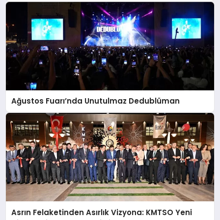
Ağustos Fuarı’nda Unutulmaz Dedublüman
Asrın Felaketinden Asırlık Vizyona: KMTSO Yeni