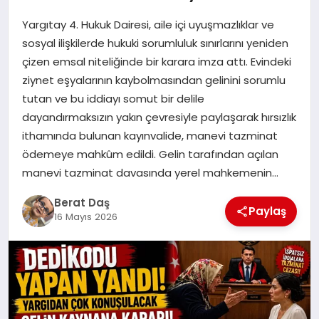
Yargıtay 4. Hukuk Dairesi, aile içi uyuşmazlıklar ve
GÖKSUN
sosyal ilişkilerde hukuki sorumluluk sınırlarını yeniden
çizen emsal niteliğinde bir karara imza attı. Evindeki
ziynet eşyalarının kaybolmasından gelinini sorumlu
TÜRKOĞLU
tutan ve bu iddiayı somut bir delile
dayandırmaksızın yakın çevresiyle paylaşarak hırsızlık
PAZARCIK
ithamında bulunan kayınvalide, manevi tazminat
ödemeye mahkûm edildi. Gelin tarafından açılan
KÜNYE
manevi tazminat davasında yerel mahkemenin…
Berat Daş
NURHAK
Paylaş
16 Mayıs 2026