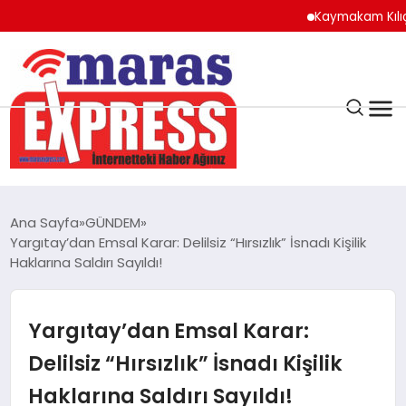
Kaymakam Kılıç’tan K
K.MARAŞ
HAVA DURUMU
Ana Sayfa
GÜNDEM
ANDIRIN
Yargıtay’dan Emsal Karar: Delilsiz “Hırsızlık” İsnadı Kişilik
Haklarına Saldırı Sayıldı!
AFŞİN
Yargıtay’dan Emsal Karar:
ÇAĞLAYANCERİT
Delilsiz “Hırsızlık” İsnadı Kişilik
Haklarına Saldırı Sayıldı!
BİZE ULAŞIN