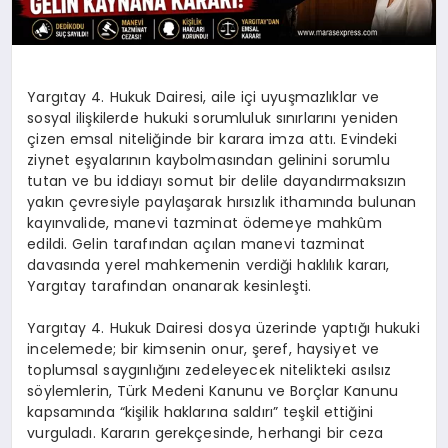
Yargıtay 4. Hukuk Dairesi, aile içi uyuşmazlıklar ve
sosyal ilişkilerde hukuki sorumluluk sınırlarını yeniden
çizen emsal niteliğinde bir karara imza attı. Evindeki
ziynet eşyalarının kaybolmasından gelinini sorumlu
tutan ve bu iddiayı somut bir delile dayandırmaksızın
yakın çevresiyle paylaşarak hırsızlık ithamında bulunan
kayınvalide, manevi tazminat ödemeye mahkûm
edildi. Gelin tarafından açılan manevi tazminat
davasında yerel mahkemenin verdiği haklılık kararı,
Yargıtay tarafından onanarak kesinleşti.
Yargıtay 4. Hukuk Dairesi dosya üzerinde yaptığı hukuki
incelemede; bir kimsenin onur, şeref, haysiyet ve
toplumsal saygınlığını zedeleyecek nitelikteki asılsız
söylemlerin, Türk Medeni Kanunu ve Borçlar Kanunu
kapsamında “kişilik haklarına saldırı” teşkil ettiğini
vurguladı. Kararın gerekçesinde, herhangi bir ceza