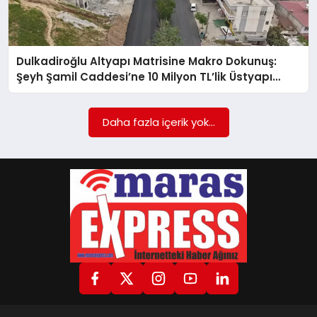
GÖKSUN
Dulkadiroğlu Altyapı Matrisine Makro Dokunuş:
Şeyh Şamil Caddesi’ne 10 Milyon TL’lik Üstyapı
TÜRKOĞLU
Yatırımı
Daha fazla içerik yok...
PAZARCIK
KÜNYE
NURHAK