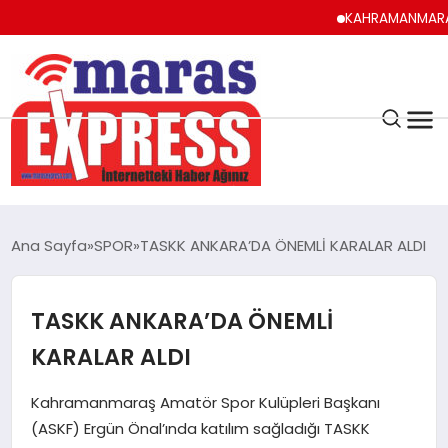
KAHRAMANMARAŞ UYUM
K.MARAŞ
HAVA DURUMU
Ana Sayfa
SPOR
TASKK ANKARA’DA ÖNEMLİ KARALAR ALDI
ANDIRIN
TASKK ANKARA’DA ÖNEMLİ
AFŞİN
KARALAR ALDI
ÇAĞLAYANCERİT
Kahramanmaraş Amatör Spor Kulüpleri Başkanı
(ASKF) Ergün Önal’ında katılım sağladığı TASKK
BİZE ULAŞIN