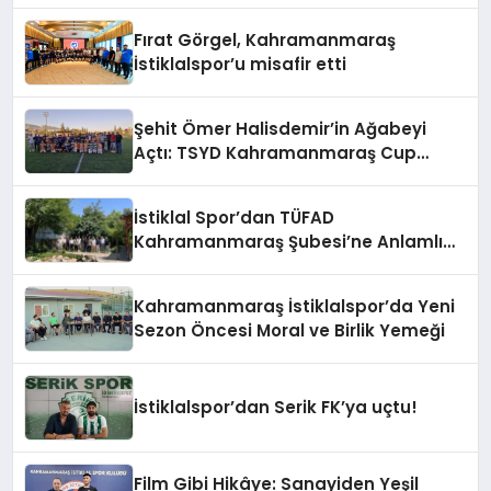
Fırat Görgel, Kahramanmaraş
İstiklalspor’u misafir etti
Şehit Ömer Halisdemir’in Ağabeyi
Açtı: TSYD Kahramanmaraş Cup
Başladı!
İstiklal Spor’dan TÜFAD
Kahramanmaraş Şubesi’ne Anlamlı
Ziyaret
Kahramanmaraş İstiklalspor’da Yeni
Sezon Öncesi Moral ve Birlik Yemeği
İstiklalspor’dan Serik FK’ya uçtu!
Film Gibi Hikâye: Sanayiden Yeşil