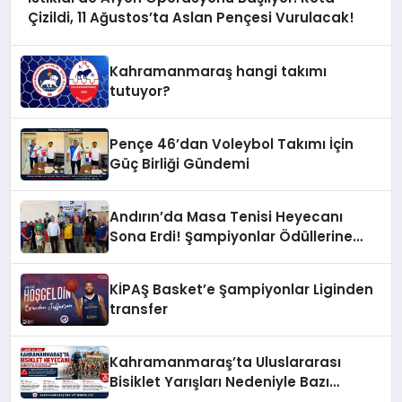
Çizildi, 11 Ağustos’ta Aslan Pençesi Vurulacak!
Kahramanmaraş hangi takımı
tutuyor?
Pençe 46’dan Voleybol Takımı İçin
Güç Birliği Gündemi
Andırın’da Masa Tenisi Heyecanı
Sona Erdi! Şampiyonlar Ödüllerine
Kavuştu
KİPAŞ Basket’e Şampiyonlar Liginden
transfer
Kahramanmaraş’ta Uluslararası
Bisiklet Yarışları Nedeniyle Bazı
Güzergahlar Trafiğe Kapatılacak