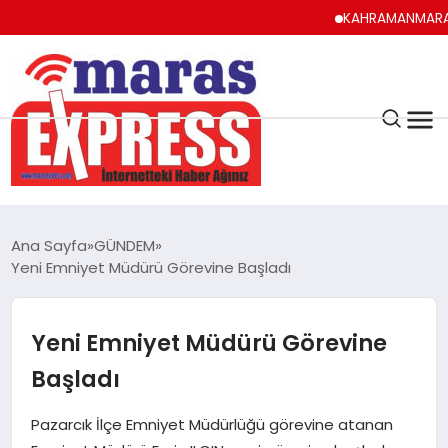
KAHRAMANMARAŞ UYUM
K.MARAŞ
HAVA DURUMU
Ana Sayfa
GÜNDEM
ANDIRIN
Yeni Emniyet Müdürü Görevine Başladı
AFŞİN
Yeni Emniyet Müdürü Görevine
Başladı
ÇAĞLAYANCERİT
Pazarcık İlçe Emniyet Müdürlüğü görevine atanan
BİZE ULAŞIN