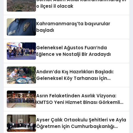
o ilçesi il olacak
Kahramanmaraş’ta başvurular
başladı
Geleneksel Ağustos Fuarı’nda
Eğlence ve Nostalji Bir Aradaydı
Andırın’da Kış Hazırlıkları Başladı:
Geleneksel Köy Tarhanası İçin
Kazanlar Kaynıyor!
Asrın Felaketinden Asırlık Vizyona:
KMTSO Yeni Hizmet Binası Görkemli
Bir Törenle Açıldı!
Ayser Çalık Ortaokulu Şehitleri ve Ayla
Öğretmen İçin Cumhurbaşkanlığı
Külliyesi’nde Anlamlı Kabul