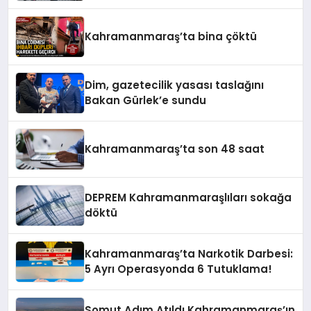
Kahramanmaraş’ta bina çöktü
Dim, gazetecilik yasası taslağını
Bakan Gürlek’e sundu
Kahramanmaraş’ta son 48 saat
DEPREM Kahramanmaraşlıları sokağa
döktü
Kahramanmaraş’ta Narkotik Darbesi:
5 Ayrı Operasyonda 6 Tutuklama!
Somut Adım Atıldı Kahramanmaraş’ın