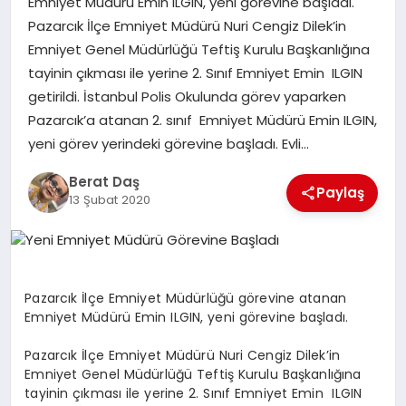
Emniyet Müdürü Emin ILGIN, yeni görevine başladı.
Pazarcık İlçe Emniyet Müdürü Nuri Cengiz Dilek’in
Emniyet Genel Müdürlüğü Teftiş Kurulu Başkanlığına
GÖKSUN
tayinin çıkması ile yerine 2. Sınıf Emniyet Emin ILGIN
getirildi. İstanbul Polis Okulunda görev yaparken
TÜRKOĞLU
Pazarcık’a atanan 2. sınıf Emniyet Müdürü Emin ILGIN,
yeni görev yerindeki görevine başladı. Evli…
PAZARCIK
Berat Daş
Paylaş
13 Şubat 2020
KÜNYE
NURHAK
Pazarcık İlçe Emniyet Müdürlüğü görevine atanan
Emniyet Müdürü Emin ILGIN, yeni görevine başladı.
Pazarcık İlçe Emniyet Müdürü Nuri Cengiz Dilek’in
Emniyet Genel Müdürlüğü Teftiş Kurulu Başkanlığına
tayinin çıkması ile yerine 2. Sınıf Emniyet Emin ILGIN