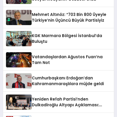
Mehmet Altınöz: “703 Bin 800 Üyeyle
Türkiye’nin Üçüncü Büyük Partisiyiz
KGK Marmara Bölgesi İstanbul’da
Buluştu
Vatandaşlardan Ağustos Fuarı’na
Tam Not
Cumhurbaşkanı Erdoğan’dan
Kahramanmaraşlılara müjde geldi
Yeniden Refah Partisi’nden
Dulkadiroğlu Altyapı Açıklaması:
“Sorumlusu Belediye Değil”