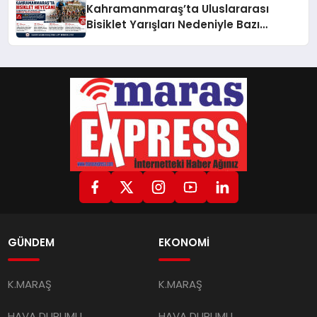
Kahramanmaraş’ta Uluslararası
Bisiklet Yarışları Nedeniyle Bazı
Güzergahlar Trafiğe Kapatılacak
GÜNDEM
EKONOMİ
K.MARAŞ
K.MARAŞ
HAVA DURUMU
HAVA DURUMU