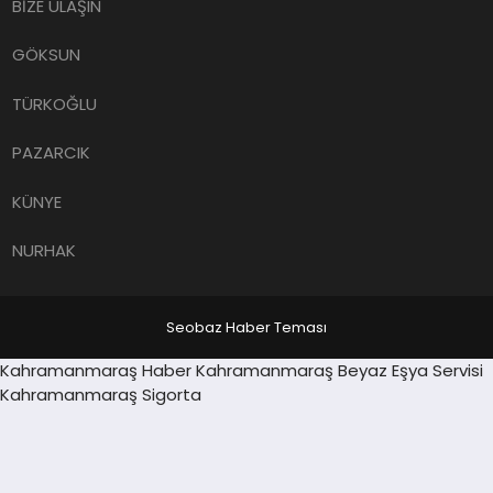
BİZE ULAŞIN
GÖKSUN
TÜRKOĞLU
PAZARCIK
KÜNYE
NURHAK
Seobaz Haber Teması
Sancaktepe
Kahramanmaraş Haber
Kahramanmaraş Beyaz Eşya Servisi
randpashabet
escort
Kahramanmaraş Sigorta
grandpashabet
Deneme Bonusu Veren Siteler
Zeytinburnu
escort
Antalya
escort