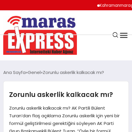
Kahramanmaraş’ta Altya
K.MARAŞ
HAVA DURUMU
Ana Sayfa
Genel
Zorunlu askerlik kalkacak mı?
ANDIRIN
Zorunlu askerlik kalkacak mı?
AFŞİN
Zorunlu askerlik kalkacak mı? AK Partili Bülent
ÇAĞLAYANCERİT
Turan’dan flaş açıklama Zorunlu askerlik için yeni bir
formül geliştirilmesi gerektiğini söyleyen AK Parti
Grup Başkanvekili Bülent Turan, “Öyle bir formül
BİZE ULAŞIN