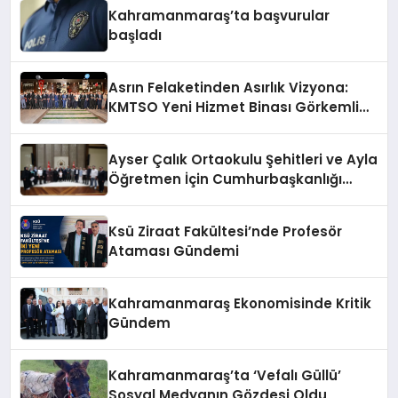
Kahramanmaraş’ta başvurular
başladı
Asrın Felaketinden Asırlık Vizyona:
KMTSO Yeni Hizmet Binası Görkemli
Bir Törenle Açıldı!
Ayser Çalık Ortaokulu Şehitleri ve Ayla
Öğretmen İçin Cumhurbaşkanlığı
Külliyesi’nde Anlamlı Kabul
Ksü Ziraat Fakültesi’nde Profesör
Ataması Gündemi
Kahramanmaraş Ekonomisinde Kritik
Gündem
Kahramanmaraş’ta ‘Vefalı Güllü’
Sosyal Medyanın Gözdesi Oldu