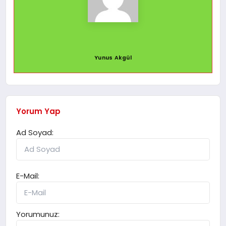
Yunus Akgül
Yorum Yap
Ad Soyad:
E-Mail:
Yorumunuz: