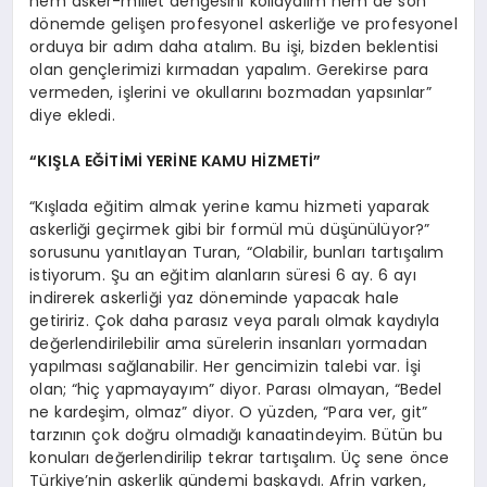
hem asker-millet dengesini kollayalım hem de son
dönemde gelişen profesyonel askerliğe ve profesyonel
orduya bir adım daha atalım. Bu işi, bizden beklentisi
olan gençlerimizi kırmadan yapalım. Gerekirse para
vermeden, işlerini ve okullarını bozmadan yapsınlar”
diye ekledi.
“KIŞLA EĞİTİMİ YERİNE KAMU HİZMETİ”
“Kışlada eğitim almak yerine kamu hizmeti yaparak
askerliği geçirmek gibi bir formül mü düşünülüyor?”
sorusunu yanıtlayan Turan, “Olabilir, bunları tartışalım
istiyorum. Şu an eğitim alanların süresi 6 ay. 6 ayı
indirerek askerliği yaz döneminde yapacak hale
getiririz. Çok daha parasız veya paralı olmak kaydıyla
değerlendirilebilir ama sürelerin insanları yormadan
yapılması sağlanabilir. Her gencimizin talebi var. İşi
olan; “hiç yapmayayım” diyor. Parası olmayan, “Bedel
ne kardeşim, olmaz” diyor. O yüzden, “Para ver, git”
tarzının çok doğru olmadığı kanaatindeyim. Bütün bu
konuları değerlendirilip tekrar tartışalım. Üç sene önce
Türkiye’nin askerlik gündemi başkaydı. Afrin varken,