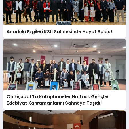
Edebiyat Şehri’nde Kemal Tahir
Yolculuğu: Yalnız Ardıç Söyleşileri
Başlıyor
Anadolu Ezgileri KSÜ Sahnesinde Hayat Buldu!
Kahramanmaraş Kalesi’nde
Depremin İzleri Siliniyor: Yıl Sonunda
Açılıyor!
Edebiyat Şehri’nde Yazı Sanatı
Konuşulacak: Duran Boz ile “Yazı
Disiplini” Söyleşisi!
Onikişubat’ta Kütüphaneler Haftası: Gençler
Edebiyat Kahramanlarını Sahneye Taşıdı!
Şehrin Fikir İnsanlarından Rahmi
Eray’ın Fikir Dünyası Konuşuldu