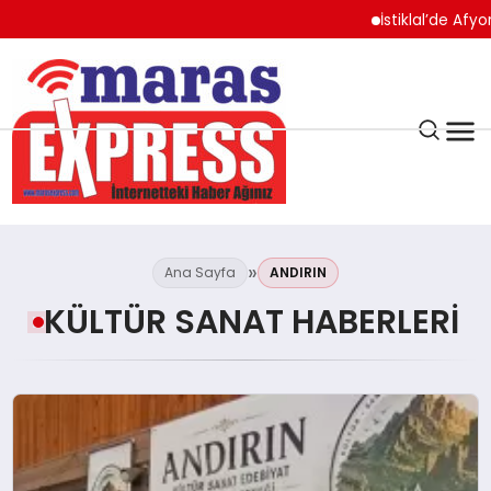
İstiklal’de Afyon Operasyonu Başlıyo
K.MARAŞ
HAVA DURUMU
Ana Sayfa
ANDIRIN
ANDIRIN
KÜLTÜR SANAT HABERLERI
AFŞİN
ÇAĞLAYANCERİT
BİZE ULAŞIN