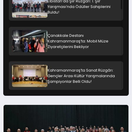
Elbistan’da Şiir Rüzgârı: 1. Şiir
Yarışması’nda Ödüller Sahiplerini
Buldu!
Çanakkale Destanı
Kahramanmaraş’ta: Mobil Müze
Ziyaretçilerini Bekliyor
Kahramanmaraş’ta Sanat Rüzgârı:
Gençler Arası Kültür Yarışmalarında
Şampiyonlar Belli Oldu!
Yazarlık Akademisi’nde Usta İsimden
Tavsiyeler: Yazı Disiplini ve Dil
Hassasiyeti