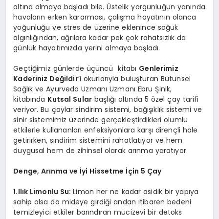
altına almaya başladı bile. Üstelik yorgunluğun yanında
havaların erken kararması, çalışma hayatının olanca
yoğunluğu ve stres de üzerine eklenince soğuk
algınlığından, ağrılara kadar pek çok rahatsızlık da
günlük hayatımızda yerini almaya başladı.
Geçtiğimiz günlerde üçüncü kitabı
Genlerimiz
Kaderiniz Değildir
’i okurlarıyla buluşturan Bütünsel
Sağlık ve Ayurveda Uzmanı Uzmanı Ebru Şinik,
kitabında
Kutsal Sular
başlığı altında 5 özel çay tarifi
veriyor. Bu çaylar sindirim sistemi, bağışıklık sistemi ve
sinir sistemimiz üzerinde gerçekleştirdikleri olumlu
etkilerle kullananları enfeksiyonlara karşı dirençli hale
getirirken, sindirim sistemini rahatlatıyor ve hem
duygusal hem de zihinsel olarak arınma yaratıyor.
Denge, Arınma ve İyi Hissetme İçin 5 Çay
1.Ilık Limonlu Su:
Limon her ne kadar asidik bir yapıya
sahip olsa da mideye girdiği andan itibaren bedeni
temizleyici etkiler barındıran mucizevi bir detoks