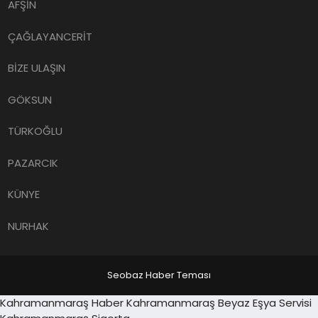
AFŞİN
ÇAĞLAYANCERİT
BİZE ULAŞIN
GÖKSUN
TÜRKOĞLU
PAZARCIK
KÜNYE
NURHAK
Seobaz Haber Teması
Sancaktepe
Kahramanmaraş Haber
Kahramanmaraş Beyaz Eşya Servisi