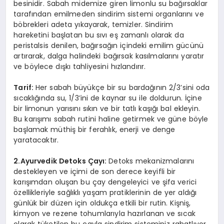
besinidir. Sabah midemize giren limonlu su bağırsaklar
tarafından emilmeden sindirim sistemi organlarını ve
böbrekleri adeta yıkayarak, temizler. Sindirim
hareketini başlatan bu sıvı eş zamanlı olarak da
peristalsis denilen, bağırsağın içindeki emilim gücünü
artırarak, dalga halindeki bağırsak kasılmalarını yaratır
ve böylece dışkı tahliyesini hızlandırır.
Tarif:
Her sabah büyükçe bir su bardağının 2/3’sini oda
sıcaklığında su, 1/3’ini de kaynar su ile doldurun. İçine
bir limonun yarısını sıkın ve bir tatlı kaşığı bal ekleyin.
Bu karışımı sabah rutini haline getirmek ve güne böyle
başlamak müthiş bir ferahlık, enerji ve denge
yaratacaktır.
2.Ayurvedik Detoks Çayı:
Detoks mekanizmalarını
destekleyen ve içimi de son derece keyifli bir
karışımdan oluşan bu çay dengeleyici ve şifa verici
özellikleriyle sağlıklı yaşam pratiklerinin de yer aldığı
günlük bir düzen için oldukça etkili bir rutin. Kişniş,
kimyon ve rezene tohumlarıyla hazırlanan ve sıcak
olarak tüketilen bu çayla sindirim sisteminiz rahatlıyor,