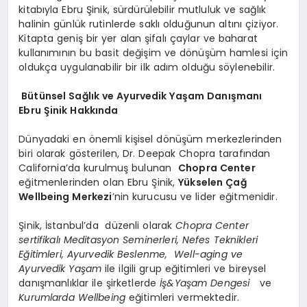
kitabıyla Ebru Şinik, sürdürülebilir mutluluk ve sağlık
halinin günlük rutinlerde saklı olduğunun altını çiziyor.
Kitapta geniş bir yer alan şifalı çaylar ve baharat
kullanımının bu basit değişim ve dönüşüm hamlesi için
oldukça uygulanabilir bir ilk adım olduğu söylenebilir.
Bütünsel Sağlık ve Ayurvedik Yaşam Danışmanı
Ebru Şinik Hakkında
Dünyadaki en önemli kişisel dönüşüm merkezlerinden
biri olarak gösterilen, Dr. Deepak Chopra tarafından
California’da kurulmuş bulunan
Chopra Center
eğitmenlerinden olan Ebru Şinik,
Yükselen Çağ
Wellbeing Merkezi
’nin kurucusu ve lider eğitmenidir.
Şinik, İstanbul’da düzenli olarak
Chopra Center
sertifikalı Meditasyon Seminerleri, Nefes Teknikleri
Eğitimleri, Ayurvedik Beslenme, Well-aging ve
Ayurvedik Yaşam
ile ilgili grup eğitimleri ve bireysel
danışmanlıklar ile şirketlerde
İş&Yaşam Dengesi
ve
Kurumlarda Wellbeing
eğitimleri vermektedir.