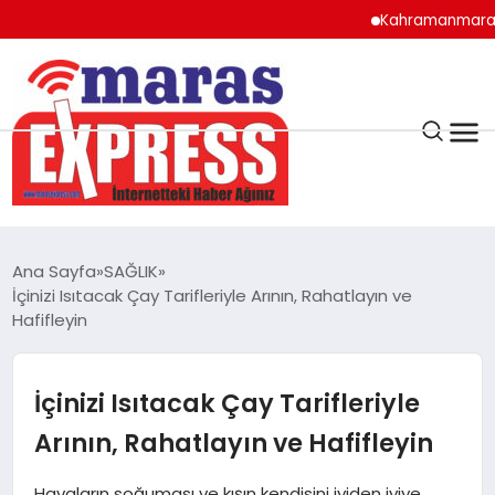
Kahramanmaraş’ta lisele
K.MARAŞ
HAVA DURUMU
Ana Sayfa
SAĞLIK
ANDIRIN
İçinizi Isıtacak Çay Tarifleriyle Arının, Rahatlayın ve
Hafifleyin
AFŞİN
İçinizi Isıtacak Çay Tarifleriyle
ÇAĞLAYANCERİT
Arının, Rahatlayın ve Hafifleyin
BİZE ULAŞIN
Havaların soğuması ve kışın kendisini iyiden iyiye