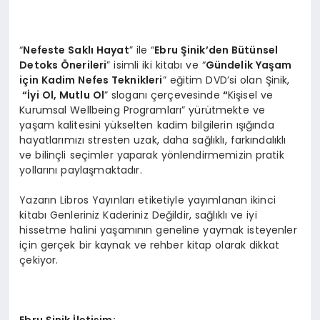
“
Nefeste Saklı Hayat
” ile “
Ebru Şinik’den Bütünsel
Detoks Önerileri
” isimli iki kitabı ve “
Gündelik Yaşam
için Kadim Nefes Teknikleri
” eğitim DVD’si olan Şinik,
“
İyi Ol, Mutlu Ol
” sloganı çerçevesinde
“
Kişisel ve
Kurumsal Wellbeing Programları” yürütmekte ve
yaşam kalitesini yükselten kadim bilgilerin ışığında
hayatlarımızı stresten uzak, daha sağlıklı, farkındalıklı
ve bilinçli seçimler yaparak yönlendirmemizin pratik
yollarını paylaşmaktadır.
Yazarın Libros Yayınları etiketiyle yayımlanan ikinci
kitabı Genleriniz Kaderiniz Değildir, sağlıklı ve iyi
hissetme halini yaşamının geneline yaymak isteyenler
için gerçek bir kaynak ve rehber kitap olarak dikkat
çekiyor.
Ebru Şinik İletişim;