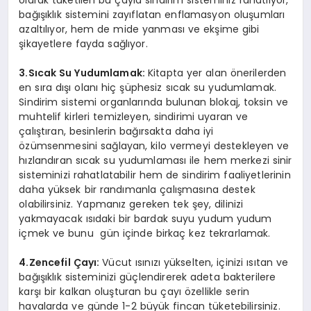
bağışıklık sistemini zayıflatan enflamasyon oluşumları
azaltılıyor, hem de mide yanması ve ekşime gibi
şikayetlere fayda sağlıyor.
3.Sıcak Su Yudumlamak:
Kitapta yer alan önerilerden
en sıra dışı olanı hiç şüphesiz sıcak su yudumlamak.
Sindirim sistemi organlarında bulunan blokaj, toksin ve
muhtelif kirleri temizleyen, sindirimi uyaran ve
çalıştıran, besinlerin bağırsakta daha iyi
özümsenmesini sağlayan, kilo vermeyi destekleyen ve
hızlandıran sıcak su yudumlaması ile hem merkezi sinir
sisteminizi rahatlatabilir hem de sindirim faaliyetlerinin
daha yüksek bir randımanla çalışmasına destek
olabilirsiniz. Yapmanız gereken tek şey, dilinizi
yakmayacak ısıdaki bir bardak suyu yudum yudum
içmek ve bunu gün içinde birkaç kez tekrarlamak.
4.Zencefil Çayı:
Vücut ısınızı yükselten, içinizi ısıtan ve
bağışıklık sisteminizi güçlendirerek adeta bakterilere
karşı bir kalkan oluşturan bu çayı özellikle serin
havalarda ve günde 1-2 büyük fincan tüketebilirsiniz.