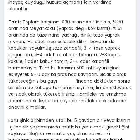
ihtiyaç duyduğu huzura açmanız için yardımcı
olacaktır.
Tarif:
Toplam karşımın %30 oranında Hibiskus, %25’i
oranında Meyankökü (yaprak değil, kök kısmı), %15’i
oranında da taze nane yaprağı, bir iki taze yaprak
reyhan, 1-2 adet ince salatalık dilimi boyutunda
kabukları soyulmuş taze zencefil, 3-4 taze yaprak
ısırgan otu, 3-4 adet karabiber tohumu, 2-3 kapsül
kakule, 1 adet kabuk tarçın, 3-4 adet karanfili
harmanlayın. Tüm bu karışımı 500 ml suyun içine
ekleyerek 5-10 dakika arasında kaynatın. Sıcak olarak
tüketeceğiniz bu çayı fincana döktükten sonra
bir dilim de kabuğu tamamen sıyrılmış limon ekleyerek
ve sıcak olarak tüketebilirsiniz. Hamileler ve emzirme
dönemindeki kişiler bu çay için mutlaka doktorlarının
onayını almalılar.
Ebru Şinik birbirinden şifalı bu 5 çaydan bir veya ikisinin
gündelik yaşamımızda mutlaka yer alması gerektiğini
söylüyor. Sağlıklı ve mutlu yaş alma sürecinizi
başlatmak, yaşamınızda gerçekleştireceğiniz küçük