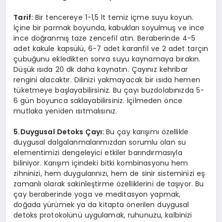
Tarif:
Bir tencereye 1-1,5 lt temiz içme suyu koyun.
İçine bir parmak boyunda, kabukları soyulmuş ve ince
ince doğranmış taze zencefil atın. Beraberinde 4-5
adet kakule kapsülü, 6-7 adet karanfil ve 2 adet tarçın
çubuğunu ekledikten sonra suyu kaynamaya bırakın.
Düşük ısıda 20 dk daha kaynatın. Çayınız kehribar
rengini alacaktır. Dilinizi yakmayacak bir ısıda hemen
tüketmeye başlayabilirsiniz. Bu çayı buzdolabınızda 5-
6 gün boyunca saklayabilirsiniz. İçilmeden önce
mutlaka yeniden ısıtmalısınız.
5.Duygusal Detoks Çayı:
Bu çay karışımı özellikle
duygusal dalgalanmalarımızdan sorumlu olan su
elementimizi dengeleyici etkiler barındırmasıyla
biliniyor. Karışım içindeki bitki kombinasyonu hem
zihninizi, hem duygularınızı, hem de sinir sisteminizi eş
zamanlı olarak sakinleştirme özelliklerini de taşıyor. Bu
çay beraberinde yoga ve meditasyon yapmak,
doğada yürümek ya da kitapta önerilen duygusal
detoks protokolünü uygulamak, ruhunuzu, kalbinizi