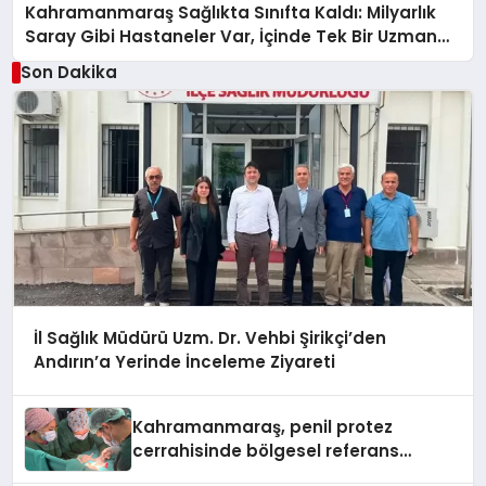
Kahramanmaraş Sağlıkta Sınıfta Kaldı: Milyarlık
Saray Gibi Hastaneler Var, İçinde Tek Bir Uzman
Doktor Yok!
Son Dakika
İl Sağlık Müdürü Uzm. Dr. Vehbi Şirikçi’den
Andırın’a Yerinde İnceleme Ziyareti
Kahramanmaraş, penil protez
cerrahisinde bölgesel referans
merkezi oldu