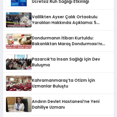
Ücretsiz Ruh Sağlığı Etkinliği
Valilikten Ayser Çalık Ortaokulu
Yaralıları Hakkında Açıklama: 5
Öğrenci Yoğun Bakımda
Dondurmanın İtibarı Kurtuldu:
Bakanlıktan Maraş Dondurması’nı
Koruyan Karar!
Pazarcık’ta İnsan Sağlığı İçin Dev
Buluşma
Kahramanmaraş’ta Otizm İçin
Uzmanlar Buluştu
Andırın Devlet Hastanesi’ne Yeni
Dahiliye Uzmanı