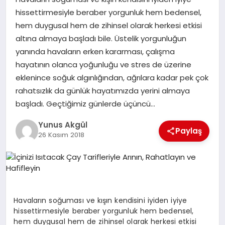
hissettirmesiyle beraber yorgunluk hem bedensel,
hem duygusal hem de zihinsel olarak herkesi etkisi
GÖKSUN
altına almaya başladı bile. Üstelik yorgunluğun
yanında havaların erken kararması, çalışma
TÜRKOĞLU
hayatının olanca yoğunluğu ve stres de üzerine
eklenince soğuk algınlığından, ağrılara kadar pek çok
PAZARCIK
rahatsızlık da günlük hayatımızda yerini almaya
başladı. Geçtiğimiz günlerde üçüncü…
KÜNYE
Yunus Akgül
Paylaş
26 Kasım 2018
NURHAK
Havaların soğuması ve kışın kendisini iyiden iyiye
hissettirmesiyle beraber yorgunluk hem bedensel,
hem duygusal hem de zihinsel olarak herkesi etkisi