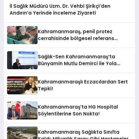
İl Sağlık Müdürü Uzm. Dr. Vehbi Şirikçi’den
Andırın’a Yerinde İnceleme Ziyareti
Kahramanmaraş, penil protez
cerrahisinde bölgesel referans
merkezi oldu
Sağlık-Sen Kahramanmaraş’ta
Bünyamin Mutlu Demirci ile Yola
Devam!
Kahramanmaraşlı Eczacılardan Sert
Tepki!
Kahramanmaraş’ta HG Hospital
Söylentilerine Son Nokta!
Kahramanmaraş Sağlıkta Sınıfta
Kaldı: Milyarlık Saray Gibi Hastaneler