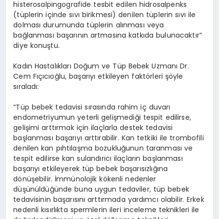
histerosalpingografide tesbit edilen hidrosalpenks
(tüplerin içinde sıvı birikmesi) denilen tüplerin sıvı ile
dolması durumunda tüplerin alınması veya
bağlanması başarının artmasına katkıda bulunacaktır”
diye konuştu.
Kadın Hastalıkları Doğum ve Tüp Bebek Uzmanı Dr.
Cem Fıçıcıoğlu, başarıyı etkileyen faktörleri şöyle
sıraladı:
“Tüp bebek tedavisi sırasında rahim iç duvarı
endometriyumun yeterli gelişmediği tespit edilirse,
gelişimi arttırmak için ilaçlarla destek tedavisi
başlanması başarıyı arttırabilir. Kan tetkiki ile trombofili
denilen kan pıhtılaşma bozukluğunun taranması ve
tespit edilirse kan sulandırıcı ilaçların başlanması
başarıyı etkileyerek tüp bebek başarısızlığına
dönüşebilir. İmmünolojik kökenli nedenler
düşünüldüğünde buna uygun tedaviler, tüp bebek
tedavisinin başarısını arttırmada yardımcı olabilir. Erkek
nedenli kısırlıkta spermlerin ileri inceleme teknikleri ile