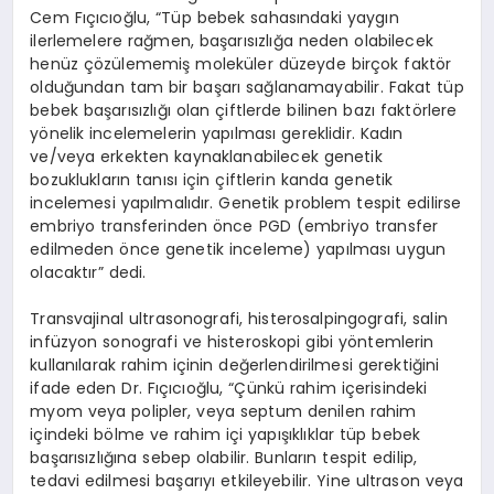
Cem Fıçıcıoğlu, “Tüp bebek sahasındaki yaygın
ilerlemelere rağmen, başarısızlığa neden olabilecek
henüz çözülememiş moleküler düzeyde birçok faktör
olduğundan tam bir başarı sağlanamayabilir. Fakat tüp
bebek başarısızlığı olan çiftlerde bilinen bazı faktörlere
yönelik incelemelerin yapılması gereklidir. Kadın
ve/veya erkekten kaynaklanabilecek genetik
bozuklukların tanısı için çiftlerin kanda genetik
incelemesi yapılmalıdır. Genetik problem tespit edilirse
embriyo transferinden önce PGD (embriyo transfer
edilmeden önce genetik inceleme) yapılması uygun
olacaktır” dedi.
Transvajinal ultrasonografi, histerosalpingografi, salin
infüzyon sonografi ve histeroskopi gibi yöntemlerin
kullanılarak rahim içinin değerlendirilmesi gerektiğini
ifade eden Dr. Fıçıcıoğlu, “Çünkü rahim içerisindeki
myom veya polipler, veya septum denilen rahim
içindeki bölme ve rahim içi yapışıklıklar tüp bebek
başarısızlığına sebep olabilir. Bunların tespit edilip,
tedavi edilmesi başarıyı etkileyebilir. Yine ultrason veya