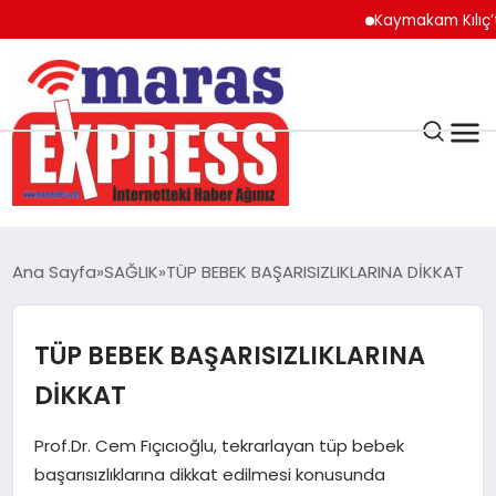
Kaymakam Kılıç’tan Ka
K.MARAŞ
HAVA DURUMU
Ana Sayfa
SAĞLIK
TÜP BEBEK BAŞARISIZLIKLARINA DİKKAT
ANDIRIN
TÜP BEBEK BAŞARISIZLIKLARINA
AFŞİN
DİKKAT
ÇAĞLAYANCERİT
Prof.Dr. Cem Fıçıcıoğlu, tekrarlayan tüp bebek
başarısızlıklarına dikkat edilmesi konusunda
BİZE ULAŞIN