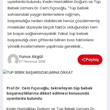
uyarılarda bulundu. Kadın Hastalıkları Doğum ve Tüp
Bebek Uzmanı Dr. Cem Fıçıcıoğlu, “Tüp bebek
GÖKSUN
sahasındaki yaygın ilerlemelere rağmen,
başarısızlığa neden olabilecek henüz çözülememiş
moleküler düzeyde birçok faktör olduğundan tam
TÜRKOĞLU
bir başarı sağlanamayabilir. Fakat tüp bebek
başarısızlığı olan çiftlerde bilinen bazı faktörlere
PAZARCIK
yönelik incelemelerin yapılması gereklidir….
Yunus Akgül
KÜNYE
Paylaş
27 Temmuz 2018
NURHAK
Prof.Dr. Cem Fıçıcıoğlu, tekrarlayan tüp bebek
başarısızlıklarına dikkat edilmesi konusunda
uyarılarda bulundu.
Kadın Hastalıkları Doğum ve Tüp Bebek Uzmanı Dr.