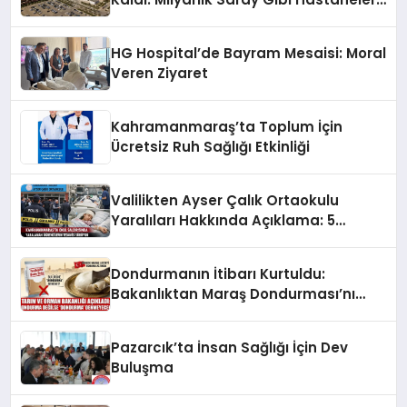
Var, İçinde Tek Bir Uzman Doktor Yok!
HG Hospital’de Bayram Mesaisi: Moral
Veren Ziyaret
Kahramanmaraş’ta Toplum İçin
Ücretsiz Ruh Sağlığı Etkinliği
Valilikten Ayser Çalık Ortaokulu
Yaralıları Hakkında Açıklama: 5
Öğrenci Yoğun Bakımda
Dondurmanın İtibarı Kurtuldu:
Bakanlıktan Maraş Dondurması’nı
Koruyan Karar!
Pazarcık’ta İnsan Sağlığı İçin Dev
Buluşma