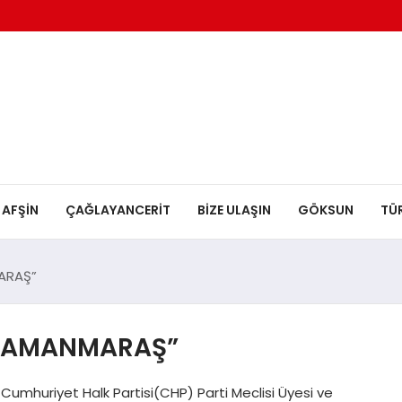
AFŞİN
ÇAĞLAYANCERİT
BİZE ULAŞIN
GÖKSUN
TÜ
ARAŞ”
HRAMANMARAŞ”
umhuriyet Halk Partisi(CHP) Parti Meclisi Üyesi ve