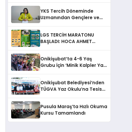
Üniversitesi Arasına Girmek
YKS Tercih Döneminde
Uzmanından Gençlere ve
Ailelere Altın Değerinde
Tavsiyeler
LGS TERCİH MARATONU
BAŞLADI: HOCA AHMET
YESEVİ AİHL GELECEĞİN
YILDIZLARINI BEKLİYOR!
Onikişubat’ta 4-6 Yaş
Grubu İçin ‘Minik Kalpler Yaz
Okulu’ Başladı
Onikişubat Belediyesi’nden
TÜGVA Yaz Okulu’na Tesis
Desteği
Pusula Maraş’ta Hızlı Okuma
Kursu Tamamlandı