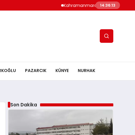
Kahramanmaraş’ta Altyapı Çoşkusu: Ts
14:36:14
RKOĞLU
PAZARCIK
KÜNYE
NURHAK
Son Dakika