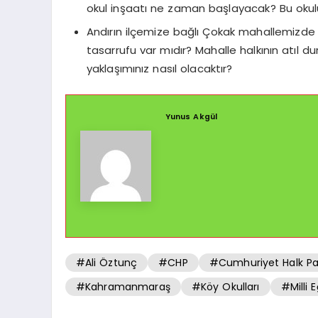
okul inşaatı ne zaman başlayacak? Bu ok
Andırın ilçemize bağlı Çokak mahallemizde at
tasarrufu var mıdır? Mahalle halkının atıl d
yaklaşımınız nasıl olacaktır?
Yunus Akgül
#Ali Öztunç
#CHP
#Cumhuriyet Halk Par
#Kahramanmaraş
#Köy Okulları
#Milli 