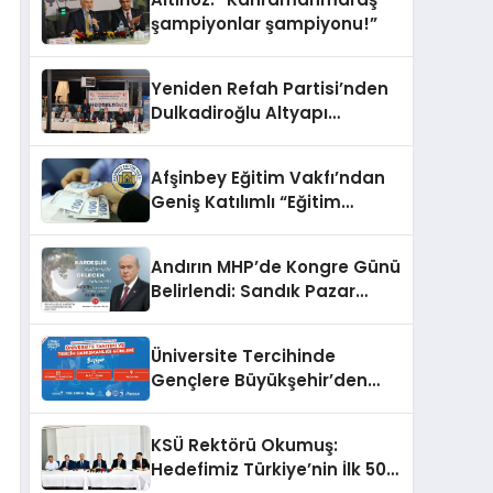
şampiyonlar şampiyonu!”
Yeniden Refah Partisi’nden
Dulkadiroğlu Altyapı
Açıklaması: “Sorumlusu
Belediye Değil”
Afşinbey Eğitim Vakfı’ndan
Geniş Katılımlı “Eğitim
Seferberliği”: Hedef 100
Öğrenciye Burs ve Yeni
Andırın MHP’de Kongre Günü
Hizmet Binası
Belirlendi: Sandık Pazar
Günü Kuruluyor
Üniversite Tercihinde
Gençlere Büyükşehir’den
Rehberlik Desteği
KSÜ Rektörü Okumuş:
Hedefimiz Türkiye’nin İlk 50