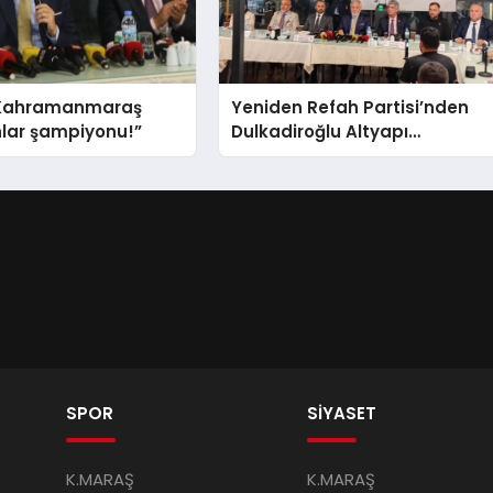
 “Kahramanmaraş
Yeniden Refah Partisi’nden
lar şampiyonu!”
Dulkadiroğlu Altyapı
Açıklaması: “Sorumlusu
Belediye Değil”
SPOR
SİYASET
K.MARAŞ
K.MARAŞ