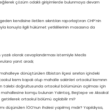
e eğilerek çözüm odaklı girişimlerde bulunmaya devam
geden kendisine iletilen sıkıntıları raporlaştıran CHP’nin
la konuyla ilgili hükümet yetkililerinin masasına da
n yazılı olarak cevaplandırması istemiyle Meclis
rulara yanıt aradı;
halleye dönüştürülen Elbistan ilçesi sınırları içindeki
aokul kısmı kapalı olup mahalle sakinleri ortaokul kısmının
nın talebi doğrultusunda ortaokul bölümünün açılması için
lik mahallesine komşu bulunan Yalıntaş, Beştepe ve Aksakal
getirilerek ortaokul bölümü açılabilir mi?
ı düşünülen İÖO’nun ihalesi yapılmış mıdır? Yapıldıysa,