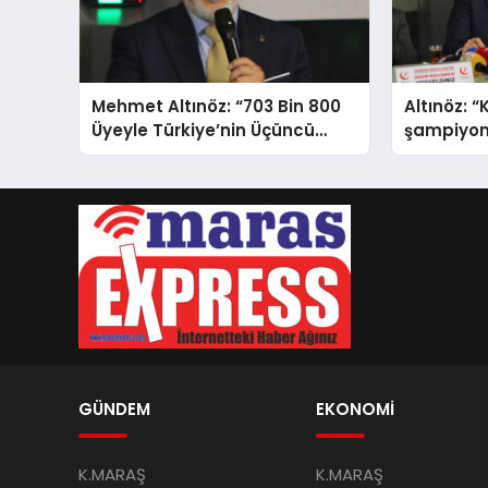
Mehmet Altınöz: “703 Bin 800
Altınöz:
Üyeyle Türkiye’nin Üçüncü
şampiyon
Büyük Partisiyiz
GÜNDEM
EKONOMİ
K.MARAŞ
K.MARAŞ