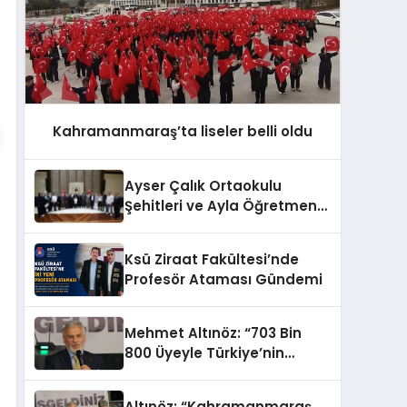
Kahramanmaraş’ta liseler belli oldu
Ayser Çalık Ortaokulu
Şehitleri ve Ayla Öğretmen
İçin Cumhurbaşkanlığı
Külliyesi’nde Anlamlı Kabul
Ksü Ziraat Fakültesi’nde
Profesör Ataması Gündemi
Mehmet Altınöz: “703 Bin
800 Üyeyle Türkiye’nin
Üçüncü Büyük Partisiyiz
Altınöz: “Kahramanmaraş