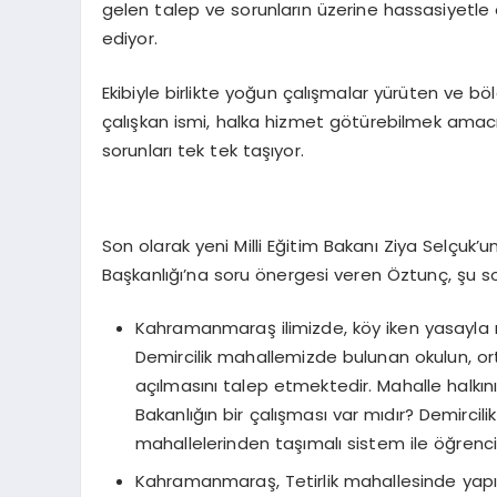
gelen talep ve sorunların üzerine hassasiyetl
ediyor.
Ekibiyle birlikte yoğun çalışmalar yürüten ve böl
çalışkan ismi, halka hizmet götürebilmek amacıy
sorunları tek tek taşıyor.
Son olarak yeni Milli Eğitim Bakanı Ziya Selçuk’u
Başkanlığı’na soru önergesi veren Öztunç, şu so
Kahramanmaraş ilimizde, köy iken yasayla ma
Demircilik mahallemizde bulunan okulun, ort
açılmasını talep etmektedir. Mahalle halkı
Bakanlığın bir çalışması var mıdır? Demirci
mahallelerinden taşımalı sistem ile öğrenci 
Kahramanmaraş, Tetirlik mahallesinde yapım