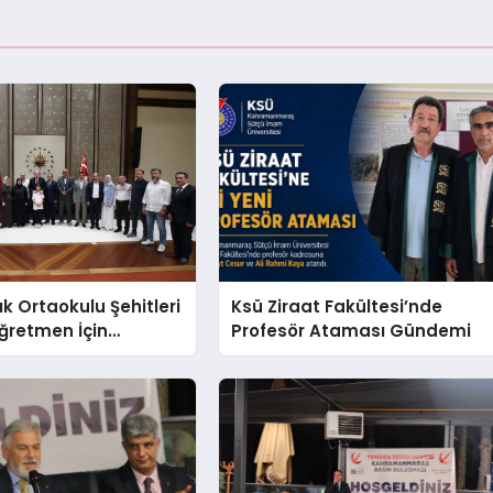
ık Ortaokulu Şehitleri
Ksü Ziraat Fakültesi’nde
ğretmen İçin
Profesör Ataması Gündemi
şkanlığı
’nde Anlamlı Kabul